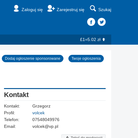
Zaloguj się
Zarejestruj się
Szukaj
£1=5.02 zł
Dodaj ogłoszenie sponsorowane
Twoje ogłoszenia
Kontakt
Kontakt:
Grzegorz
Profil:
volcek
Telefon:
07548049976
Email:
volcek@vp.pl