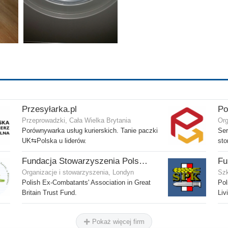
Przesyłarka.pl
Przeprowadzki, Cała Wielka Brytania
Org
Porównywarka usług kurierskich. Tanie paczki
Ser
UK⇆Polska u liderów.
sto
Fundacja Stowarzyszenia Polskich Kombatantów w Wielkiej Brytanii
Fu
Organizacje i stowarzyszenia, Londyn
Szk
Polish Ex-Combatants' Association in Great
Pol
Britain Trust Fund.
Liv
Pokaż więcej firm