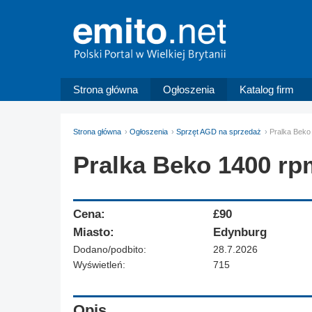
Strona główna
Ogłoszenia
Katalog firm
Strona główna
Ogłoszenia
Sprzęt AGD na sprzedaż
Pralka Beko
Pralka Beko 1400 rp
Cena:
£90
Miasto:
Edynburg
Dodano/podbito:
28.7.2026
Wyświetleń:
715
Opis