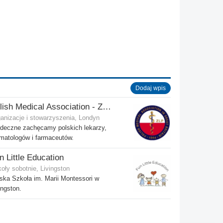
Dodaj wpis
Polish Medical Association - Zwiazek Lekarzy Polskich w Wielkiej Brytanii
anizacje i stowarzyszenia, Londyn
deczne zachęcamy polskich lekarzy,
matologów i farmaceutów.
n Little Education
oły sobotnie, Livingston
ska Szkoła im. Marii Montessori w
ingston.