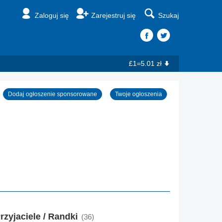
Zaloguj się
Zarejestruj się
Szukaj
£1=5.01 zł
Dodaj ogłoszenie sponsorowane
Twoje ogłoszenia
rzyjaciele / Randki
(36)