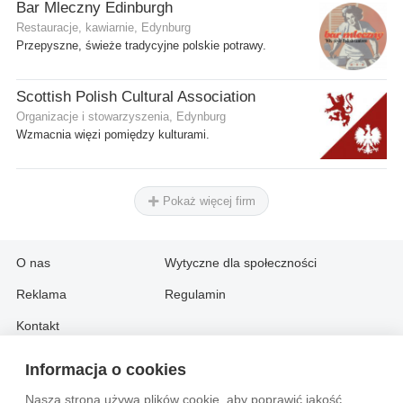
Bar Mleczny Edinburgh
Restauracje, kawiarnie, Edynburg
Przepyszne, świeże tradycyjne polskie potrawy.
Scottish Polish Cultural Association
Organizacje i stowarzyszenia, Edynburg
Wzmacnia więzi pomiędzy kulturami.
Pokaż więcej firm
O nas
Wytyczne dla społeczności
Reklama
Regulamin
Kontakt
Informacja o cookies
Information in English:
Nasza strona używa plików cookie, aby poprawić jakość