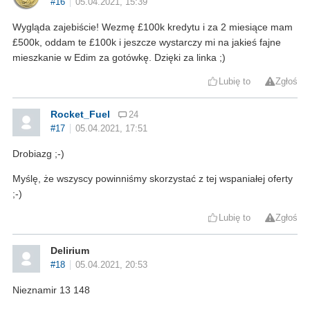
#16
05.04.2021, 15:39
Wygląda zajebiście! Wezmę £100k kredytu i za 2 miesiące mam
£500k, oddam te £100k i jeszcze wystarczy mi na jakieś fajne
mieszkanie w Edim za gotówkę. Dzięki za linka ;)
Lubię to
Zgłoś
Rocket_Fuel
24
#17
05.04.2021, 17:51
Drobiazg ;-)
Myślę, że wszyscy powinniśmy skorzystać z tej wspaniałej oferty
;-)
Lubię to
Zgłoś
Delirium
#18
05.04.2021, 20:53
Nieznamir 13 148