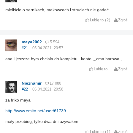
mieliście o sernikach, makowcach i struclach nie gadać.
Lubię to
2
Zgłoś
maya2002
5 594
#21
05.04.2021, 20:57
aaa i jeszcze bym chciala do kompletu...konto ,,,cma barowa,,
Lubię to
Zgłoś
Nieznamir
17 080
#22
05.04.2021, 20:58
za friko maya
http://www.emito.net/user/61739
mały przebieg, tylko dwa dni używałem.
Lubię to
1
Zgłoś