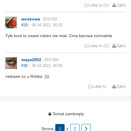
Lubię to
1
Zgłoś
woskowa
9 032
#29
06.04.2021, 00:03
Tyle kont to nawet robert nie mial. Cma barowa normalnie
Lubię to
2
Zgłoś
maya2002
5 594
#30
06.04.2021, 00:05
ciekawe co u Robka :)))
Lubię to
Zgłoś
Temat zamknięty
Strona
1
z
2