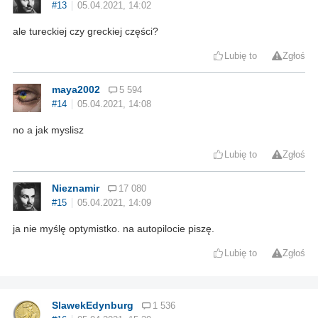
#13
05.04.2021, 14:02
ale tureckiej czy greckiej części?
Lubię to
Zgłoś
maya2002
5 594
#14
05.04.2021, 14:08
no a jak myslisz
Lubię to
Zgłoś
Nieznamir
17 080
#15
05.04.2021, 14:09
ja nie myślę optymistko. na autopilocie piszę.
Lubię to
Zgłoś
SlawekEdynburg
1 536