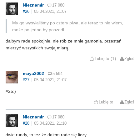
Nieznamir
17 080
#26
05.04.2021, 21:07
My go wysyłaliśmy po cztery piwa, ale teraz to nie wiem,
może po jedno by poszedł
dałbym rade spokojnie, nie rób ze mnie gamonia. przestań
mierzyć wszystkich swoją miarą.
Lubię to
1
Zgłoś
maya2002
5 594
#27
05.04.2021, 21:07
#25:)
Lubię to
Zgłoś
Nieznamir
17 080
#28
05.04.2021, 21:10
dwie rundy, to tez że dałem rade się liczy