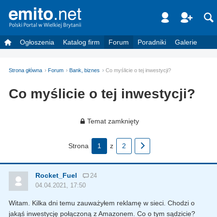
Ogłoszenia
Katalog firm
Forum
Poradniki
Galerie
Strona główna
Forum
Bank, biznes
Co myślicie o tej inwestycji?
Co myślicie o tej inwestycji?
Temat zamknięty
Strona
1
z
2
Rocket_Fuel
24
04.04.2021, 17:50
Witam. Kilka dni temu zauważyłem reklamę w sieci. Chodzi o
jakąś inwestycję połączoną z Amazonem. Co o tym sądzicie?