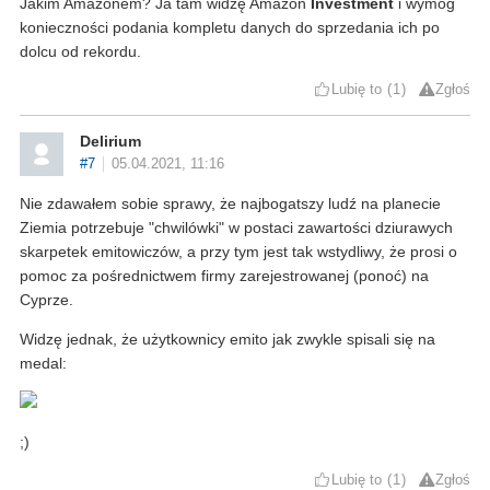
Jakim Amazonem? Ja tam widzę Amazon
Investment
i wymóg
konieczności podania kompletu danych do sprzedania ich po
dolcu od rekordu.
Lubię to
1
Zgłoś
Delirium
#7
05.04.2021, 11:16
Nie zdawałem sobie sprawy, że najbogatszy ludź na planecie
Ziemia potrzebuje "chwilówki" w postaci zawartości dziurawych
skarpetek emitowiczów, a przy tym jest tak wstydliwy, że prosi o
pomoc za pośrednictwem firmy zarejestrowanej (ponoć) na
Cyprze.
Widzę jednak, że użytkownicy emito jak zwykle spisali się na
medal:
;)
Lubię to
1
Zgłoś