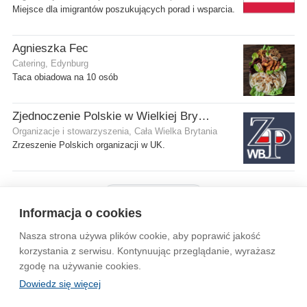
Miejsce dla imigrantów poszukujących porad i wsparcia.
Agnieszka Fec
Catering, Edynburg
Taca obiadowa na 10 osób
Zjednoczenie Polskie w Wielkiej Brytanii
Organizacje i stowarzyszenia, Cała Wielka Brytania
Zrzeszenie Polskich organizacji w UK.
Pokaż więcej firm
Informacja o cookies
Nasza strona używa plików cookie, aby poprawić jakość
Wytyczne dla społeczności
Regulamin
Prywatność
korzystania z serwisu. Kontynuując przeglądanie, wyrażasz
zgodę na używanie cookies.
Reklama
Kontakt
Information in English
Dowiedz się więcej
© 2004-2026 Emito.net