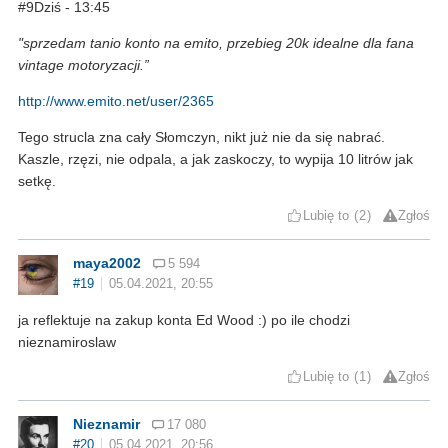
#9Dziś - 13:45
"sprzedam tanio konto na emito, przebieg 20k idealne dla fana
vintage motoryzacji.”
http://www.emito.net/user/2365
Tego strucla zna cały Słomczyn, nikt już nie da się nabrać.
Kaszle, rzęzi, nie odpala, a jak zaskoczy, to wypija 10 litrów jak
setkę.
Lubię to
2
Zgłoś
maya2002
5 594
#19
05.04.2021, 20:55
ja reflektuje na zakup konta Ed Wood :) po ile chodzi
nieznamiroslaw
Lubię to
1
Zgłoś
Nieznamir
17 080
#20
05.04.2021, 20:56