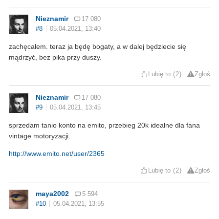
Nieznamir
17 080
#8
05.04.2021, 13:40
zachęcałem. teraz ja będę bogaty, a w dalej będziecie się
mądrzyć, bez pika przy duszy.
Lubię to
2
Zgłoś
Nieznamir
17 080
#9
05.04.2021, 13:45
sprzedam tanio konto na emito, przebieg 20k idealne dla fana
vintage motoryzacji.
http://www.emito.net/user/2365
Lubię to
2
Zgłoś
maya2002
5 594
#10
05.04.2021, 13:55