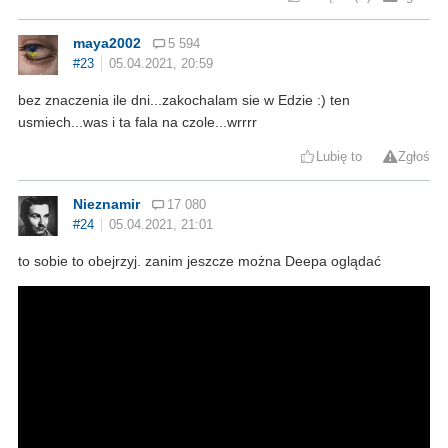
maya2002
5 594
#23
05.04.2021, 20:59
bez znaczenia ile dni...zakochalam sie w Edzie :) ten
usmiech...was i ta fala na czole...wrrrr
Lubię to
Zgłoś
Nieznamir
17 080
#24
05.04.2021, 21:01
to sobie to obejrzyj. zanim jeszcze można Deepa oglądać