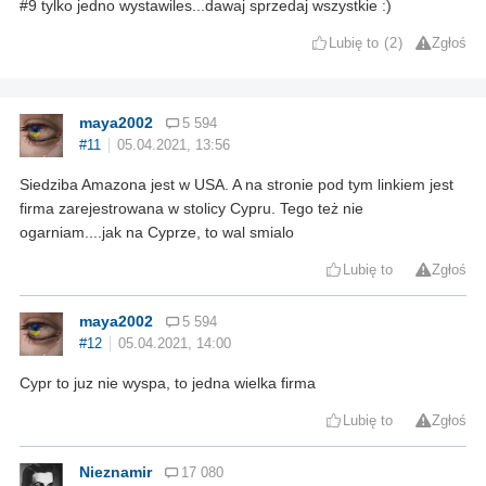
#9 tylko jedno wystawiles...dawaj sprzedaj wszystkie :)
Lubię to
2
Zgłoś
maya2002
5 594
#11
05.04.2021, 13:56
Siedziba Amazona jest w USA. A na stronie pod tym linkiem jest
firma zarejestrowana w stolicy Cypru. Tego też nie
ogarniam....jak na Cyprze, to wal smialo
Lubię to
Zgłoś
maya2002
5 594
#12
05.04.2021, 14:00
Cypr to juz nie wyspa, to jedna wielka firma
Lubię to
Zgłoś
Nieznamir
17 080