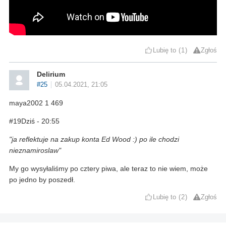
Lubię to
1
Zgłoś
Delirium
#25
05.04.2021, 21:05
maya2002 1 469
#19Dziś - 20:55
"ja reflektuje na zakup konta Ed Wood :) po ile chodzi
nieznamiroslaw"
My go wysyłaliśmy po cztery piwa, ale teraz to nie wiem, może
po jedno by poszedł.
Lubię to
2
Zgłoś