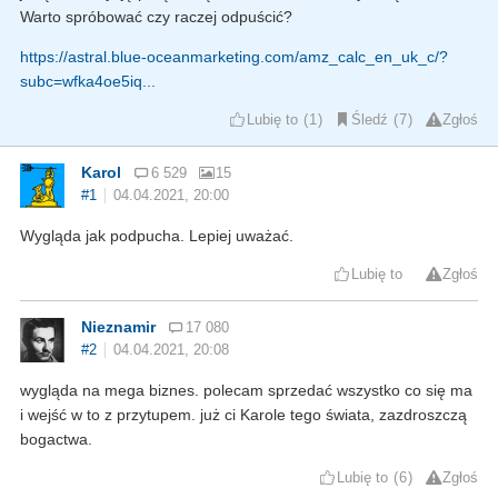
Warto spróbować czy raczej odpuścić?
https://astral.blue-oceanmarketing.com/amz_calc_en_uk_c/?
subc=wfka4oe5iq...
Lubię to
1
Śledź
7
Zgłoś
Karol
6 529
15
#1
04.04.2021, 20:00
Wygląda jak podpucha. Lepiej uważać.
Lubię to
Zgłoś
Nieznamir
17 080
#2
04.04.2021, 20:08
wygląda na mega biznes. polecam sprzedać wszystko co się ma
i wejść w to z przytupem. już ci Karole tego świata, zazdroszczą
bogactwa.
Lubię to
6
Zgłoś