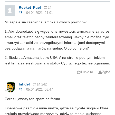
Rocket_Fuel
24
#3
04.04.2021, 21:01
Mi zapala się czerwona lampka z dwóch powodów:
1. Aby dowiedzieć się więcej o tej inwestycji, wymagane są adres
email oraz telefon osoby zainteresowanej. Jakby nie można było
stworzyć zakładki ze szczegółowymi informacjami dostępnymi
bez podawania namiarów na siebie. O co come on?
2. Siedziba Amazona jest w USA. A na stronie pod tym linkiem
jest firma zarejestrowana w stolicy Cypru. Tego też nie ogarniam.
Lubię to
Zgłoś
Infidel
14 242
#4
05.04.2021, 09:47
Coraz ujowszy ten spam na forum.
Finansowe piramidki mnie nudza, gdzie sa cycate singielki ktore
szukaja prawdziwego mezczyzny, gdziw te meble kuchenne