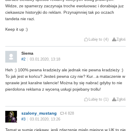
Widze, ze spamerzy zaczynaja troche ewoluowac i dorabiaja juz
ciekawsze historyjki do reklam. Przynajmniej tak po oczach
tandeta nie razi.
Keep it up :)
Lubię to
4
Zgłoś
Siema
#2
03.01.2020, 13:18
Heh :) 100% pewna kradzieży ale jednak nie pewna kradzieży :)
To jak jest w końcu? Jesteś pewna czy nie? Kur...a mataczenie w
sprawie jest karalne talencie! Można by się nabrać gdyby to nie
pierdolona reklama z wyceną usługi pojebany trollu!
Lubię to
1
Zgłoś
szalony_mustang
4 828
#3
03.01.2020, 13:26
Temat w sumie ciekawy, jesli zdarzenie mialo miejsce w UK to nie