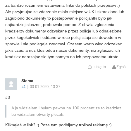
za bardzo rozumiem wstawienia linku do polskich przepisow :)
Ale przyjmujac ze zdarzenie mialo miejsce w UK i skradziono lub
zagubiono dokumenty to postepowanie policjantki bylo jak
najbardziej sluszne, probowala pomoc. Z chwila zgloszenia
kradzierzy dokumenty odzyskane przez policje lub odnalezione
przez kogokolwiek i oddane w rece policji staja sie dowodem w
sprawie i nie podlegaja zwrotowi. Czasem warto wiec odczekac
jakis czas, a nuz ktos odda nasze dokumenty, niz zglaszac ich
kradziez narazajac sie tym samym na ich pezpowrotna utrate.
Lubię to
Zgłoś
Siema
#4
03.01.2020, 13:37
#3
A ja widzialam i bylam pewna na 100 procent ze to kradziez
bo widzialam otwarty plecak.
Kliknąłeś w link? :) Poza tym podbijamy trollowi reklamę :)