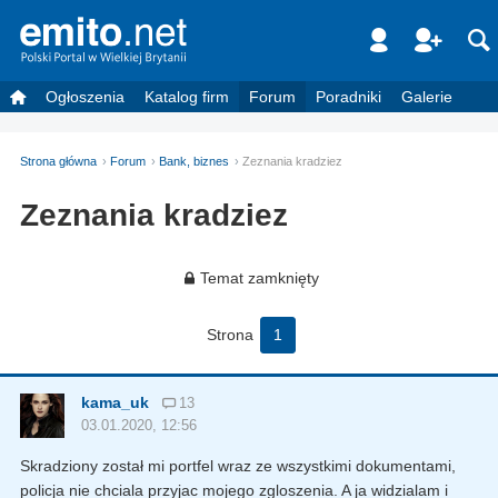
Ogłoszenia
Katalog firm
Forum
Poradniki
Galerie
Strona główna
Forum
Bank, biznes
Zeznania kradziez
Zeznania kradziez
Temat zamknięty
Strona
1
kama_uk
13
03.01.2020, 12:56
Skradziony został mi portfel wraz ze wszystkimi dokumentami,
policja nie chciala przyjac mojego zgloszenia. A ja widzialam i