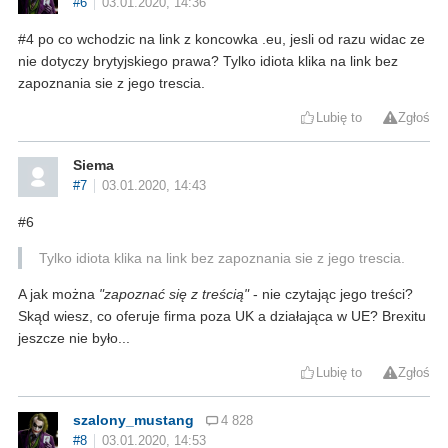
#6
03.01.2020, 14:36
#4 po co wchodzic na link z koncowka .eu, jesli od razu widac ze
nie dotyczy brytyjskiego prawa? Tylko idiota klika na link bez
zapoznania sie z jego trescia.
Lubię to
Zgłoś
Siema
#7
03.01.2020, 14:43
#6
Tylko idiota klika na link bez zapoznania sie z jego trescia.
A jak można
"zapoznać się z treścią"
- nie czytając jego treści?
Skąd wiesz, co oferuje firma poza UK a działająca w UE? Brexitu
jeszcze nie było...
Lubię to
Zgłoś
szalony_mustang
4 828
#8
03.01.2020, 14:53