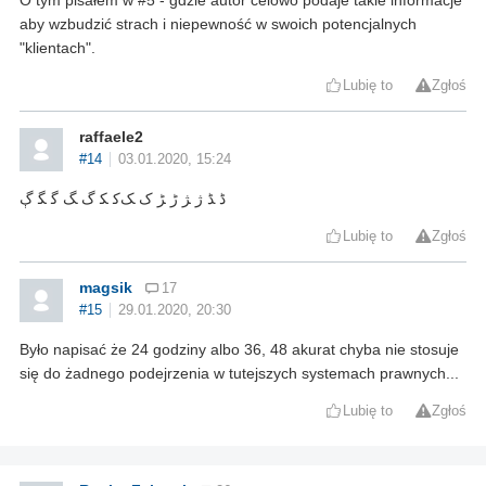
aby wzbudzić strach i niepewność w swoich potencjalnych
"klientach".
Lubię to
Zgłoś
raffaele2
#14
03.01.2020, 15:24
ﮈ ﮉ ﮊ ﮋ ﮌ ﮍ ﮎ ﮏﮐ ﮑ ﮒ ﮓ ﮔ ﮕ ﮖ
Lubię to
Zgłoś
magsik
17
#15
29.01.2020, 20:30
Było napisać że 24 godziny albo 36, 48 akurat chyba nie stosuje
się do żadnego podejrzenia w tutejszych systemach prawnych...
Lubię to
Zgłoś