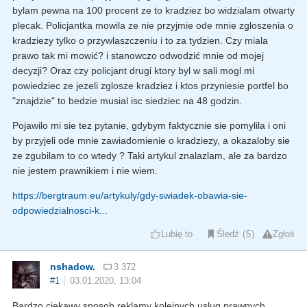
bylam pewna na 100 procent ze to kradziez bo widzialam otwarty
plecak. Policjantka mowila ze nie przyjmie ode mnie zgloszenia o
kradziezy tylko o przywlaszczeniu i to za tydzien. Czy miala
prawo tak mi mowić? i stanowczo odwodzić mnie od mojej
decyzji? Oraz czy policjant drugi ktory byl w sali mogl mi
powiedziec ze jezeli zglosze kradziez i ktos przyniesie portfel bo
"znajdzie" to bedzie musial isc siedziec na 48 godzin.
Pojawilo mi sie tez pytanie, gdybym faktycznie sie pomylila i oni
by przyjeli ode mnie zawiadomienie o kradziezy, a okazaloby sie
ze zgubilam to co wtedy ? Taki artykul znalazlam, ale za bardzo
nie jestem prawnikiem i nie wiem.
https://bergtraum.eu/artykuly/gdy-swiadek-obawia-sie-
odpowiedzialnosci-k...
Lubię to
Śledź
5
Zgłoś
nshadow.
3 372
#1
03.01.2020, 13:04
Bardzo ciekawy sposob reklamy kolejnych uslug prawnych.