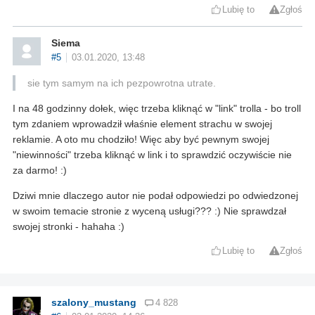
Lubię to
Zgłoś
Siema
#5
03.01.2020, 13:48
sie tym samym na ich pezpowrotna utrate.
I na 48 godzinny dołek, więc trzeba kliknąć w "link" trolla - bo troll
tym zdaniem wprowadził właśnie element strachu w swojej
reklamie. A oto mu chodziło! Więc aby być pewnym swojej
"niewinności" trzeba kliknąć w link i to sprawdzić oczywiście nie
za darmo! :)
Dziwi mnie dlaczego autor nie podał odpowiedzi po odwiedzonej
w swoim temacie stronie z wyceną usługi??? :) Nie sprawdzał
swojej stronki - hahaha :)
Lubię to
Zgłoś
szalony_mustang
4 828