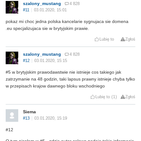
szalony_mustang
4 828
#11
03.01.2020, 15:01
pokaz mi choc jedna polska kancelarie sygnujaca sie domena
.eu specjalizujaca sie w brytyjskim prawie.
Lubię to
Zgłoś
szalony_mustang
4 828
#12
03.01.2020, 15:15
#5 w brytyjskim prawodawstwie nie istnieje cos takiego jak
zatrzymanie na 48 godzin, taki lapsus prawny istnieje chyba tylko
w przepisach krajow dawnego bloku wschodniego
Lubię to
1
Zgłoś
Siema
#13
03.01.2020, 15:19
#12
O tym pisałem w #5 - gdzie autor celowo podaje takie informacje