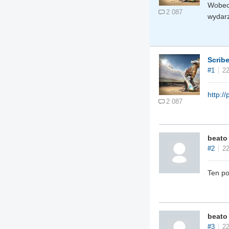
Wobec 
2 087
wydarz
Scrib
#1
22
http:/
2 087
beato
#2
22
Ten po
beato
#3
22