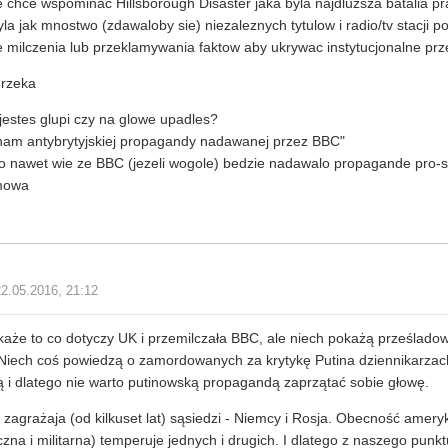
e chce wspominac Hillsborough Disaster jaka byla najdluzsza batalia pra
la jak mnostwo (zdawaloby sie) niezaleznych tytulow i radio/tv stacji po
milczenia lub przeklamywania faktow aby ukrywac instytucjonalne prz
 rzeka
 jestes glupi czy na glowe upadles?
nam antybrytyjskiej propagandy nadawanej przez BBC
o nawet wie ze BBC (jezeli wogole) bedzie nadawalo propagande pro-
mowa
22.05.2016, 21:12
aże to co dotyczy UK i przemilczała BBC, ale niech pokażą prześlado
 Niech coś powiedzą o zamordowanych za krytykę Putina dziennikarzach
 i dlatego nie warto putinowską propagandą zaprzątać sobie głowę.
 zagrażaja (od kilkuset lat) sąsiedzi - Niemcy i Rosja. Obecność amer
yczna i militarna) temperuje jednych i drugich. I dlatego z naszego punkt