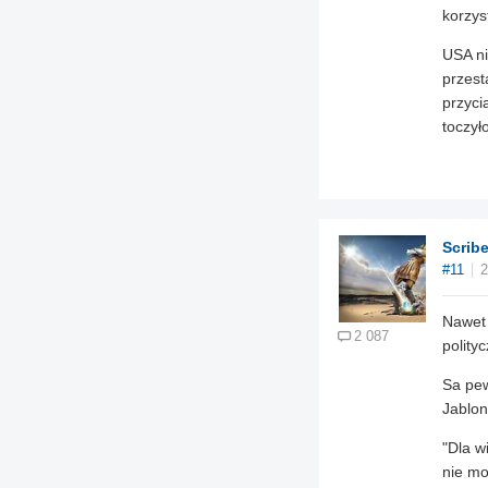
korzys
USA ni
przest
przyci
toczył
Scrib
#11
2
Nawet 
2 087
polity
Sa pew
Jablon
Dla w
nie mo