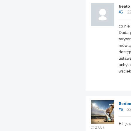
beato
#5
22
co nie
Duda p
teryto
mówiąc
dostęp
ustawa
uchylo
wściek
Scrib
#6
22
RT jes
2 087