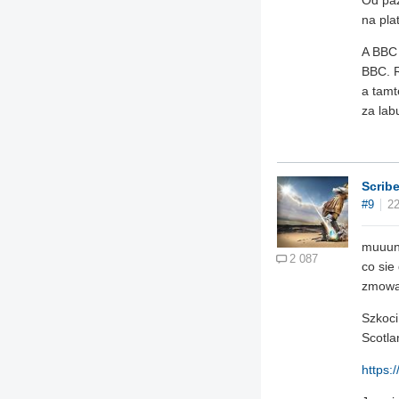
Od paź
na pla
A BBC 
BBC. R
a tamt
za lab
Scrib
#9
22
muuund
2 087
co sie
zmowa
Szkoci
Scotla
https: