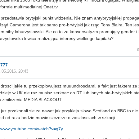
dziernika 2008 roku telewizję internetową RT można oglądać w angielsk
tformie multimedialnej Onet.tv.
przedstawia brytyjski punkt widzenia. Nie znam antybrytyjskiej propa
ząd Camerona jest tak samo pro-brytyjski jak rząd Tony Blaira. Ten je
en niby laburzystowski. Ale co to za konserwatyzm promujący gender i 
urzystowska lewica realizująca interesy wielkiego kapitału?
e777
.05.2016, 20:43
rosci jakie tu przekopiowujesz muuundrosciami, a fakt jest faktem ze 
 dzieje w UK nie raz musisz zerknac do RT lub innych nie-brytyjskich st
 zmilczenia MEDIA BLACKOUT.
 juz przekonali sie ze nawet jak przykleja slowo Scotland do BBC to n
nd od razu bedzie mowic szczerze o zaszlosciach w szkocji
//www.youtube.com/watch?v=g7y...