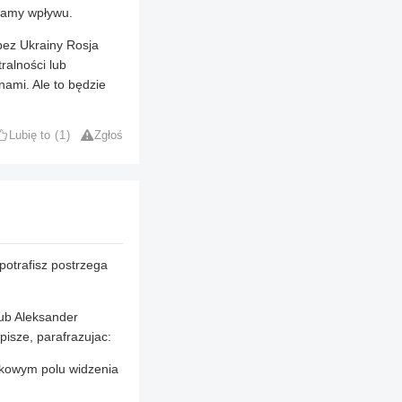
 mamy wpływu.
bez Ukrainy Rosja
ralności lub
ami. Ale to będzie
Lubię to
1
Zgłoś
potrafisz postrzega
lub Aleksander
pisze, parafrazujac:
ankowym polu widzenia