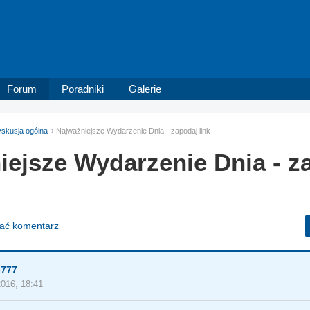
Forum
Poradniki
Galerie
skusja ogólna
Najważniejsze Wydarzenie Dnia - zapodaj link
iejsze Wydarzenie Dnia - z
dać komentarz
e777
2016, 18:41