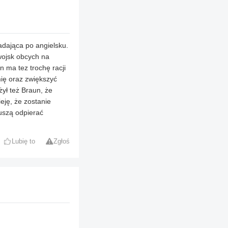
nadająca po angielsku.
wojsk obcych na
 ma tez trochę racji
ię oraz zwiększyć
żył też Braun, że
eję, że zostanie
uszą odpierać
Lubię to
Zgłoś