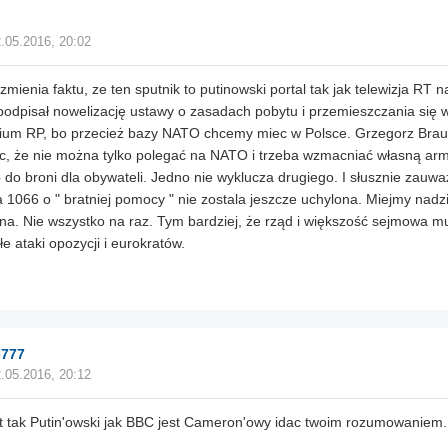
.05.2016, 20:02
 zmienia faktu, ze ten sputnik to putinowski portal tak jak telewizja RT 
odpisał nowelizację ustawy o zasadach pobytu i przemieszczania się 
rium RP, bo przecież bazy NATO chcemy miec w Polsce. Grzegorz Braun
, że nie można tylko polegać na NATO i trzeba wzmacniać własną arm
 do broni dla obywateli. Jedno nie wyklucza drugiego. I słusznie zauwa
 1066 o " bratniej pomocy " nie zostala jeszcze uchylona. Miejmy nadzi
na. Nie wszystko na raz. Tym bardziej, że rząd i większość sejmowa m
łe ataki opozycji i eurokratów.
e777
.05.2016, 20:12
t tak Putin'owski jak BBC jest Cameron'owy idac twoim rozumowaniem.