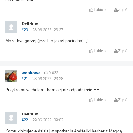
Lubię to
Zgłoś
Delirium
#20
28.06.2022, 23:27
Może byc gorzej (jeżeli to jakaś pociecha). ;)
Lubię to
Zgłoś
woskowa
9 032
#21
28.06.2022, 23:28
Przykro mi w cholere, bardziej niz odpadniecie HH.
Lubię to
Zgłoś
Delirium
#22
29.06.2022, 09:02
Komu kibicujecie dzisiaj w spotkaniu Andźeliki Kerber z Magdą