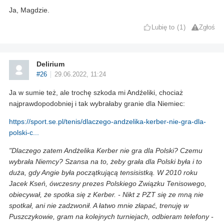
Ja, Magdzie.
Lubię to
1
Zgłoś
Delirium
#26
29.06.2022, 11:24
Ja w sumie też, ale trochę szkoda mi Andźeliki, chociaż
najprawdopodobniej i tak wybrałaby granie dla Niemiec:
https://sport.se.pl/tenis/dlaczego-andzelika-kerber-nie-gra-dla-
polski-c...
"Dlaczego zatem Andżelika Kerber nie gra dla Polski? Czemu
wybrała Niemcy? Szansa na to, żeby grała dla Polski była i to
duża, gdy Angie była początkującą tensisistką. W 2010 roku
Jacek Kseń, ówczesny prezes Polskiego Związku Tenisowego,
obiecywał, że spotka się z Kerber. - Nikt z PZT się ze mną nie
spotkał, ani nie zadzwonił. A łatwo mnie złapać, trenuję w
Puszczykowie, gram na kolejnych turniejach, odbieram telefony -