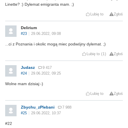
Linette? :) Dylemat emigranta mam. ;)
Lubię to
Zgłoś
Delirium
#23
29.06.2022, 09:08
...ci z Poznania i okolic mogą miec podwójny dylemat. ;)
Lubię to
1
Zgłoś
Judasz
9 417
#24
29.06.2022, 09:25
Wolne mam dzisiaj:-)
Lubię to
Zgłoś
Zbychu_zPlebani
7 988
#25
29.06.2022, 10:37
#22