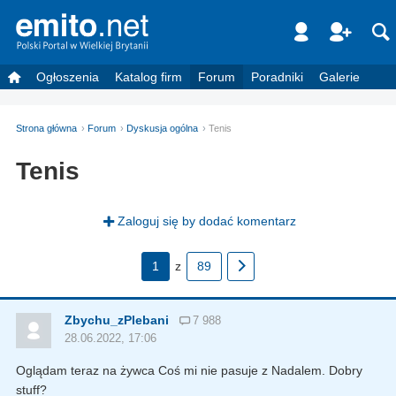
Ogłoszenia
Katalog firm
Forum
Poradniki
Galerie
Strona główna
Forum
Dyskusja ogólna
Tenis
Tenis
Zaloguj się by dodać komentarz
1
z
89
Zbychu_zPlebani
7 988
28.06.2022, 17:06
Oglądam teraz na żywca Coś mi nie pasuje z Nadalem. Dobry
stuff?