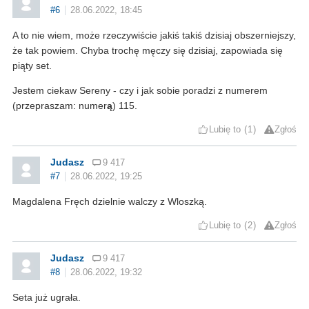
#6
28.06.2022, 18:45
A to nie wiem, może rzeczywiście jakiś takiś dzisiaj obszerniejszy,
że tak powiem. Chyba trochę męczy się dzisiaj, zapowiada się
piąty set.
Jestem ciekaw Sereny - czy i jak sobie poradzi z numerem
(przepraszam: numer
ą
) 115.
Lubię to
1
Zgłoś
Judasz
9 417
#7
28.06.2022, 19:25
Magdalena Fręch dzielnie walczy z Wloszką.
Lubię to
2
Zgłoś
Judasz
9 417
#8
28.06.2022, 19:32
Seta już ugrała.