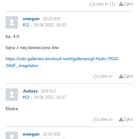
Lubię to
1
Zgłoś
omegan
15 818
#12
28.06.2022, 19:52
ba, 4:0
fajna z niej dziewczyna btw
https://cdn.galleries.smcloud.net/t/galleries/gf-Hzdo-YfGD-
2AdF_magdalen...
Lubię to
Zgłoś
Judasz
9 417
#13
28.06.2022, 19:57
Ekstra
Lubię to
Zgłoś
omegan
15 818