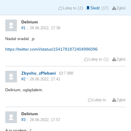
Lubię to
2
Śledź
17
Zgłoś
Delirium
#1
28.06.2022, 17:39
Nadal sradal. ;p
https://twitter.com/i/status/1541781872404996096
Lubię to
1
Zgłoś
Zbychu_zPlebani
7 988
#2
28.06.2022, 17:41
Delirium, oglądałem.
Lubię to
Zgłoś
Delirium
#3
28.06.2022, 17:57
A ja spałem. :(