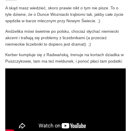
A skąd masz wiedzieć, skoro prawie nikt o tym nie pisze. To o
tyle dziwne, że o Dunce Wozniacki trąbiono tak, jakby całe życie
spędziła w barze mlecznym przy Nowym Świecie. ;)
Andżelika mówi świetnie po polsku, chociaż słychać niemiecki
akcent i trafiają się problemy z liczebnikami (a przecież
niemieckie liczebniki to dopiero jest dramat). ;)
Kerber kumpluje się z Radwańską, trenuje na kortach dziadka w
Puszczykowie, tam ma też meldunek, i ponoć płaci tam podatki: