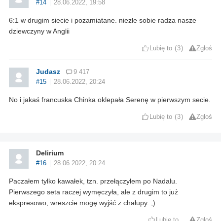
#14
28.06.2022, 19:58
6:1 w drugim siecie i pozamiatane. niezle sobie radza nasze
dziewczyny w Anglii
Lubię to
3
Zgłoś
Judasz
9 417
#15
28.06.2022, 20:24
No i jakaś francuska Chinka oklepała Serenę w pierwszym secie.
Lubię to
3
Zgłoś
Delirium
#16
28.06.2022, 20:24
Paczałem tylko kawałek, tzn. przełączyłem po Nadalu.
Pierwszego seta raczej wymęczyła, ale z drugim to już
ekspresowo, wreszcie mogę wyjść z chałupy. ;)
Lubię to
Zgłoś