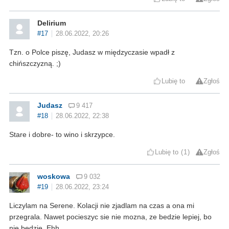
Delirium
#17
28.06.2022, 20:26
Tzn. o Polce piszę, Judasz w międzyczasie wpadł z
chińszczyzną. ;)
Lubię to
Zgłoś
Judasz
9 417
#18
28.06.2022, 22:38
Stare i dobre- to wino i skrzypce.
Lubię to
1
Zgłoś
woskowa
9 032
#19
28.06.2022, 23:24
Liczylam na Serene. Kolacji nie zjadlam na czas a ona mi
przegrala. Nawet pocieszyc sie nie mozna, ze bedzie lepiej, bo
nie bedzie. Ehh