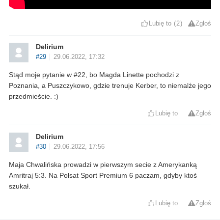
Lubię to
2
Zgłoś
Delirium
#29
29.06.2022, 17:32
Stąd moje pytanie w #22, bo Magda Linette pochodzi z
Poznania, a Puszczykowo, gdzie trenuje Kerber, to niemalże jego
przedmieście. :)
Lubię to
Zgłoś
Delirium
#30
29.06.2022, 17:56
Maja Chwalińska prowadzi w pierwszym secie z Amerykanką
Amritraj 5:3. Na Polsat Sport Premium 6 paczam, gdyby ktoś
szukał.
Lubię to
Zgłoś