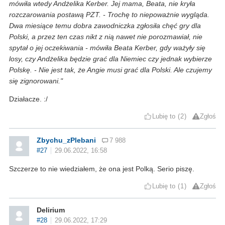
mówiła wtedy Andżelika Kerber. Jej mama, Beata, nie kryła
rozczarowania postawą PZT. - Trochę to niepoważnie wygląda.
Dwa miesiące temu dobra zawodniczka zgłosiła chęć gry dla
Polski, a przez ten czas nikt z nią nawet nie porozmawiał, nie
spytał o jej oczekiwania - mówiła Beata Kerber, gdy ważyły się
losy, czy Andżelika będzie grać dla Niemiec czy jednak wybierze
Polskę. - Nie jest tak, że Angie musi grać dla Polski. Ale czujemy
się zignorowani."
Działacze. :/
Lubię to
2
Zgłoś
Zbychu_zPlebani
7 988
#27
29.06.2022, 16:58
Szczerze to nie wiedziałem, że ona jest Polką. Serio piszę.
Lubię to
1
Zgłoś
Delirium
#28
29.06.2022, 17:29