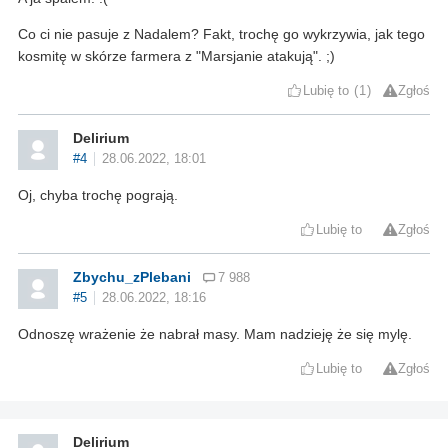
Co ci nie pasuje z Nadalem? Fakt, trochę go wykrzywia, jak tego
kosmitę w skórze farmera z "Marsjanie atakują". ;)
Lubię to
1
Zgłoś
Delirium
#4
28.06.2022, 18:01
Oj, chyba trochę pograją.
Lubię to
Zgłoś
Zbychu_zPlebani
7 988
#5
28.06.2022, 18:16
Odnoszę wrażenie że nabrał masy. Mam nadzieję że się mylę.
Lubię to
Zgłoś
Delirium