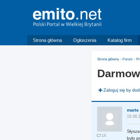
Strona główna
Ogłoszenia
Katalog firm
Strona główna
Forum
Pr
Darmowy
Zaloguj się by do
marte
19.08.
Słysza
14
było p