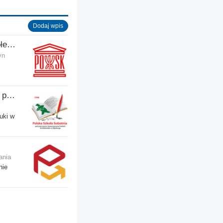
Dodaj wpis
POSK - Polski Ośrodek Społeczno-Kulturalny
yn
Polska Szkoła Sobotnia pod patronatem SPK w Edynburgu - Filia Gilmerton
uki w
ania
nie