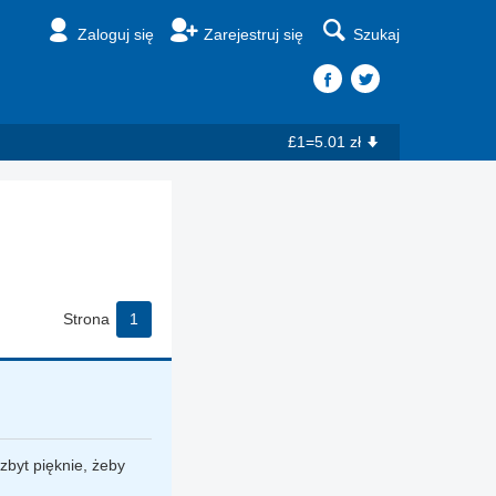
Zaloguj się
Zarejestruj się
Szukaj
£1=5.01 zł
Strona
1
zbyt pięknie, żeby