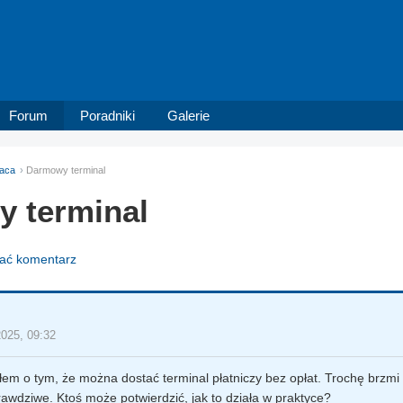
Forum
Poradniki
Galerie
aca
Darmowy terminal
 terminal
dać komentarz
2025, 09:32
łem o tym, że można dostać terminal płatniczy bez opłat. Trochę brzmi 
rawdziwe. Ktoś może potwierdzić, jak to działa w praktyce?