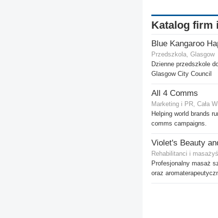
Katalog firm 
Blue Kangaroo Ha
Przedszkola, Glasgow
Dzienne przedszkole d
Glasgow City Council
All 4 Comms
Marketing i PR, Cała W
Helping world brands r
comms campaigns.
Rehabilitanci i masaży
Profesjonalny masaż s
oraz aromaterapeutycz