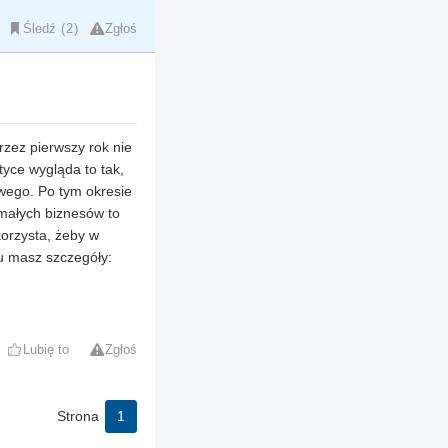
Śledź
2
Zgłoś
Przez pierwszy rok nie
tyce wygląda to tak,
owego. Po tym okresie
 małych biznesów to
korzysta, żeby w
u masz szczegóły:
Lubię to
Zgłoś
Strona
1