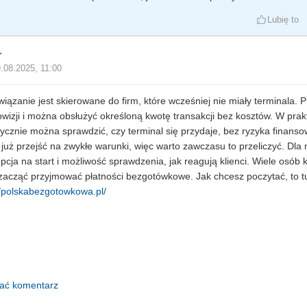
Lubię to
r
.08.2025, 11:00
wiązanie jest skierowane do firm, które wcześniej nie miały terminala. 
wizji i można obsłużyć określoną kwotę transakcji bez kosztów. W prak
tycznie można sprawdzić, czy terminal się przydaje, bez ryzyka finans
 już przejść na zwykłe warunki, więc warto zawczasu to przeliczyć. Dla
opcja na start i możliwość sprawdzenia, jak reagują klienci. Wiele osób 
zacząć przyjmować płatności bezgotówkowe. Jak chcesz poczytać, to t
//polskabezgotowkowa.pl/
dać komentarz