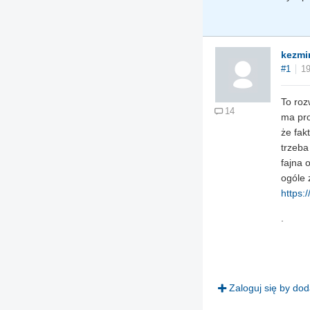
kezmi
#1
19
To roz
14
ma pro
że fak
trzeba
fajna 
ogóle 
https:
.
Zaloguj się by do