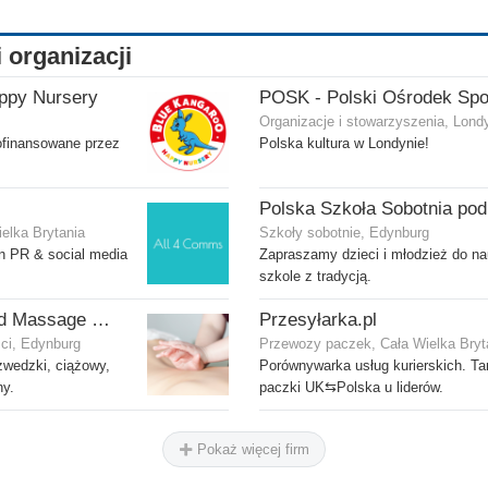
i organizacji
ppy Nursery
Organizacje i stowarzyszenia, Lond
ofinansowane przez
Polska kultura w Londynie!
ielka Brytania
Szkoły sobotnie, Edynburg
un PR & social media
Zapraszamy dzieci i młodzież do na
szkole z tradycją.
Violet's Beauty and Massage Studio
Przesyłarka.pl
ści, Edynburg
Przewozy paczek, Cała Wielka Bryt
zwedzki, ciążowy,
Porównywarka usług kurierskich. Ta
ny.
paczki UK⇆Polska u liderów.
Pokaż więcej firm