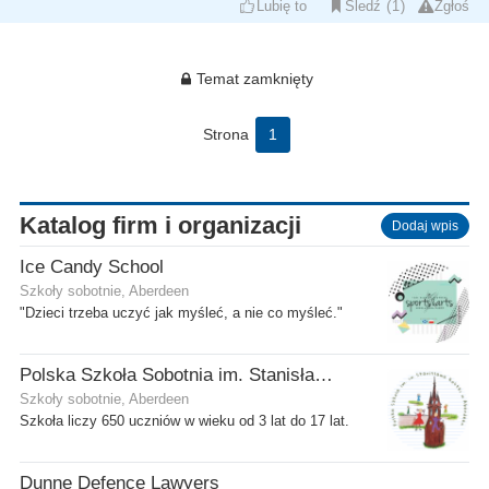
Lubię to
Śledź
1
Zgłoś
Temat zamknięty
Strona
1
Katalog firm i organizacji
Dodaj wpis
Ice Candy School
Szkoły sobotnie, Aberdeen
"Dzieci trzeba uczyć jak myśleć, a nie co myśleć."
Polska Szkoła Sobotnia im. Stanisława Kostki
Szkoły sobotnie, Aberdeen
Szkoła liczy 650 uczniów w wieku od 3 lat do 17 lat.
Dunne Defence Lawyers