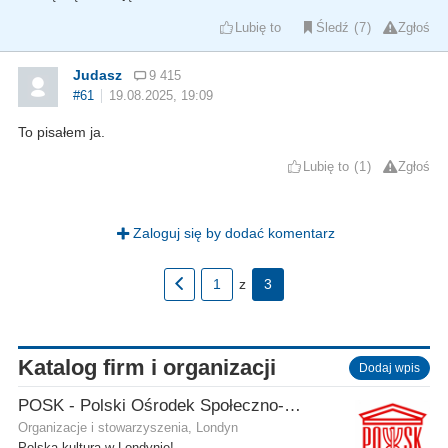
Lubię to
Śledź
7
Zgłoś
Judasz
9 415
#61
19.08.2025, 19:09
To pisałem ja.
Lubię to
1
Zgłoś
Zaloguj się by dodać komentarz
1
z
3
Katalog firm i organizacji
Dodaj wpis
POSK - Polski Ośrodek Społeczno-Kulturalny
Organizacje i stowarzyszenia, Londyn
Polska kultura w Londynie!