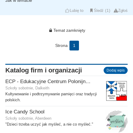
Jak w temacie
Lubię to
Śledź
1
Zgłoś
Temat zamknięty
Strona
1
Katalog firm i organizacji
Dodaj wpis
ECP - Edukacyjne Centrum Polonijne SCIO - Dalkeith
Szkoły sobotnie, Dalkeith
Kultywowanie i podtrzymywanie pamięci oraz tradycji
polskich.
Ice Candy School
Szkoły sobotnie, Aberdeen
"Dzieci trzeba uczyć jak myśleć, a nie co myśleć."