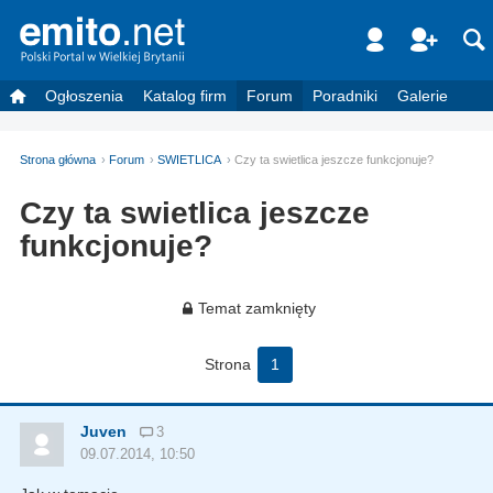
Ogłoszenia
Katalog firm
Forum
Poradniki
Galerie
Strona główna
Forum
SWIETLICA
Czy ta swietlica jeszcze funkcjonuje?
Czy ta swietlica jeszcze
funkcjonuje?
Temat zamknięty
Strona
1
Juven
3
09.07.2014, 10:50