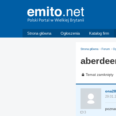
Strona główna
Ogłoszenia
Katalog firm
Strona główna
Forum
Og
aberdee
Temat zamknięty
ona28
29.01.
poznam
3