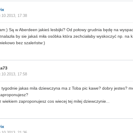
rix
.10.2013, 17:38
am:) Są w Aberdeen jakieś lesbijki? Od połowy grudnia będę na wyspac
nalazła by sie jakaś miła osóbka która zechciałaby wyskoczyć np. na
wiekowo bez szaleństw:)
ta73
.10.2013, 17:58
 tygodnie jakas mila dziewczyna ma z Toba pic kawe? dobry jestes? mo
zaproponujesz?
 wiekiem zaproponujesz cos wiecej tej milej dziewczynie...
rix
.10.2013, 21:36