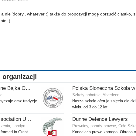
 a nie 'dobry', whatever :) także do propozycji mogę dorzucić ciastko, 
nie :)
i organizacji
Centrum Edukacyjne Bajka Oddział w Dundee
ee
Szkoły sobotnie, Aberdeen
obyczaje oraz tradycje.
Nasza szkoła oferuje zajęcia dla dz
wieku od 3 do 12 lat.
Polish Airmen's Association UK - Związek Lotników Polskich WB
Dunne Defence Lawyers
szenia, Londyn
Prawnicy, porady prawne, Cała Szk
formed in Great
Kancelaria prawa karnego. Obrona 