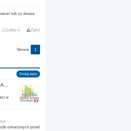
spacer lub co dusza
Lubię to
Zgłoś
Strona
1
Dodaj wpis
Polska Słoneczna Szkoła w Aberdeen
ieci w
ocja
osób oskarżonych przed