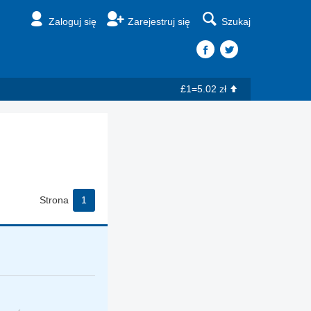
Zaloguj się
Zarejestruj się
Szukaj
£1=5.02 zł
Strona
1