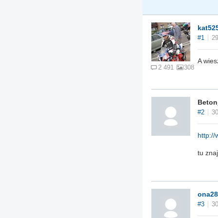
kat52
#1
29
A wies
2 491
308
Beton
#2
30
http:/
tu zna
ona28
#3
30