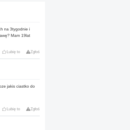
h na 3tygodnie i
 kawę? Mam 19lat
Lubię to
Zgłoś
ze jakis ciastko do
Lubię to
Zgłoś