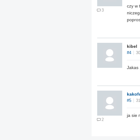
czy w 
3
niczeg
popros
kibel
#4
30
Jakas 
kakof
#5
31
ja sie
2