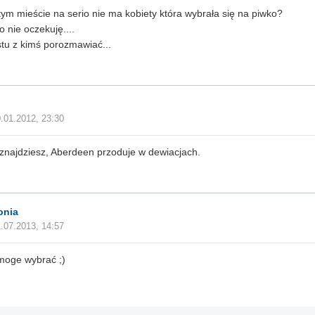
tym mieście na serio nie ma kobiety która wybrała się na piwko?
o nie oczekuję....
tu z kimś porozmawiać...
.01.2012, 23:30
znajdziesz, Aberdeen przoduje w dewiacjach.
onia
.07.2013, 14:57
 moge wybrać ;)