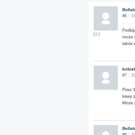
Bellat
#6
29
Podbij
2
może z
także 
kobie
#7
29
Pzez 3
kawy 
Moze z
Bellat
#8
29