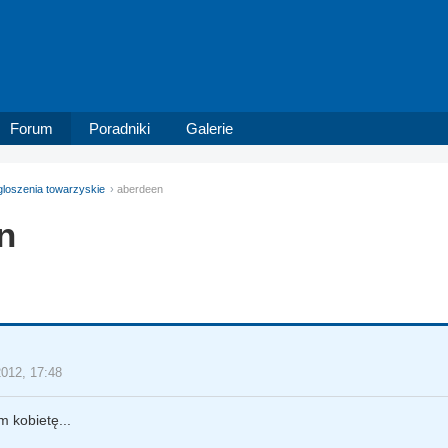
Forum
Poradniki
Galerie
loszenia towarzyskie
aberdeen
n
2012, 17:48
 kobietę...