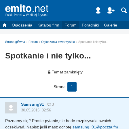
Ogłoszenia
Katalog firm
Forum
Poradniki
Galerie
Strona główna
Forum
Ogloszenia towarzyskie
Spotkanie i nie tylko...
Spotkanie i nie tylko...
Temat zamknięty
Strona
1
Samsung91
3
30.05.2015, 02:56
Poznamy się? Proste pytanie,nie bede rozpisywała swoich
oczekiwań. Napisz jeśli masz ochotę
samsung_91@poczta.fm