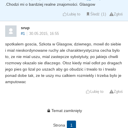
.Chodzi mi o bardziej realne znajomości. Glasgow
Lubię to
Śledź
1
Zgłoś
srup
#1
30.05.2015, 16:55
spotkalem goscia, Szkota w Glasgow, dziwnego, mowil do siebie
i mial nieskordynowane ruchy ale charakterystyczna cecha bylo
to, ze nie mial uszu, mial zastepcze sybstytuty, po jakiejs chwili
rozmowy okazalo sie dlaczego. Otoz kiedy mial odlot po dragach
jego pies go lizal po uszach aby go obudzic i trwalo to i trwalo
ponad dobe tak, ze te uszy mu calkiem rozmiekly i trzeba bylo je
amputowac
Lubię to
Zgłoś
Temat zamknięty
Strona
1