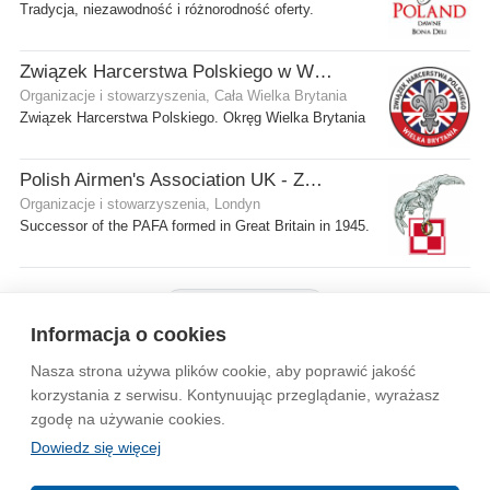
Tradycja, niezawodność i różnorodność oferty.
Związek Harcerstwa Polskiego w Wielkiej Brytanii
Organizacje i stowarzyszenia, Cała Wielka Brytania
Związek Harcerstwa Polskiego. Okręg Wielka Brytania
Polish Airmen's Association UK - Związek Lotników Polskich WB
Organizacje i stowarzyszenia, Londyn
Successor of the PAFA formed in Great Britain in 1945.
Pokaż więcej firm
Informacja o cookies
Nasza strona używa plików cookie, aby poprawić jakość
Wytyczne dla społeczności
Regulamin
Prywatność
korzystania z serwisu. Kontynuując przeglądanie, wyrażasz
zgodę na używanie cookies.
Reklama
Kontakt
Information in English
Dowiedz się więcej
© 2004-2026 Emito.net