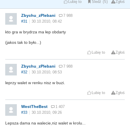
Lubię to
Śledź
5
Zgłoś
Zbychu_zPlebani
7 988
#31
30.10.2010, 08:42
kto gra w brydrza ma łep obdarty
(jakos tak to było...)
Lubię to
Zgłoś
Zbychu_zPlebani
7 988
#32
30.10.2010, 08:53
leprzy walet w renku nisz w buzi.
Lubię to
Zgłoś
WestTheBest
1 407
#33
30.10.2010, 09:26
Lepsza dama na walecie,niz walet w krolu...