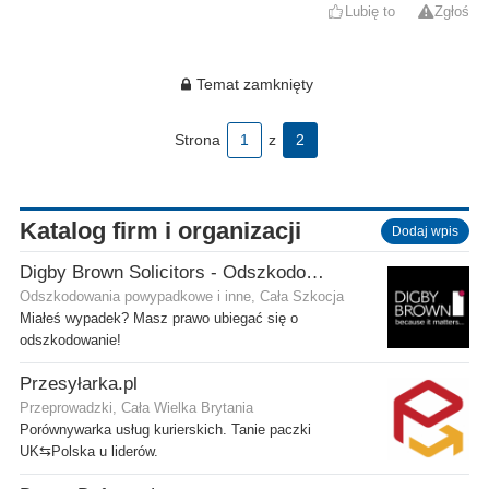
Lubię to
Zgłoś
Temat zamknięty
Strona
1
z
2
Katalog firm i organizacji
Dodaj wpis
Digby Brown Solicitors - Odszkodowania w Szkocji
Odszkodowania powypadkowe i inne, Cała Szkocja
Miałeś wypadek? Masz prawo ubiegać się o
odszkodowanie!
Przesyłarka.pl
Przeprowadzki, Cała Wielka Brytania
Porównywarka usług kurierskich. Tanie paczki
UK⇆Polska u liderów.