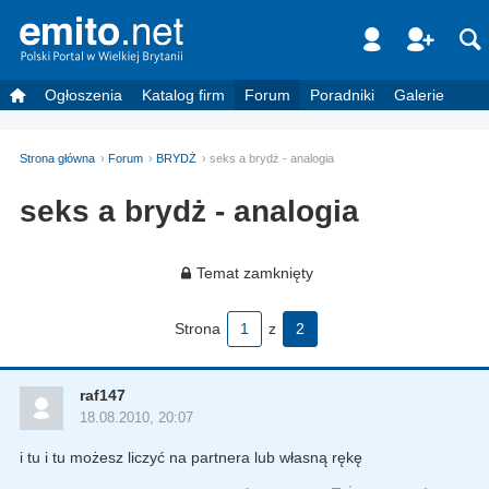
Ogłoszenia
Katalog firm
Forum
Poradniki
Galerie
Strona główna
Forum
BRYDŻ
seks a brydż - analogia
seks a brydż - analogia
Temat zamknięty
Strona
1
z
2
raf147
18.08.2010, 20:07
i tu i tu możesz liczyć na partnera lub własną rękę