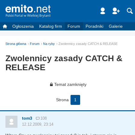
Ogłoszenia
Katalog firm
Forum
Poradniki
Galerie
Strona główna
Forum
Na ryby
Zwolennicy zasady CATCH & RELEASE
Zwolennicy zasady CATCH &
RELEASE
Temat zamknięty
Strona
1
tom3
108
12.12.2009, 23:14