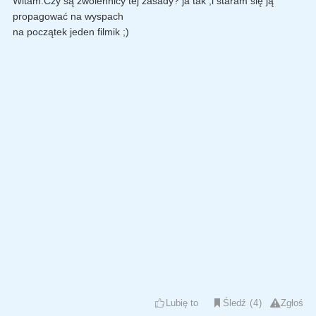
Witam.Czy są zwolennicy tej zasady? ja tak ,i staram się ją
propagować na wyspach
na początek jeden filmik ;)
Lubię to
Śledź
4
Zgłoś