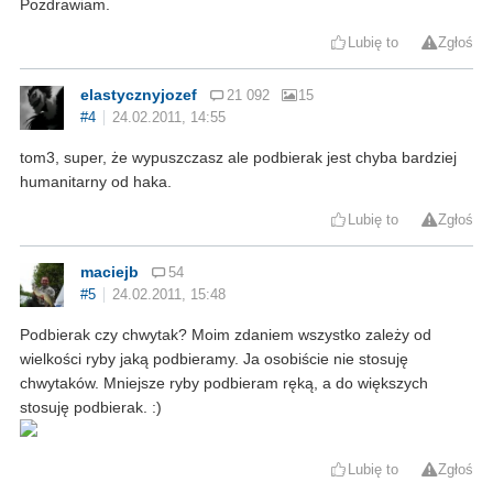
Pozdrawiam.
Lubię to
Zgłoś
elastycznyjozef
21 092
15
#4
24.02.2011, 14:55
tom3, super, że wypuszczasz ale podbierak jest chyba bardziej
humanitarny od haka.
Lubię to
Zgłoś
maciejb
54
#5
24.02.2011, 15:48
Podbierak czy chwytak? Moim zdaniem wszystko zależy od
wielkości ryby jaką podbieramy. Ja osobiście nie stosuję
chwytaków. Mniejsze ryby podbieram ręką, a do większych
stosuję podbierak. :)
Lubię to
Zgłoś