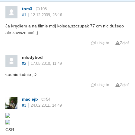
tom3
108
#1
12.12.2009, 23:16
Ja kręciłem a na filmie mój kolega,szczupak 77 cm nic dużego
ale zawsze coś ;)
Lubię to
Zgłoś
mlodybod
#2
17.05.2010, 11:49
Ładnie ładnie ;D
Lubię to
Zgłoś
maciejb
54
#3
24.02.2011, 14:49
C&R.