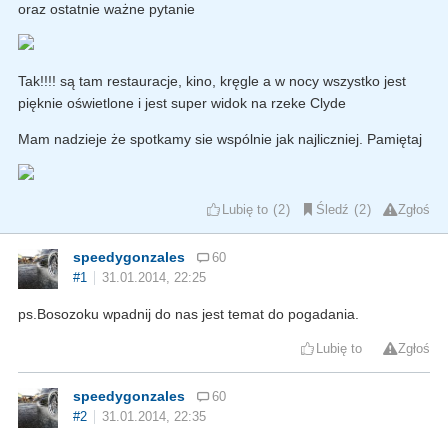
oraz ostatnie ważne pytanie
Tak!!!! są tam restauracje, kino, kręgle a w nocy wszystko jest
pięknie oświetlone i jest super widok na rzeke Clyde
Mam nadzieje że spotkamy sie wspólnie jak najliczniej. Pamiętaj
Lubię to
2
Śledź
2
Zgłoś
speedygonzales
60
#1
31.01.2014, 22:25
ps.Bosozoku wpadnij do nas jest temat do pogadania.
Lubię to
Zgłoś
speedygonzales
60
#2
31.01.2014, 22:35