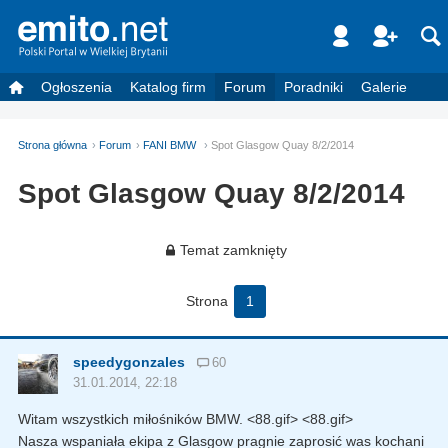
Ogłoszenia
Katalog firm
Forum
Poradniki
Galerie
Strona główna
Forum
FANI BMW
Spot Glasgow Quay 8/2/2014
Spot Glasgow Quay 8/2/2014
Temat zamknięty
Strona
1
speedygonzales
60
31.01.2014, 22:18
Witam wszystkich miłośników BMW. <88.gif> <88.gif>
Nasza wspaniała ekipa z Glasgow pragnie zaprosić was kochani