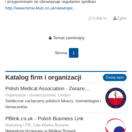
i przypominam ze obowiazuje regulamin spotkan
http://www.bmw-klub.co.uk/viewtopic...
Lubię to
Zgłoś
Temat zamknięty
Strona
1
Katalog firm i organizacji
Dodaj wpis
Polish Medical Association - Zwiazek Lekarzy Polskich w Wielkiej Brytanii
Organizacje i stowarzyszenia, Londyn
Serdeczne zachęcamy polskich lekarzy, stomatologów i
farmaceutów.
PBlink.co.uk - Polish Business Link
Marketing i PR, Cała Wielka Brytania
Networking biznesowy w Wielkiej Brytanii.