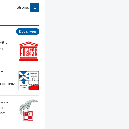
Strona
1
Dodaj wpis
POSK - Polski Ośrodek Społeczno-Kulturalny
yn
ECP - Edukacyjne Centrum Polonijne SCIO - Dalkeith
ięci oraz
Polish Airmen's Association UK - Związek Lotników Polskich WB
yn
reat