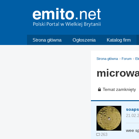
Strona główna
Ogłoszenia
Katalog firm
Strona główna
Forum
El
microw
Temat zamknięty
soap
21.02.
wee s
263