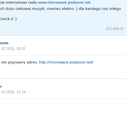
cie internetowe radio
www.microwave.podzone.net
ach duzo ciekawej muzyki, rowniez elektro :) dla kazdego cos milego
heck it :)
Lubię to
scum
.02.2011, 18:41
 oto poprawny adres:
http://microwave.podzone.net/
o
.02.2011, 21:14