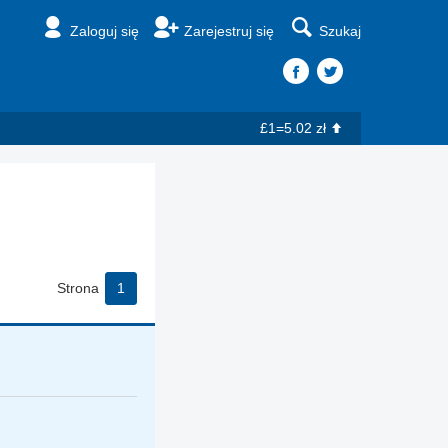
Zaloguj się
Zarejestruj się
Szukaj
£1=5.02 zł
Strona
1