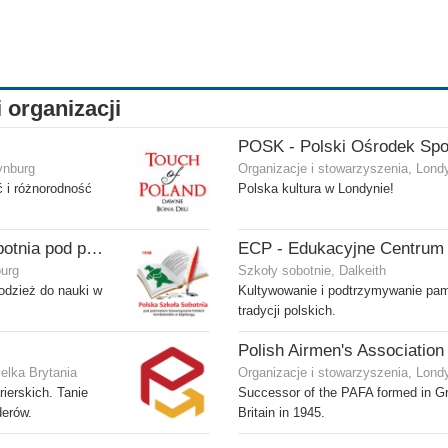
i organizacji
ynburg
Organizacje i stowarzyszenia, Lond
 i różnorodność
Polska kultura w Londynie!
Polska Szkoła Sobotnia pod patronatem SPK w Edynburgu - Filia Gilmerton
burg
Szkoły sobotnie, Dalkeith
odzież do nauki w
Kultywowanie i podtrzymywanie pam
tradycji polskich.
elka Brytania
Organizacje i stowarzyszenia, Lond
ierskich. Tanie
Successor of the PAFA formed in G
derów.
Britain in 1945.