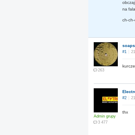
obczaj
na fal
ch-ch-c
soap
#1
21
kurcze
263
Electr
#2
21
thx
Admin grupy
3 477