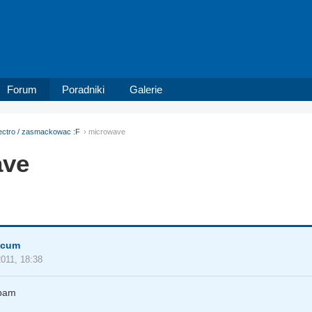
Forum
Poradniki
Galerie
ectro / zasmackowac :F
microwave
ave
scum
2011, 18:38
pam