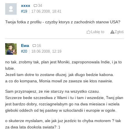
xxxx
34
#19
17.06.2008, 18:41
Twoja fotka z profilu - czyzby ktorys z zachodnich stanow USA?
Lubię to
Zgłoś
Ewa
16
#20
18.06.2008, 12:19
no tak. zrobmy tak, plan jest Moniki, zaproponowala Indie, i ja to
lubie.
Jezeli tam dotre to zostane dluzej. jak dlugo bedzie kabona.
a co do kompana, Monia mowil ze zawsze sie ktos nawinie.
Sam przyznajesz, ze nie starczy na wszystko czasu.
Szczerze bede szczesliwa z Wami i tu i tam i wszedzie, Twoj plan
jest bardzo dobry, rozciagnelabym go na dwa miesiace i wziela
gleboki oddech od tej pastwy w szkoclandii i europie w ogole.
o skuterze myslalam, ale jak juz jezdzic to chyba motorem ? tak
za dwa lata dookola swiata? :)