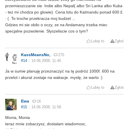
przemieszczanie sie. Indie albo Nepal( albo Sri Lanka albo Kuba
- tez mi chodza po glowie). Cena lotu do Katmandu ponad 600 £
: (. To troche przekracza moj budzet ...
Gdzies mi sie obilo o oczy, ze na Andamany trzeba miec
specjalne pozwolenie. Slyszeliscie cos o tym?
Lubię to
Zgłoś
KassMeansNo,
275
#14
14.06.2008, 11:45
Ja w sumie planuję przeznaczyć na tę podróż 1000f. 600 na
przelot i akurat zostaje na wakacje. myslę, że warto :)
Lubię to
Zgłoś
Ewa
16
#15
14.06.2008, 11:58
Monia, Monia
teraz mnie zobaczysz, dostalam wiadomosc,