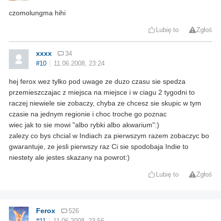
czomolungma hihi
Lubię to
Zgłoś
xxxx
34
#10
11.06.2008, 23:24
hej ferox wez tylko pod uwage ze duzo czasu sie spedza
przemieszczajac z miejsca na miejsce i w ciagu 2 tygodni to
raczej niewiele sie zobaczy, chyba ze chcesz sie skupic w tym
czasie na jednym regionie i choc troche go poznac
wiec jak to sie mowi "albo rybki albo akwarium":)
zalezy co bys chcial w Indiach za pierwszym razem zobaczyc bo
gwarantuje, ze jesli pierwszy raz Ci sie spodobaja Indie to
niestety ale jestes skazany na powrot:)
Lubię to
Zgłoś
Ferox
526
#11
11.06.2008, 23:56