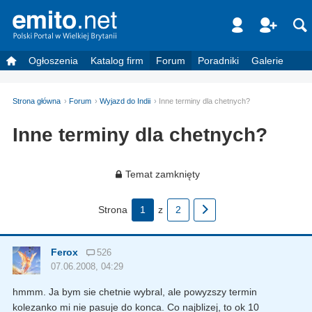
Ogłoszenia
Katalog firm
Forum
Poradniki
Galerie
Strona główna
Forum
Wyjazd do Indii
Inne terminy dla chetnych?
Inne terminy dla chetnych?
Temat zamknięty
Strona
1
z
2
Ferox
526
07.06.2008, 04:29
hmmm. Ja bym sie chetnie wybral, ale powyzszy termin
kolezanko mi nie pasuje do konca. Co najblizej, to ok 10