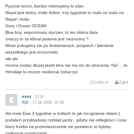
Pysznie brzmi, bardzo intensywny to plan.
Nepal jest dobry, Indie dobre, trzy tygodnie to malo za malo na
Nepal i Indie.
Gory i Ocean OCEAN.
Blue boy, wspominasz styczen, to tez dobra data.
znaczy to ze klimat jesienia jest nieznosny ?
Moze pobujamy sie po Andamanach, pospiech i laknienie
wszystkiego jest zrozumiale.
ale ale
mozna zostac dluzej jezeli ktos nie ma nic do stracenia. Ha! ... te
Himalaje to musze osobiscie zobaczyc.
Lubię to
Zgłoś
xxxx
34
#18
17.06.2008, 18:39
dla mnie Ewa 3 tygodnie w Indiach to jak mrugnienie okiem;)
podalem przykladowy rozklad jazdy - gdyby nie odleglosci i czas
ktory trzeba na przemieszczenie sie poswiecic to byloby
najlepsze rozwiazanie