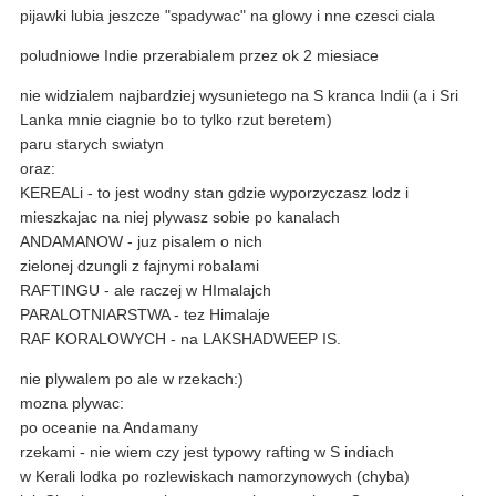
pijawki lubia jeszcze "spadywac" na glowy i nne czesci ciala
poludniowe Indie przerabialem przez ok 2 miesiace
nie widzialem najbardziej wysunietego na S kranca Indii (a i Sri
Lanka mnie ciagnie bo to tylko rzut beretem)
paru starych swiatyn
oraz:
KEREALi - to jest wodny stan gdzie wyporzyczasz lodz i
mieszkajac na niej plywasz sobie po kanalach
ANDAMANOW - juz pisalem o nich
zielonej dzungli z fajnymi robalami
RAFTINGU - ale raczej w HImalajch
PARALOTNIARSTWA - tez Himalaje
RAF KORALOWYCH - na LAKSHADWEEP IS.
nie plywalem po ale w rzekach:)
mozna plywac:
po oceanie na Andamany
rzekami - nie wiem czy jest typowy rafting w S indiach
w Kerali lodka po rozlewiskach namorzynowych (chyba)