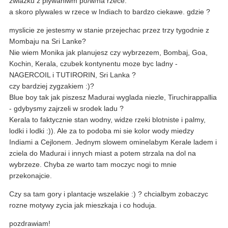
zwiazku z plywaniwm po/w/na rzece.
a skoro plywales w rzece w Indiach to bardzo ciekawe. gdzie ?
myslicie ze jestesmy w stanie przejechac przez trzy tygodnie z
Mombaju na Sri Lanke?
Nie wiem Monika jak planujesz czy wybrzezem, Bombaj, Goa,
Kochin, Kerala, czubek kontynentu moze byc ladny -
NAGERCOIL i TUTIRORIN, Sri Lanka ?
czy bardziej zygzakiem :)?
Blue boy tak jak piszesz Madurai wyglada niezle, Tiruchirappallia
- gdybysmy zajrzeli w srodek ladu ?
Kerala to faktycznie stan wodny, widze rzeki blotniste i palmy,
lodki i lodki :)). Ale za to podoba mi sie kolor wody miedzy
Indiami a Cejlonem. Jednym slowem ominelabym Kerale ladem i
zciela do Madurai i innych miast a potem strzala na dol na
wybrzeze. Chyba ze warto tam moczyc nogi to mnie
przekonajcie.
Czy sa tam gory i plantacje wszelakie :) ? chcialbym zobaczyc
rozne motywy zycia jak mieszkaja i co hoduja.
pozdrawiam!