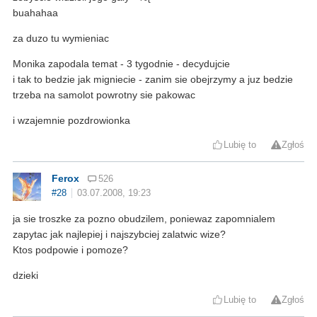
buahahaa
za duzo tu wymieniac
Monika zapodala temat - 3 tygodnie - decydujcie
i tak to bedzie jak migniecie - zanim sie obejrzymy a juz bedzie
trzeba na samolot powrotny sie pakowac
i wzajemnie pozdrowionka
Lubię to
Zgłoś
Ferox
526
#28
03.07.2008, 19:23
ja sie troszke za pozno obudzilem, poniewaz zapomnialem
zapytac jak najlepiej i najszybciej zalatwic wize?
Ktos podpowie i pomoze?
dzieki
Lubię to
Zgłoś