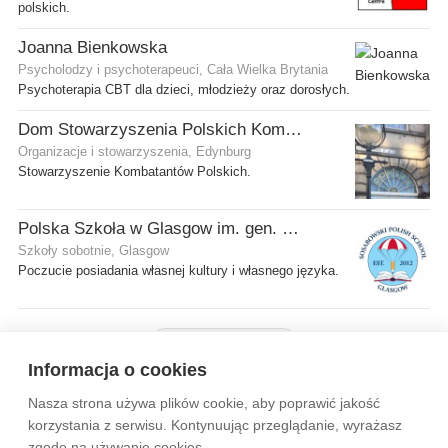
polskich.
Joanna Bienkowska
Psycholodzy i psychoterapeuci, Cała Wielka Brytania
Psychoterapia CBT dla dzieci, młodzieży oraz dorosłych.
Dom Stowarzyszenia Polskich Kombatantów (SPK) w Edynburgu
Organizacje i stowarzyszenia, Edynburg
Stowarzyszenie Kombatantów Polskich.
Polska Szkoła w Glasgow im. gen. Stanisława Sosabowskiego
Szkoły sobotnie, Glasgow
Poczucie posiadania własnej kultury i własnego języka.
Pokaż więcej firm
Informacja o cookies
Nasza strona używa plików cookie, aby poprawić jakość
Wytyczne dla społeczności
Regulamin
Prywatność
korzystania z serwisu. Kontynuując przeglądanie, wyrażasz
zgodę na używanie cookies.
Reklama
Kontakt
Information in English