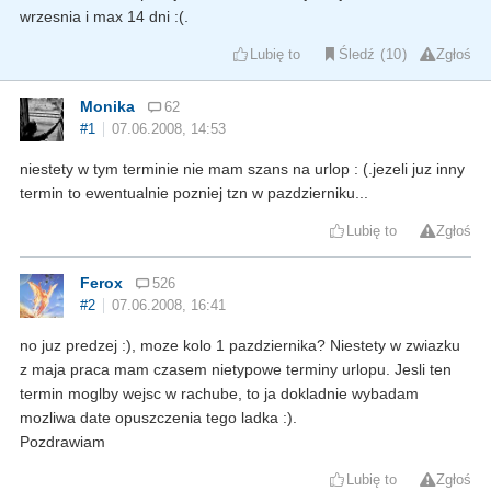
wrzesnia i max 14 dni :(.
Lubię to
Śledź
10
Zgłoś
Monika
62
#1
07.06.2008, 14:53
niestety w tym terminie nie mam szans na urlop : (.jezeli juz inny
termin to ewentualnie pozniej tzn w pazdzierniku...
Lubię to
Zgłoś
Ferox
526
#2
07.06.2008, 16:41
no juz predzej :), moze kolo 1 pazdziernika? Niestety w zwiazku
z maja praca mam czasem nietypowe terminy urlopu. Jesli ten
termin moglby wejsc w rachube, to ja dokladnie wybadam
mozliwa date opuszczenia tego ladka :).
Pozdrawiam
Lubię to
Zgłoś