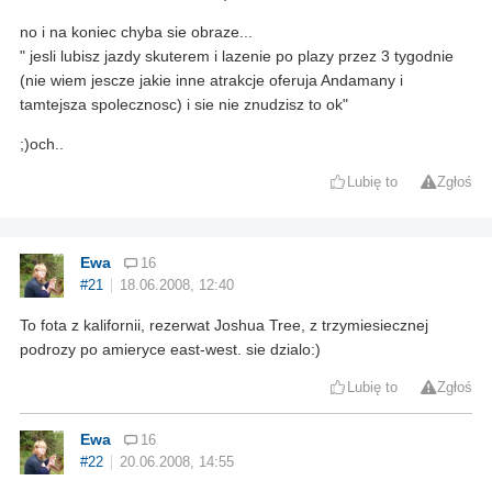
no i na koniec chyba sie obraze...
" jesli lubisz jazdy skuterem i lazenie po plazy przez 3 tygodnie
(nie wiem jescze jakie inne atrakcje oferuja Andamany i
tamtejsza spolecznosc) i sie nie znudzisz to ok"
;)och..
Lubię to
Zgłoś
Ewa
16
#21
18.06.2008, 12:40
To fota z kalifornii, rezerwat Joshua Tree, z trzymiesiecznej
podrozy po amieryce east-west. sie dzialo:)
Lubię to
Zgłoś
Ewa
16
#22
20.06.2008, 14:55