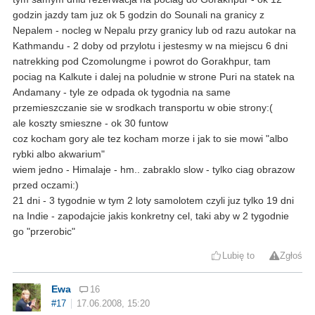
godzin jazdy tam juz ok 5 godzin do Sounali na granicy z
Nepalem - nocleg w Nepalu przy granicy lub od razu autokar na
Kathmandu - 2 doby od przylotu i jestesmy w na miejscu 6 dni
natrekking pod Czomolungme i powrot do Gorakhpur, tam
pociag na Kalkute i dalej na poludnie w strone Puri na statek na
Andamany - tyle ze odpada ok tygodnia na same
przemieszczanie sie w srodkach transportu w obie strony:(
ale koszty smieszne - ok 30 funtow
coz kocham gory ale tez kocham morze i jak to sie mowi "albo
rybki albo akwarium"
wiem jedno - Himalaje - hm.. zabraklo slow - tylko ciag obrazow
przed oczami:)
21 dni - 3 tygodnie w tym 2 loty samolotem czyli juz tylko 19 dni
na Indie - zapodajcie jakis konkretny cel, taki aby w 2 tygodnie
go "przerobic"
Lubię to
Zgłoś
Ewa
16
#17
17.06.2008, 15:20