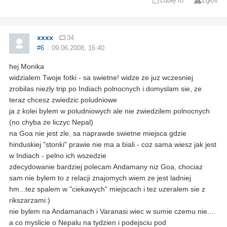
Lubię to
Zgłoś
xxxx
34
#6
09.06.2008, 16:40
hej Monika
widzialem Twoje fotki - sa swietne! widze ze juz wczesniej
zrobilas niezly trip po Indiach polnocnych i domyslam sie, ze
teraz chcesz zwiedzic poludniowe
ja z kolei bylem w poludniowych ale nie zwiedzilem polnocnych
(no chyba ze liczyc Nepal)
na Goa nie jest zle, sa naprawde swietne miejsca gdzie
hinduskiej "stonki" prawie nie ma a biali - coz sama wiesz jak jest
w Indiach - pelno ich wszedzie
zdecydowanie bardziej polecam Andamany niz Goa, chociaz
sam nie bylem to z relacji znajomych wiem ze jest ladniej
hm...tez spalem w "ciekawych" miejscach i tez uzeralem sie z
rikszarzami:)
nie bylem na Andamanach i Varanasi wiec w sumie czemu nie....
a co myslicie o Nepalu na tydzien i podejsciu pod