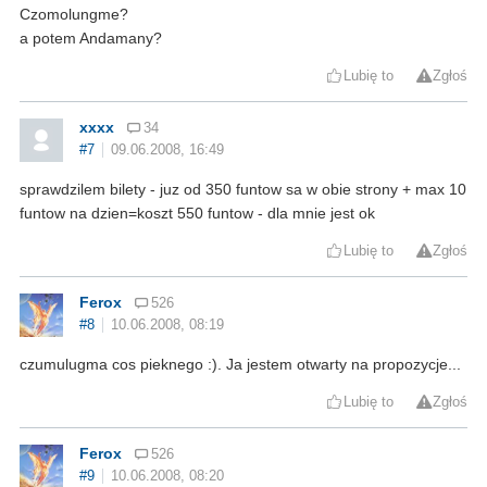
Czomolungme?
a potem Andamany?
Lubię to
Zgłoś
xxxx
34
#7
09.06.2008, 16:49
sprawdzilem bilety - juz od 350 funtow sa w obie strony + max 10
funtow na dzien=koszt 550 funtow - dla mnie jest ok
Lubię to
Zgłoś
Ferox
526
#8
10.06.2008, 08:19
czumulugma cos pieknego :). Ja jestem otwarty na propozycje...
Lubię to
Zgłoś
Ferox
526
#9
10.06.2008, 08:20