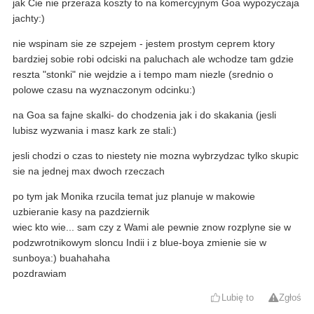
jak Cie nie przeraza koszty to na komercyjnym Goa wypozyczaja
jachty:)
nie wspinam sie ze szpejem - jestem prostym ceprem ktory
bardziej sobie robi odciski na paluchach ale wchodze tam gdzie
reszta "stonki" nie wejdzie a i tempo mam niezle (srednio o
polowe czasu na wyznaczonym odcinku:)
na Goa sa fajne skalki- do chodzenia jak i do skakania (jesli
lubisz wyzwania i masz kark ze stali:)
jesli chodzi o czas to niestety nie mozna wybrzydzac tylko skupic
sie na jednej max dwoch rzeczach
po tym jak Monika rzucila temat juz planuje w makowie
uzbieranie kasy na pazdziernik
wiec kto wie... sam czy z Wami ale pewnie znow rozplyne sie w
podzwrotnikowym sloncu Indii i z blue-boya zmienie sie w
sunboya:) buahahaha
pozdrawiam
Lubię to
Zgłoś