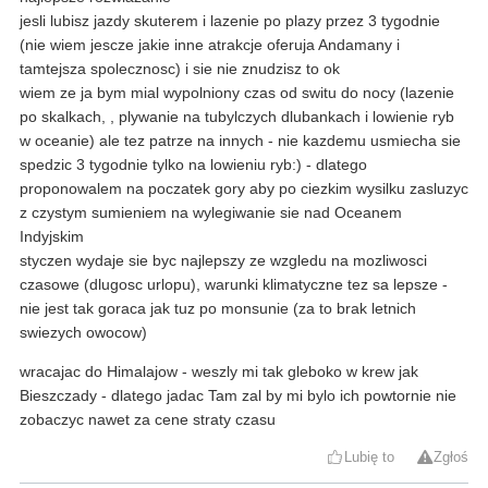
jesli lubisz jazdy skuterem i lazenie po plazy przez 3 tygodnie
(nie wiem jescze jakie inne atrakcje oferuja Andamany i
tamtejsza spolecznosc) i sie nie znudzisz to ok
wiem ze ja bym mial wypolniony czas od switu do nocy (lazenie
po skalkach, , plywanie na tubylczych dlubankach i lowienie ryb
w oceanie) ale tez patrze na innych - nie kazdemu usmiecha sie
spedzic 3 tygodnie tylko na lowieniu ryb:) - dlatego
proponowalem na poczatek gory aby po ciezkim wysilku zasluzyc
z czystym sumieniem na wylegiwanie sie nad Oceanem
Indyjskim
styczen wydaje sie byc najlepszy ze wzgledu na mozliwosci
czasowe (dlugosc urlopu), warunki klimatyczne tez sa lepsze -
nie jest tak goraca jak tuz po monsunie (za to brak letnich
swiezych owocow)
wracajac do Himalajow - weszly mi tak gleboko w krew jak
Bieszczady - dlatego jadac Tam zal by mi bylo ich powtornie nie
zobaczyc nawet za cene straty czasu
Lubię to
Zgłoś