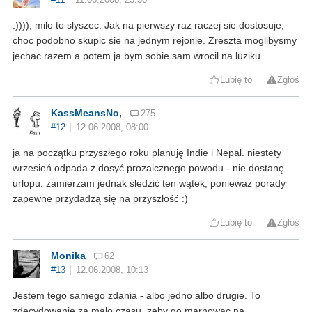
:)))), milo to slyszec. Jak na pierwszy raz raczej sie dostosuje,
choc podobno skupic sie na jednym rejonie. Zreszta moglibysmy
jechac razem a potem ja bym sobie sam wrocil na luziku.
Lubię to
Zgłoś
KassMeansNo,
275
#12
12.06.2008, 08:00
ja na początku przyszłego roku planuję Indie i Nepal. niestety
wrzesień odpada z dosyć prozaicznego powodu - nie dostanę
urlopu. zamierzam jednak śledzić ten wątek, ponieważ porady
zapewne przydadzą się na przyszłość :)
Lubię to
Zgłoś
Monika
62
#13
12.06.2008, 10:13
Jestem tego samego zdania - albo jedno albo drugie. To
zdecydowanie za malo czasu, zeby go marnowac na