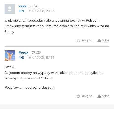
xxxx
34
#29
03.07.2008, 20:52
w uk nie znam procedury ale w powinna byc jak w Polsce -
umowiony termin z konsulem, mala wplata i od reki wbita wiza na
6 mcy
Lubię to
Zgłoś
Ferox
526
#30
05.07.2008, 02:14
Dzieki.
Ja jestem chetny na wypady wszelakie, ale mam specyficzne
terminy urlopow - do 14 dni :(.
Pozdrawiam podrozne dusze :)
Lubię to
Zgłoś