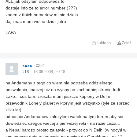
ALE jak odsylam odpowiedz to
dostaje info ze to error number (???)
zaden z tfoich numeriow mi nie dziala
daj znac mam wolne dzis i jutro
LAPA
Lubię to
Zgłoś
xxxx
34
#16
16.06.2008, 20:18
na Andamany z tego co wiem nie potrzeba oddzielnego
pozwolenia, inaczej niz na wyspy po zachodniej stronie Indi -
Lake... cos tam. zreszta mam jeszcze kupiony w Delhi
przewodnik Lonely planet w ktorym jest wszystko (tyle ze sprzed
kilku lat)
odnosnie Andamanow zalozylem watek na tym forum aby sie
dowiedziec czegos wiecej z pierwszej reki - na razie cisza...
a Nepal bardzo prosto zalatwic - przylot do N.Delhi (w nocy)i w
tym samym dniu rezerwacja na pociag do Gorakhpur - ok 12