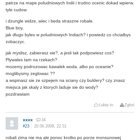
patrze na mape poludniowych Indii i trudno ocenic dokad wpierw,
tyle cudow.
i dzungle widze, wiec i beda straszne robale.
Blue boy,
jak dlugo byles w poludniowych Indiach? i powiedz co chcialbys
zobaczyc.
jak myslisz, zabierasz sie?, a jesli tak podpowiesz cos?
Plywales tam na rzekach?
mozemy podrozowac kawalek woda. albo po oceanie?
moglibysmy zeglowac ??
a wspinasz sie ze szpejem na sciany czy buldery? czy znasz
miejsca jak skaly z ktorych laduje sie do wody?
pozdrawiam
Lubię to
Zgłoś
xxxx
34
#23
20.06.2008, 22:31
robali zima nie ma ale ponoc krotko po porze monsunowej