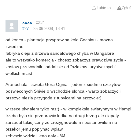
Lubię to
Zgłoś
xxxx
34
#27
25.06.2008, 18:41
od konca - plantacje przypraw sa kolo Cochinu - mozna
zwiedzac
fabryka oleju z drzewa sandalowego chyba w Bangalore
ale to wszystko komercja - chcesz zobaczyz prawdziwe zycie -
zostaw przewodnik i oddal sie od "szlakow turystycznych"
wielkich miast
Aranuchala - swieta Gora Ognia - jeden z siedmiu szczytow
poswieconych Shivie o wschodzie slonca - warto zobaczyc i
przezyc niezla przygode z tubylcami na szczycie:)
w rzece plynalem tylko raz:) - w kompleksie swiatynnym w Hampi
trzeba bylo sie przeprawic lodka na drugi brzeg ale ciapaty
zarzadal takiej ceny ze zrezygnowalem i postanowilem na
przekor jemu poplynac wplaw
zebyscie widzieli jego galy - %{