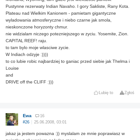
Pustynne rezerwaty Indian Navaho. I gory Sakliste, Rany Kota.
Plateau nad Wielkim Kanionem - pamietam gigantyczne
wyladowania atmosferyczne i niebo czarne jak smola,
nieskonczone horyzonty chmur.
nie widzialam niczego potezniejszego w zyciu. Yosemite, Zion.
CAPITAL REEF! raju.
to tam bylo moje wlasciwe zycie.
W Indiach odzyje :))))
to co lubie robic najbardziej to ganiac przed siebie jak Thelma i
Louise
and
DRIVE off the CLIFF :)))
Lubię to
Zgłoś
Ewa
16
#26
25.06.2008, 03:01
jakaz ja jestem powazna :)) myslalam ze mnie poprawiasz w