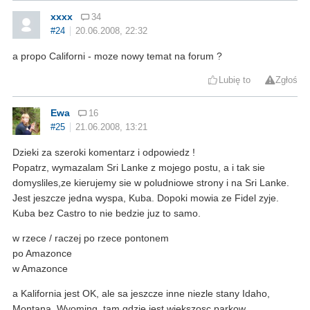
xxxx
34
#24
20.06.2008, 22:32
a propo Californi - moze nowy temat na forum ?
Lubię to
Zgłoś
Ewa
16
#25
21.06.2008, 13:21
Dzieki za szeroki komentarz i odpowiedz !
Popatrz, wymazalam Sri Lanke z mojego postu, a i tak sie
domysliles,ze kierujemy sie w poludniowe strony i na Sri Lanke.
Jest jeszcze jedna wyspa, Kuba. Dopoki mowia ze Fidel zyje.
Kuba bez Castro to nie bedzie juz to samo.
w rzece / raczej po rzece pontonem
po Amazonce
w Amazonce
a Kalifornia jest OK, ale sa jeszcze inne niezle stany Idaho,
Montana, Wyoming, tam gdzie jest wiekszosc parkow.