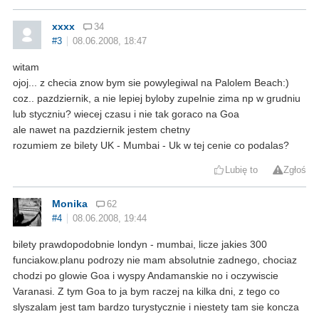
xxxx
34
#3
08.06.2008, 18:47
witam
ojoj... z checia znow bym sie powylegiwal na Palolem Beach:)
coz.. pazdziernik, a nie lepiej byloby zupelnie zima np w grudniu
lub styczniu? wiecej czasu i nie tak goraco na Goa
ale nawet na pazdziernik jestem chetny
rozumiem ze bilety UK - Mumbai - Uk w tej cenie co podalas?
Lubię to
Zgłoś
Monika
62
#4
08.06.2008, 19:44
bilety prawdopodobnie londyn - mumbai, licze jakies 300
funciakow.planu podrozy nie mam absolutnie zadnego, chociaz
chodzi po glowie Goa i wyspy Andamanskie no i oczywiscie
Varanasi. Z tym Goa to ja bym raczej na kilka dni, z tego co
slyszalam jest tam bardzo turystycznie i niestety tam sie koncza