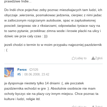
prawdziwe Indie...
Do Indii chce pojechac zeby poznac mieszkajacych tam ludzi, ich
obyczaje ,wierzenia, posmakowac jedzenia, cierpiec z nimi jadac
w zatloczonym rozgrzanym autobusie, spac w zapluskwionej
poscieli ,targowac sie z riksiarzami, odpowiadac tysiace razy na
to samo pytanie, przeklinac zimna wode i krowie placki na ulicy i
dziwic sie prze caly czas : )))
jezeli chodzi o termin to w moim przypaku najpozniej pazdziernik
: (
Lubię to
Zgłoś
Ferox
526
#5
08.06.2008, 23:42
ja dysponuje niestety tylko 14 dniami :(, ale poczatek
pazdziernika wchodzi w gre :). Absolutnie osobiscie nie mam
ochoty byczyc sie na plazy czy innym miejscu. Chce poznac ta
kulture i ludzi, religie itd.