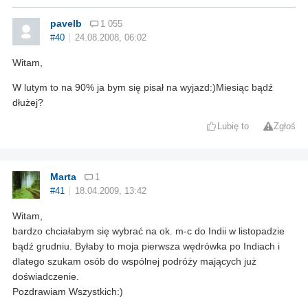
pavelb
1 055
#40
24.08.2008, 06:02
Witam,
W lutym to na 90% ja bym się pisał na wyjazd:)Miesiąc bądź
dłużej?
Lubię to
Zgłoś
Marta
1
#41
18.04.2009, 13:42
Witam,
bardzo chciałabym się wybrać na ok. m-c do Indii w listopadzie
bądź grudniu. Byłaby to moja pierwsza wędrówka po Indiach i
dlatego szukam osób do wspólnej podróży mających już
doświadczenie.
Pozdrawiam Wszystkich:)