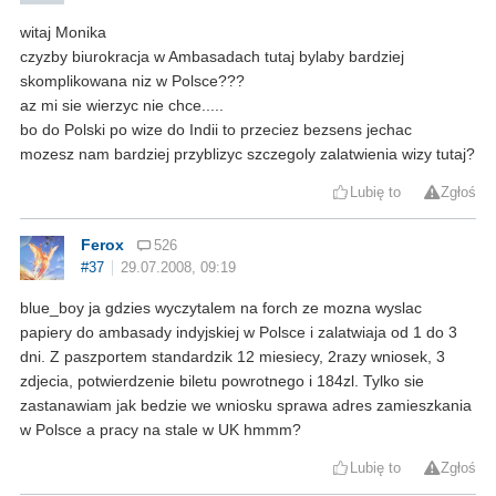
witaj Monika
czyzby biurokracja w Ambasadach tutaj bylaby bardziej
skomplikowana niz w Polsce???
az mi sie wierzyc nie chce.....
bo do Polski po wize do Indii to przeciez bezsens jechac
mozesz nam bardziej przyblizyc szczegoly zalatwienia wizy tutaj?
Lubię to
Zgłoś
Ferox
526
#37
29.07.2008, 09:19
blue_boy ja gdzies wyczytalem na forch ze mozna wyslac
papiery do ambasady indyjskiej w Polsce i zalatwiaja od 1 do 3
dni. Z paszportem standardzik 12 miesiecy, 2razy wniosek, 3
zdjecia, potwierdzenie biletu powrotnego i 184zl. Tylko sie
zastanawiam jak bedzie we wniosku sprawa adres zamieszkania
w Polsce a pracy na stale w UK hmmm?
Lubię to
Zgłoś