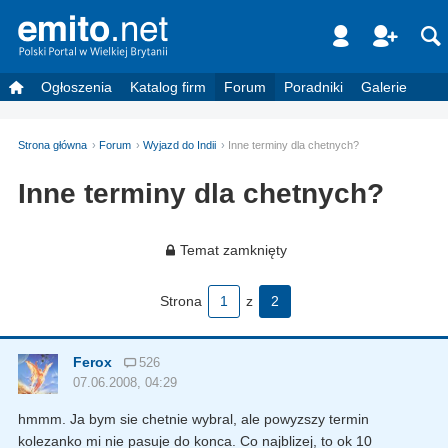
Ogłoszenia
Katalog firm
Forum
Poradniki
Galerie
Strona główna
Forum
Wyjazd do Indii
Inne terminy dla chetnych?
Inne terminy dla chetnych?
Temat zamknięty
Strona
1
z
2
Ferox
526
07.06.2008, 04:29
hmmm. Ja bym sie chetnie wybral, ale powyzszy termin
kolezanko mi nie pasuje do konca. Co najblizej, to ok 10