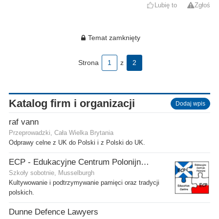
Lubię to
Zgłoś
Temat zamknięty
Strona
1
z
2
Katalog firm i organizacji
Dodaj wpis
raf vann
Przeprowadzki, Cała Wielka Brytania
Odprawy celne z UK do Polski i z Polski do UK.
ECP - Edukacyjne Centrum Polonijne SCIO - Musselburgh
Szkoły sobotnie, Musselburgh
Kultywowanie i podtrzymywanie pamięci oraz tradycji
polskich.
Dunne Defence Lawyers