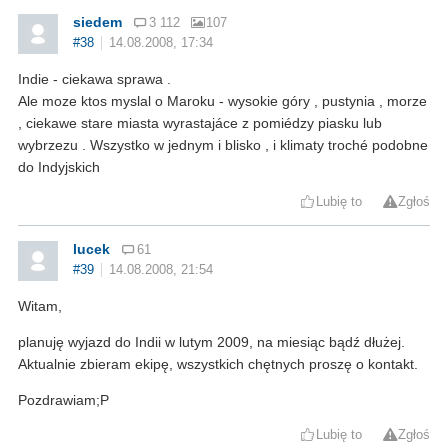
siedem
3 112
107
#38
14.08.2008, 17:34
Indie - ciekawa sprawa .
Ale moze ktos myslal o Maroku - wysokie góry , pustynia , morze
, ciekawe stare miasta wyrastajáce z pomiédzy piasku lub
wybrzezu . Wszystko w jednym i blisko , i klimaty troché podobne
do Indyjskich
Lubię to
Zgłoś
lucek
61
#39
14.08.2008, 21:54
Witam,
planuję wyjazd do Indii w lutym 2009, na miesiąc bądź dłużej.
Aktualnie zbieram ekipę, wszystkich chętnych proszę o kontakt.
Pozdrawiam;P
Lubię to
Zgłoś