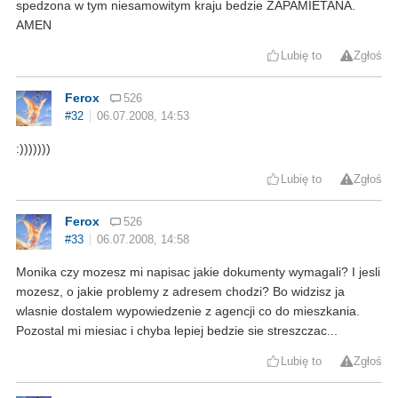
spedzona w tym niesamowitym kraju bedzie ZAPAMIETANA.
AMEN
Lubię to
Zgłoś
Ferox
526
#32
06.07.2008, 14:53
:)))))))
Lubię to
Zgłoś
Ferox
526
#33
06.07.2008, 14:58
Monika czy mozesz mi napisac jakie dokumenty wymagali? I jesli
mozesz, o jakie problemy z adresem chodzi? Bo widzisz ja
wlasnie dostalem wypowiedzenie z agencji co do mieszkania.
Pozostal mi miesiac i chyba lepiej bedzie sie streszczac...
Lubię to
Zgłoś