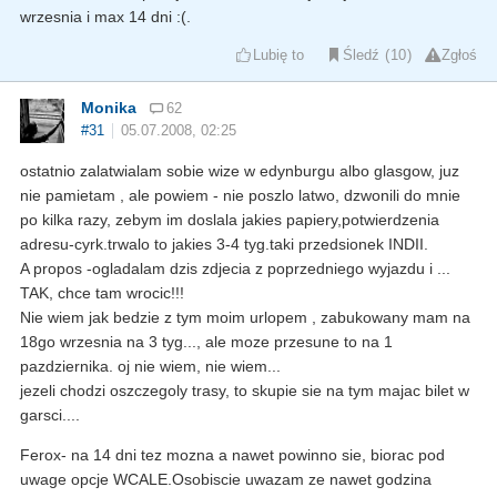
wrzesnia i max 14 dni :(.
Lubię to
Śledź
10
Zgłoś
Monika
62
#31
05.07.2008, 02:25
ostatnio zalatwialam sobie wize w edynburgu albo glasgow, juz
nie pamietam , ale powiem - nie poszlo latwo, dzwonili do mnie
po kilka razy, zebym im doslala jakies papiery,potwierdzenia
adresu-cyrk.trwalo to jakies 3-4 tyg.taki przedsionek INDII.
A propos -ogladalam dzis zdjecia z poprzedniego wyjazdu i ...
TAK, chce tam wrocic!!!
Nie wiem jak bedzie z tym moim urlopem , zabukowany mam na
18go wrzesnia na 3 tyg..., ale moze przesune to na 1
pazdziernika. oj nie wiem, nie wiem...
jezeli chodzi oszczegoly trasy, to skupie sie na tym majac bilet w
garsci....
Ferox- na 14 dni tez mozna a nawet powinno sie, biorac pod
uwage opcje WCALE.Osobiscie uwazam ze nawet godzina