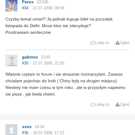
Ferox
526
#34
21.07.2008, 09:58
Czyzby temat umarl? Ja jednak kupuje bilet na poczatek
listopada do Delhi. Moze ktos sie zdecyduje?
Pozdrawiam serdecznie
Lubię to
Zgłoś
gabrino
65
#35
27.07.2008, 22:50
Wlasnie czytam to forum i sie strasznie rozmarzylam. Zawsze
chcialam pojechac do Indii ( Chiny byly na drugim miejscu)
Niestety nie mam czesu w tym roku , ale w przyszlym napewno
sie pisze , jak beda chetni.
Lubię to
Zgłoś
xxxx
34
#36
28.07.2008, 17:22