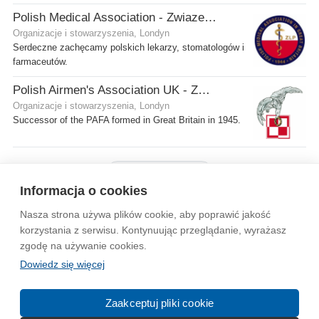
Polish Medical Association - Zwiazek Lekarzy Polskich w Wielkiej Brytanii
Organizacje i stowarzyszenia, Londyn
Serdeczne zachęcamy polskich lekarzy, stomatologów i
farmaceutów.
Polish Airmen's Association UK - Związek Lotników Polskich WB
Organizacje i stowarzyszenia, Londyn
Successor of the PAFA formed in Great Britain in 1945.
Pokaż więcej firm
Informacja o cookies
Nasza strona używa plików cookie, aby poprawić jakość
Wytyczne dla społeczności
Regulamin
Prywatność
korzystania z serwisu. Kontynuując przeglądanie, wyrażasz
zgodę na używanie cookies.
Reklama
Kontakt
Information in English
Dowiedz się więcej
© 2004-2026 Emito.net
Zaakceptuj pliki cookie