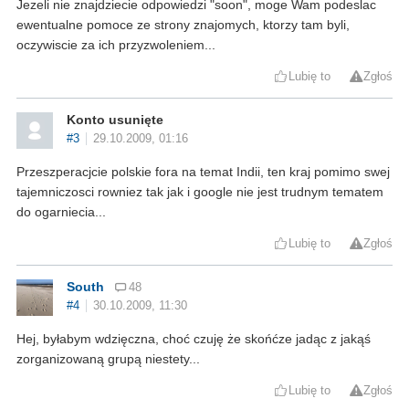
Jezeli nie znajdziecie odpowiedzi "soon", moge Wam podeslac
ewentualne pomoce ze strony znajomych, ktorzy tam byli,
oczywiscie za ich przyzwoleniem...
Lubię to
Zgłoś
Konto usunięte
#3
29.10.2009, 01:16
Przeszperacjcie polskie fora na temat Indii, ten kraj pomimo swej
tajemniczosci rowniez tak jak i google nie jest trudnym tematem
do ogarniecia...
Lubię to
Zgłoś
South
48
#4
30.10.2009, 11:30
Hej, byłabym wdzięczna, choć czuję że skońćze jadąc z jakąś
zorganizowaną grupą niestety...
Lubię to
Zgłoś