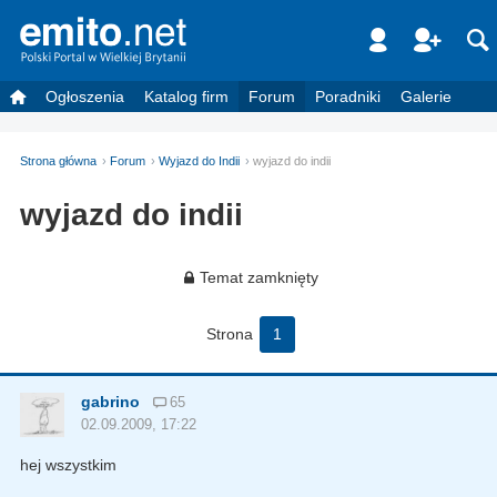
Ogłoszenia
Katalog firm
Forum
Poradniki
Galerie
Strona główna
Forum
Wyjazd do Indii
wyjazd do indii
wyjazd do indii
Temat zamknięty
Strona
1
gabrino
65
02.09.2009, 17:22
hej wszystkim