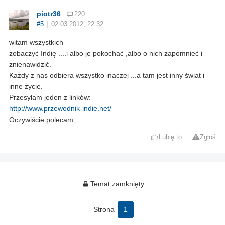
piotr36
220
#5
02.03.2012, 22:32
witam wszystkich
zobaczyć Indię ....i albo je pokochać ,albo o nich zapomnieć i
znienawidzić.
Każdy z nas odbiera wszystko inaczej ...a tam jest inny świat i
inne życie.
Przesyłam jeden z linków:
http://www.przewodnik-indie.net/
Oczywiście polecam
Lubię to
Zgłoś
Temat zamknięty
Strona
1