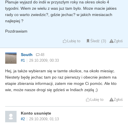
Planuje wyjazd do indii w przyszlym roky na okres okolo 4
tygodni. Wiem ze wielu z was juz tam bylo. Moze macie jakies
rady co warto zwiedzic?, gdzie jechac? w jakich miesiacach
najlepiej ?
Pozdrawiam
Lubię to
Śledź
3
Zgłoś
South
48
#1
29.10.2009, 00:33
Hej, ja także wybieram się w tamte okolice, na około miesiąc.
Niestety będę jechac tam po raz pierwszy i obecnie jestem na
etapie zbierania informacji, zatem nie moge Ci pomóc. Ale kto
wie, może nasze drogi się gdzieś w Indiach zejdą ;)
Lubię to
Zgłoś
Konto usunięte
#2
29.10.2009, 01:13