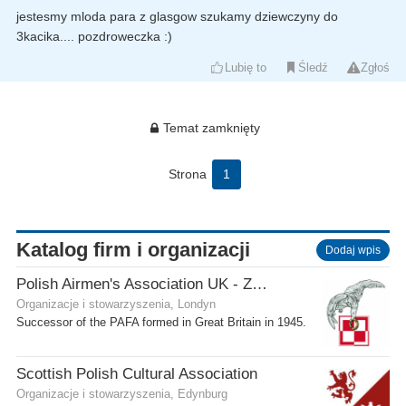
jestesmy mloda para z glasgow szukamy dziewczyny do
3kacika.... pozdroweczka :)
Lubię to
Śledź
Zgłoś
Temat zamknięty
Strona
1
Katalog firm i organizacji
Dodaj wpis
Polish Airmen's Association UK - Związek Lotników Polskich WB
Organizacje i stowarzyszenia, Londyn
Successor of the PAFA formed in Great Britain in 1945.
Scottish Polish Cultural Association
Organizacje i stowarzyszenia, Edynburg