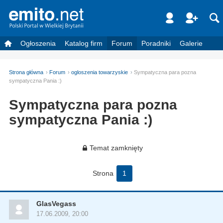
Ogłoszenia
Katalog firm
Forum
Poradniki
Galerie
Strona główna
Forum
ogloszenia towarzyskie
Sympatyczna para pozna
sympatyczna Pania :)
Sympatyczna para pozna
sympatyczna Pania :)
Temat zamknięty
Strona
1
GlasVegass
17.06.2009, 20:00