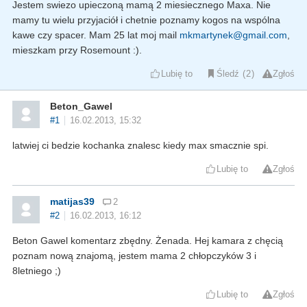
Jestem swiezo upieczoną mamą 2 miesiecznego Maxa. Nie
mamy tu wielu przyjaciół i chetnie poznamy kogos na wspólna
kawe czy spacer. Mam 25 lat moj mail
mkmartynek@gmail.com
,
mieszkam przy Rosemount :).
Lubię to
Śledź
2
Zgłoś
Beton_Gawel
#1
16.02.2013, 15:32
latwiej ci bedzie kochanka znalesc kiedy max smacznie spi.
Lubię to
Zgłoś
matijas39
2
#2
16.02.2013, 16:12
Beton Gawel komentarz zbędny. Żenada. Hej kamara z chęcią
poznam nową znajomą, jestem mama 2 chłopczyków 3 i
8letniego ;)
Lubię to
Zgłoś