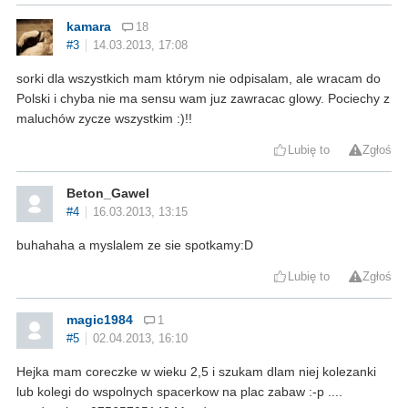
kamara
18
#3
14.03.2013, 17:08
sorki dla wszystkich mam którym nie odpisalam, ale wracam do
Polski i chyba nie ma sensu wam juz zawracac glowy. Pociechy z
maluchów zycze wszystkim :)!!
Lubię to
Zgłoś
Beton_Gawel
#4
16.03.2013, 13:15
buhahaha a myslalem ze sie spotkamy:D
Lubię to
Zgłoś
magic1984
1
#5
02.04.2013, 16:10
Hejka mam coreczke w wieku 2,5 i szukam dlam niej kolezanki
lub kolegi do wspolnych spacerkow na plac zabaw :-p ....