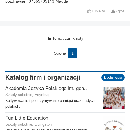
pozdrawiam 07565705143 Magda
Lubię to
Zgłoś
Temat zamknięty
Strona
1
Katalog firm i organizacji
Dodaj wpis
Akademia Języka Polskiego im. gen. Stanisława Maczka przy ECP
Szkoły sobotnie, Edynburg
Kultywowanie i podtrzymywanie pamięci oraz tradycji
polskich.
Fun Little Education
Szkoły sobotnie, Livingston