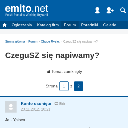
Ogłoszenia
Katalog firm
Forum
Poradniki
Galerie
Strona główna
Forum
Chude Rysie.
CzeguSZ się napiwamy?
CzeguSZ się napiwamy?
Temat zamknięty
Strona
1
z
2
Konto usunięte
955
23.11.2012, 20:21
Ja - Ypioca.