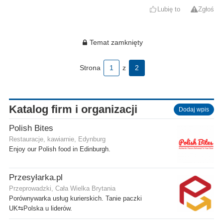
Lubię to
Zgłoś
Temat zamknięty
Strona
1
z
2
Katalog firm i organizacji
Dodaj wpis
Polish Bites
Restauracje, kawiarnie, Edynburg
Enjoy our Polish food in Edinburgh.
Przesyłarka.pl
Przeprowadzki, Cała Wielka Brytania
Porównywarka usług kurierskich. Tanie paczki
UK⇆Polska u liderów.