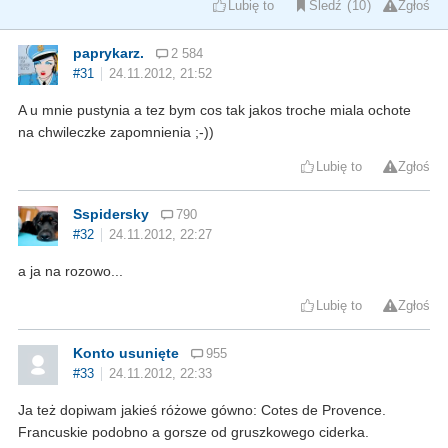
Lubię to
Śledź
10
Zgłoś
paprykarz.
2 584
#31
24.11.2012, 21:52
A u mnie pustynia a tez bym cos tak jakos troche miala ochote
na chwileczke zapomnienia ;-))
Lubię to
Zgłoś
Sspidersky
790
#32
24.11.2012, 22:27
a ja na rozowo...
Lubię to
Zgłoś
Konto usunięte
955
#33
24.11.2012, 22:33
Ja też dopiwam jakieś różowe gówno: Cotes de Provence.
Francuskie podobno a gorsze od gruszkowego ciderka.