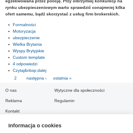
egzekwowana przez policję. Przy olbrzymiej konkurecji na
rynku ubezpieczeniowym warto sprawdzić conajmniej kilka
ofert samemu, bądź skorzystać z usług firm brokerskich.
Formalności
Motoryzacja
ubezpieczenie
Wielka Brytania
Wyspy Brytyjskie
Custom template
4 odpowiedzi
Czytaj&nbsp;dalej
1
2
następna ›
ostatnia »
O nas
Wytyczne dla społeczności
Reklama
Regulamin
Kontakt
Informacja o cookies
Information in English: