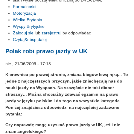
skan wyśle pocztą elektroniczną do DVLA/DVA,
Formalności
Motoryzacja
Wielka Brytania
Wyspy Brytyjskie
Zaloguj sie
lub
zarejestruj
by odpowiadac
Czytaj&nbsp;dalej
Polak robi prawo jazdy w UK
nie., 21/06/2009 - 17:13
Kierownica po prawej stronie, zmiana biegów lewą ręką... To
jedne z najczęstszych przyczyn, jakie zniechęcają nas do
nauki jazdy na Wyspach. Na szczęście nie taki diabeł
straszny… Można chociażby zdawać egzamin na prawo
jazdy w języku polskim i do tego na wszystkie kategorie.
Poniżej znajdziesz odpowiedzi na najczęściej zadawane
pytania:
Czy naprawdę mogę uzyskać prawo jazdy w UK, jeśli nie
znam angielskiego?