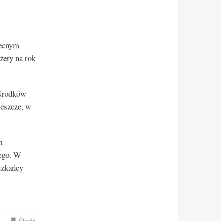
becnym
żety na rok
 środków
jeszcze, w
h
nego. W
szkańcy