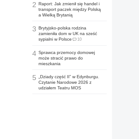
2
Raport: Jak zmienił się handel i
transport paczek między Polską
a Wielką Brytanią
3
Brytyjsko-polska rodzina
zamieniła dom w UK na sześć
sypialni w Polsce
10
4
Sprawca przemocy domowej
może stracić prawo do
mieszkania
5
„Dziady część II” w Edynburgu.
Czytanie Narodowe 2026 z
udziałem Teatru MOS