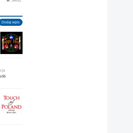
Śledź
Dodaj wpis
cja
osób