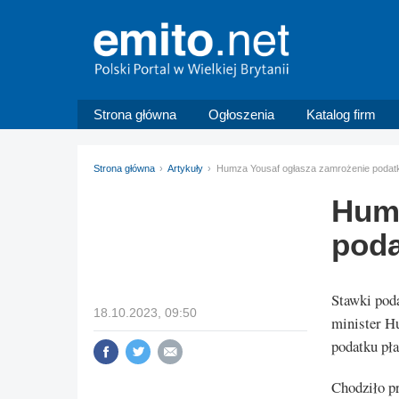
Strona główna
Ogłoszenia
Katalog firm
Strona główna
Artykuły
Humza Yousaf ogłasza zamrożenie podat
Humz
poda
Stawki pod
18.10.2023, 09:50
minister H
podatku pła
Chodziło pr