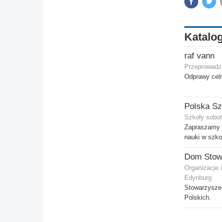
Katalog
raf vann
Przeprowadzk
Odprawy celn
Szkoły sobot
Zapraszamy d
nauki w szkol
Organizacje 
Edynburg
Stowarzysze
Polskich.