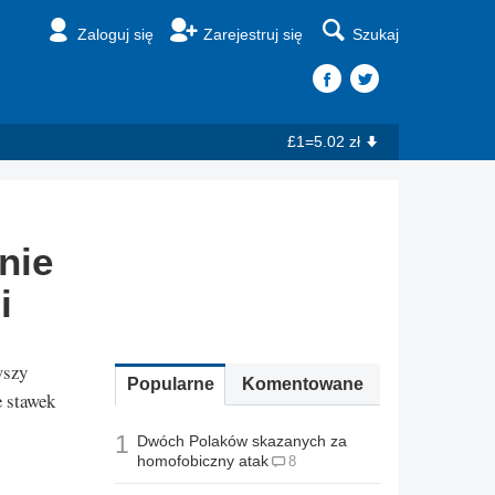
Zaloguj się
Zarejestruj się
Szukaj
£1=5.02 zł
nie
i
wszy
Popularne
Komentowane
 stawek
1
Dwóch Polaków skazanych za
homofobiczny atak
8