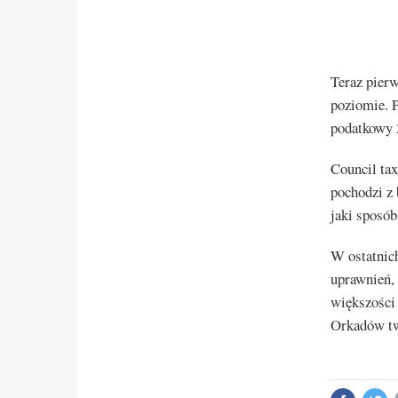
Teraz pier
poziomie. P
podatkowy 
Council tax
pochodzi z 
jaki sposó
W ostatnic
uprawnień,
większości
Orkadów twi