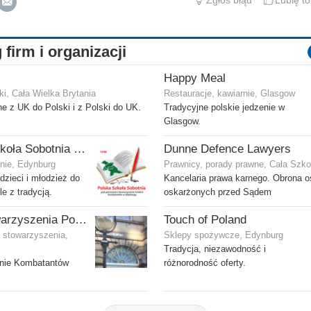
Zgłoś błąd
Lubię to
 firm i organizacji
Happy Meal
i, Cała Wielka Brytania
Restauracje, kawiarnie, Glasgow
e z UK do Polski i z Polski do UK.
Tradycyjne polskie jedzenie w
Glasgow.
Polska Szkoła Sobotnia pod patronatem SPK w Edynburgu - Filia Stenhouse
Dunne Defence Lawyers
nie, Edynburg
Prawnicy, porady prawne, Cała Szko
zieci i młodzież do
Kancelaria prawa karnego. Obrona 
e z tradycją.
oskarżonych przed Sądem
Dom Stowarzyszenia Polskich Kombatantów (SPK) w Edynburgu
Touch of Poland
i stowarzyszenia,
Sklepy spożywcze, Edynburg
Tradycja, niezawodność i
nie Kombatantów
różnorodność oferty.