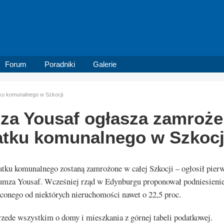
Forum
Poradniki
Galerie
ku komunalnego w Szkocji
a Yousaf ogłasza zamroże
tku komunalnego w Szkocj
atku komunalnego zostaną zamrożone w całej Szkocji – ogłosił pier
umza Yousaf. Wcześniej rząd w Edynburgu proponował podniesienie
conego od niektórych nieruchomości nawet o 22,5 proc.
zede wszystkim o domy i mieszkania z górnej tabeli podatkowej.