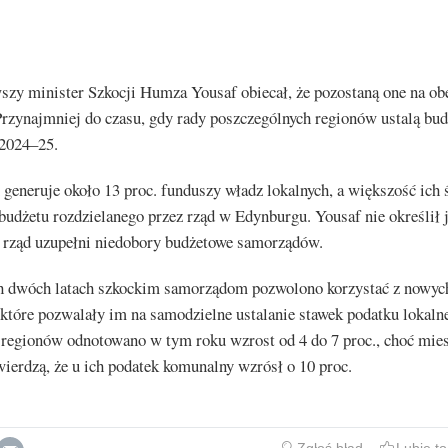
wszy minister Szkocji Humza Yousaf obiecał, że pozostaną one na o
rzynajmniej do czasu, gdy rady poszczególnych regionów ustalą bud
2024–25.
 generuje około 13 proc. funduszy władz lokalnych, a większość ich
budżetu rozdzielanego przez rząd w Edynburgu. Yousaf nie określił 
b rząd uzupełni niedobory budżetowe samorządów.
h dwóch latach szkockim samorządom pozwolono korzystać z nowyc
 które pozwalały im na samodzielne ustalanie stawek podatku lokal
 regionów odnotowano w tym roku wzrost od 4 do 7 proc., choć mie
erdzą, że u ich podatek komunalny wzrósł o 10 proc.