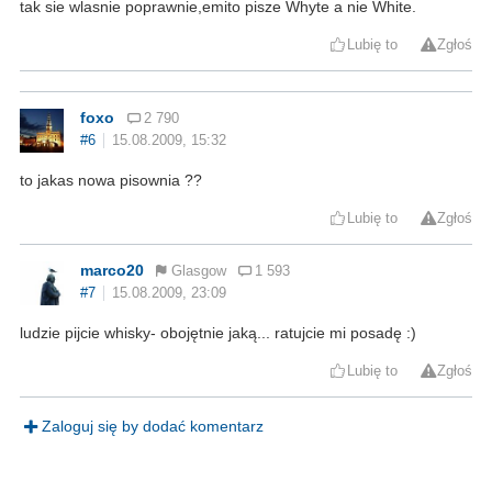
tak sie wlasnie poprawnie,emito pisze Whyte a nie White.
Lubię to
Zgłoś
foxo
2 790
#6
15.08.2009, 15:32
to jakas nowa pisownia ??
Lubię to
Zgłoś
marco20
Glasgow
1 593
#7
15.08.2009, 23:09
ludzie pijcie whisky- obojętnie jaką... ratujcie mi posadę :)
Lubię to
Zgłoś
Zaloguj się by dodać komentarz