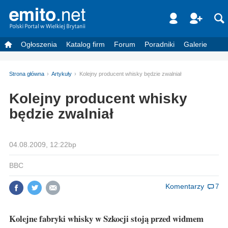
Ogłoszenia
Katalog firm
Forum
Poradniki
Galerie
Strona główna
Artykuły
Kolejny producent whisky będzie zwalniał
Kolejny producent whisky
będzie zwalniał
04.08.2009, 12:22bp
BBC
Komentarzy
7
Kolejne fabryki whisky w Szkocji stoją przed widmem