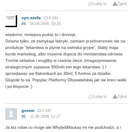
Lubię to
Zgłoś
syn.szefa
4 144
#4
05.08.2009, 03:20
wiadomo. mniejsza podaz to i drozeje.
Dziwne tylko, ze zamykaja fabryki, zamiast przebranzowic sie na
produkcje "lekarstwa w plynie na swinska grype". Slaby maja
kurde marketing, albo mizerne dojscia do ministerstwa zdrowia.
Troche ukladow i mogliby w rzadzie zlecic zmagazynowanie
strategicznych zapasow 300mln ton tego lekarstwa :) I
sprzedawac we flakonikach po 30ml, 5 funtow za dzialke.
Glupole tu sa. Popytac Platformy Obywatelskiej jak sie kreci walki
i po klopocie :)
Lubię to
Zgłoś
gorem
3 547
#5
11.08.2009, 12:27
Ja tez robie co moge ale Whyte&Mackay mi nie podchodzi, a i