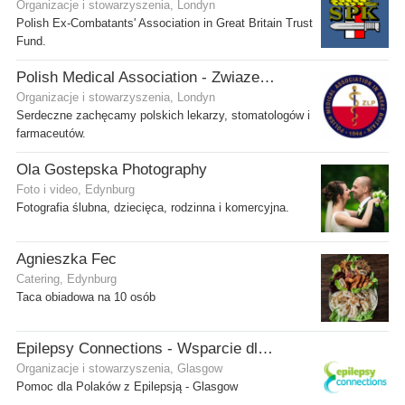
Organizacje i stowarzyszenia, Londyn
Polish Ex-Combatants' Association in Great Britain Trust
Fund.
Polish Medical Association - Zwiazek Lekarzy Polskich w Wielkiej Brytanii
Organizacje i stowarzyszenia, Londyn
Serdeczne zachęcamy polskich lekarzy, stomatologów i
farmaceutów.
Ola Gostepska Photography
Foto i video, Edynburg
Fotografia ślubna, dziecięca, rodzinna i komercyjna.
Agnieszka Fec
Catering, Edynburg
Taca obiadowa na 10 osób
Epilepsy Connections - Wsparcie dla osób z epilepsją
Organizacje i stowarzyszenia, Glasgow
Pomoc dla Polaków z Epilepsją - Glasgow