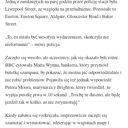
Jedną z zamkniętych na parę godzin przez policję stacji była
Liverpool Street, ze względu na przeludnienie. Pozostałe to
Euston, Euston Square, Aldgate, Gloucester Road i Baker
Street.
„To, co miało być wesołym wydarzeniem, skończyło nie
niefortunnie” – mówi policja.
Zaczęło się wesoło, ale uczestnicy, jak się okazało byli różni.
BBC cytowała Matta Wynna, bankiera, który przyniósł
butelkę szampana, by pokazać, że można pić odpowiedzialnie i
nie robić problemów. Pojawiła się też jednak wypowiedź
Petera Moora, marynarza z Brighton, który twierdził, że
wypija puszkę piwa w 10 sekund. „Trochę tu duszno, ale będę
jeździł tak w kółko, aż nie zwymiotuję.”
Kiedy zabawa się rozkręcała, imprezowicze zaczęli się
szamotać i wymiotować, zdzierając w wagonach mapy i