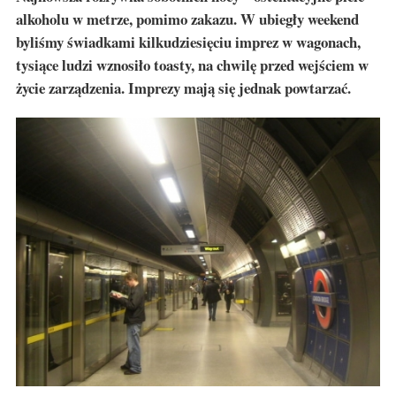
alkoholu w metrze, pomimo zakazu. W ubiegły weekend
byliśmy świadkami kilkudziesięciu imprez w wagonach,
tysiące ludzi wznosiło toasty, na chwilę przed wejściem w
życie zarządzenia. Imprezy mają się jednak powtarzać.