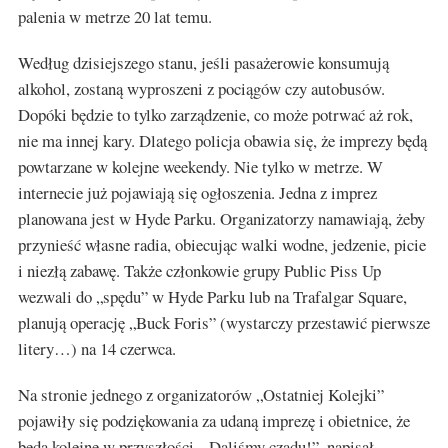
palenia w metrze 20 lat temu.
Według dzisiejszego stanu, jeśli pasażerowie konsumują
alkohol, zostaną wyproszeni z pociągów czy autobusów.
Dopóki będzie to tylko zarządzenie, co może potrwać aż rok,
nie ma innej kary. Dlatego policja obawia się, że imprezy będą
powtarzane w kolejne weekendy. Nie tylko w metrze. W
internecie już pojawiają się ogłoszenia. Jedna z imprez
planowana jest w Hyde Parku. Organizatorzy namawiają, żeby
przynieść własne radia, obiecując walki wodne, jedzenie, picie
i niezłą zabawę. Także członkowie grupy Public Piss Up
wezwali do „spędu” w Hyde Parku lub na Trafalgar Square,
planują operację „Buck Foris” (wystarczy przestawić pierwsze
litery…) na 14 czerwca.
Na stronie jednego z organizatorów „Ostatniej Kolejki”
pojawiły się podziękowania za udaną imprezę i obietnice, że
będą kolejne w przyszłości. „Daliśmy czadu!”, napisał,