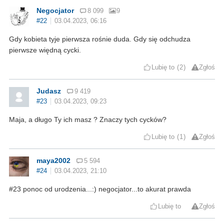
Negocjator
8 099
9
#22
03.04.2023, 06:16
Gdy kobieta tyje pierwsza rośnie duda. Gdy się odchudza
pierwsze więdną cycki.
Lubię to
2
Zgłoś
Judasz
9 419
#23
03.04.2023, 09:23
Maja, a długo Ty ich masz ? Znaczy tych cycków?
Lubię to
1
Zgłoś
maya2002
5 594
#24
03.04.2023, 21:10
#23 ponoc od urodzenia...:) negocjator...to akurat prawda
Lubię to
Zgłoś