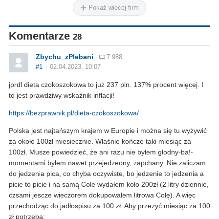
Pokaż więcej firm
Komentarze
28
Zbychu_zPlebani
7 988
#1
02.04.2023, 10:07
jprdl dieta czokoszokowa to już 237 pln. 137% procent więcej. I
to jest prawdziwy wskaźnik inflacji!
https://bezprawnik.pl/dieta-czokoszokowa/
Polska jest najtańszym krajem w Europie i można się tu wyżywić
za około 100zł miesiecznie. Właśnie kończe taki miesiąc za
100zł. Musze powiedzieć, że ani razu nie byłem głodny-ba!-
momentami byłem nawet przejedzeony, zapchany. Nie zaliczam
do jedzenia pica, co chyba oczywiste, bo jedzenie to jedzenia a
picie to picie i na samą Cole wydałem koło 200zł (2 litry dziennie,
czsami jescze wieczorem dokupowałem litrowa Colę). A więc
przechodząc do jadłospisu za 100 zł. Aby przezyć miesiąc za 100
zł potrzeba: