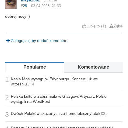
5 594
#28
03.04.2023, 21:33
dobrej nocy :)
Lubię to
1
Zgłoś
Zaloguj się by dodać komentarz
Popularne
Komentowane
1
Kasia Moś wystąpi w Edynburgu. Koncert już we
wrześniu
4
2
Polska kultura zabrzmiała w Glasgow. Artyści z Polski
wystąpili na WestFest
3
Dwóch Polaków skazanych za homofobiczny atak
9
Raport: Jak zmienił się handel i transport paczek między