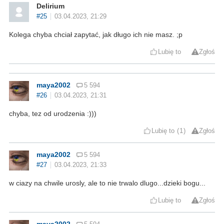
Delirium
#25
03.04.2023, 21:29
Kolega chyba chciał zapytać, jak długo ich nie masz. ;p
Lubię to
Zgłoś
maya2002
5 594
#26
03.04.2023, 21:31
chyba, tez od urodzenia :)))
Lubię to
1
Zgłoś
maya2002
5 594
#27
03.04.2023, 21:33
w ciazy na chwile urosly, ale to nie trwalo dlugo...dzieki bogu...
Lubię to
Zgłoś
maya2002