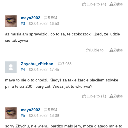
Lubię to
4
Zgłoś
maya2002
5 594
#3
02.04.2023, 16:50
az musialam sprawdzic , co to sa, te czokoszoki...jprd, ze ludzie
sie tak zywia
Lubię to
Zgłoś
Zbychu_zPlebani
7 988
#4
02.04.2023, 17:45
maya to nie o to chodzi. Kiedyś za takie żarcie płaciłem stówke
pln a teraz 230 i parę zet. Wiesz jak to wkurwia?
Lubię to
1
Zgłoś
maya2002
5 594
#5
02.04.2023, 18:09
sorry Zbychu, nie wiem...bardzo malo jem, moze dlatego mnie to