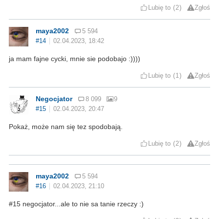
Lubię to
2
Zgłoś
maya2002
5 594
#14
02.04.2023, 18:42
ja mam fajne cycki, mnie sie podobajo :))))
Lubię to
1
Zgłoś
Negocjator
8 099
9
#15
02.04.2023, 20:47
Pokaż, może nam się tez spodobają.
Lubię to
2
Zgłoś
maya2002
5 594
#16
02.04.2023, 21:10
#15 negocjator...ale to nie sa tanie rzeczy :)