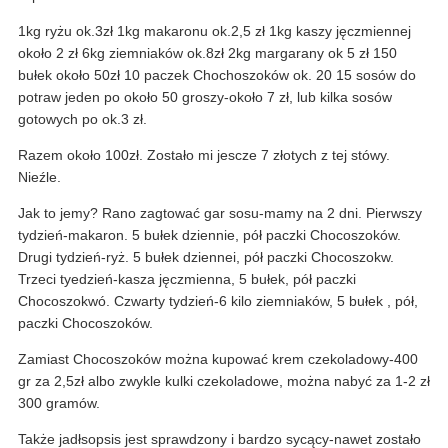
1kg ryżu ok.3zł 1kg makaronu ok.2,5 zł 1kg kaszy jęczmiennej
około 2 zł 6kg ziemniaków ok.8zł 2kg margarany ok 5 zł 150
bułek około 50zł 10 paczek Chochoszoków ok. 20 15 sosów do
potraw jeden po około 50 groszy-około 7 zł, lub kilka sosów
gotowych po ok.3 zł.
Razem około 100zł. Zostało mi jescze 7 złotych z tej stówy.
Nieźle.
Jak to jemy? Rano zagtować gar sosu-mamy na 2 dni. Pierwszy
tydzień-makaron. 5 bułek dziennie, pół paczki Chocoszoków.
Drugi tydzień-ryż. 5 bułek dziennei, pół paczki Chocoszokw.
Trzeci tyedzień-kasza jęczmienna, 5 bułek, pół paczki
Chocoszokwó. Czwarty tydzień-6 kilo ziemniaków, 5 bułek , pół,
paczki Chocoszoków.
Zamiast Chocoszoków można kupować krem czekoladowy-400
gr za 2,5zł albo zwykle kulki czekoladowe, można nabyć za 1-2 zł
300 gramów.
Także jadłsopsis jest sprawdzony i bardzo sycący-nawet zostało