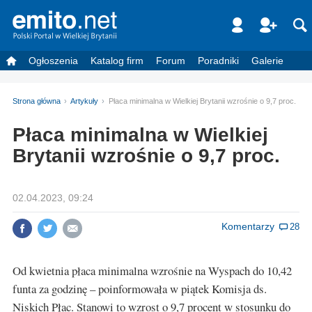
Ogłoszenia
Katalog firm
Forum
Poradniki
Galerie
Strona główna
Artykuły
Płaca minimalna w Wielkiej Brytanii wzrośnie o 9,7 proc.
Płaca minimalna w Wielkiej
Brytanii wzrośnie o 9,7 proc.
02.04.2023, 09:24
Komentarzy
28
Od kwietnia płaca minimalna wzrośnie na Wyspach do 10,42
funta za godzinę – poinformowała w piątek Komisja ds.
Niskich Płac. Stanowi to wzrost o 9,7 procent w stosunku do