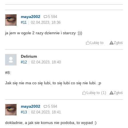
maya2002
5 594
#11
02.04.2023, 18:36
ja jem w ogole 2 razy dziennie i starczy :)))
Lubię to
Zgłoś
Delirium
#12
02.04.2023, 18:40
#8:
Jak się nie ma co się lubi, to się lubi co się nie lubi. ;p
Lubię to
1
Zgłoś
maya2002
5 594
#13
02.04.2023, 18:41
dokladnie, a jak sie komus nie podoba, to wypad :)