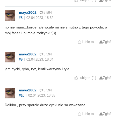
Lubię to
1
Zgłoś
maya2002
5 594
#8
02.04.2023, 18:32
no nie mam...kurde, ale wcale mi nie smutno z tego powodu, a
moj facet lubi moje rodzynki :)))
Lubię to
Zgłoś
maya2002
5 594
#9
02.04.2023, 18:34
jem cycki, ryba, ryz, lentil warzywa i tyle
Lubię to
1
Zgłoś
maya2002
5 594
#10
02.04.2023, 18:35
Delirku , przy sporcie duze cycki nie sa wskazane
Lubię to
Zgłoś