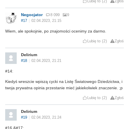
Lubię to
2
Zgłoś
Negocjator
8 099
9
#17
02.04.2023, 21:15
Wiem, ale spokojnie, po znajomości ocenimy za darmo.
Lubię to
2
Zgłoś
Delirium
#18
02.04.2023, 21:21
#14:
Kiedyś wreszcie wpiszą cycki na Listę Światowego Dziedzictwa, i
twoja prywatna opinia przestanie mieć jakiekolwiek znaczenie. ;p
Lubię to
2
Zgłoś
Delirium
#19
02.04.2023, 21:24
#16 &#17: