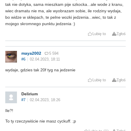
tak nie dotyka, sama mieszkam pije szkocka...ale wode z kranu,
wiec dramatu nie ma, ale wyobrazam sobie, ile rodziny wydaja,
bo widze w sklepach, te pelne wozki jedzenia...wiec, to tak z
mojego skromnego punktu jedzenia :)
Lubię to
Zgłoś
maya2002
5 594
#6
02.04.2023, 18:11
wydaje, gdzies tak 20f tyg na jedzenie
Lubię to
Zgłoś
Delirium
#7
02.04.2023, 18:26
Ile?!
To ty rzeczywiście nie masz cyckuff. ;p