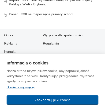
4
Polską a Wielką Brytanią
5
Ponad £330 na rozpoczęcie primary school
O nas
Wytyczne dla społeczności
Reklama
Regulamin
Kontakt
Informacja o cookies
Information in English:
Nasza strona używa plików cookie, aby poprawić jakość
About
Contact
korzystania z serwisu. Kontynuując przeglądanie, wyrażasz
Advertise
zgodę na używanie cookies.
Dowiedz się więcej
© 2004-2026 Emito.net
Zaakceptuj pliki cookie