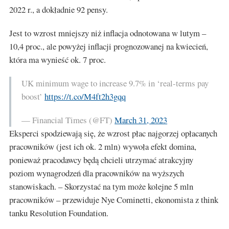
2022 r., a dokładnie 92 pensy.
Jest to wzrost mniejszy niż inflacja odnotowana w lutym –
10,4 proc., ale powyżej inflacji prognozowanej na kwiecień,
która ma wynieść ok. 7 proc.
UK minimum wage to increase 9.7% in ‘real-terms pay
boost’
https://t.co/M4ft2h3gqq
— Financial Times (@FT)
March 31, 2023
Eksperci spodziewają się, że wzrost płac najgorzej opłacanych
pracowników (jest ich ok. 2 mln) wywoła efekt domina,
ponieważ pracodawcy będą chcieli utrzymać atrakcyjny
poziom wynagrodzeń dla pracowników na wyższych
stanowiskach. – Skorzystać na tym może kolejne 5 mln
pracowników – przewiduje Nye Cominetti, ekonomista z think
tanku Resolution Foundation.