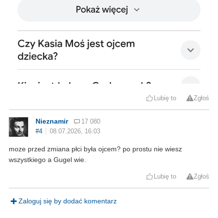
Lubię to
Zgłoś
Nieznamir
17 080
#4
08.07.2026, 16:03
moze przed zmiana płci była ojcem? po prostu nie wiesz
wszystkiego a Gugel wie.
Lubię to
Zgłoś
Zaloguj się by dodać komentarz