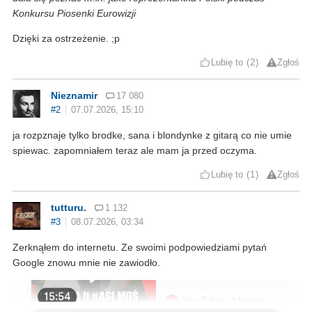
Konkursu Piosenki Eurowizji
Dzięki za ostrzeżenie. ;p
Lubię to
2
Zgłoś
Nieznamir
17 080
#2
07.07.2026, 15:10
ja rozpznaje tylko brodke, sana i blondynke z gitarą co nie umie
spiewac. zapomniałem teraz ale mam ja przed oczyma.
Lubię to
1
Zgłoś
tutturu.
1 132
#3
08.07.2026, 03:34
Zerknąłem do internetu. Ze swoimi podpowiedziami pytań
Google znowu mnie nie zawiodło.