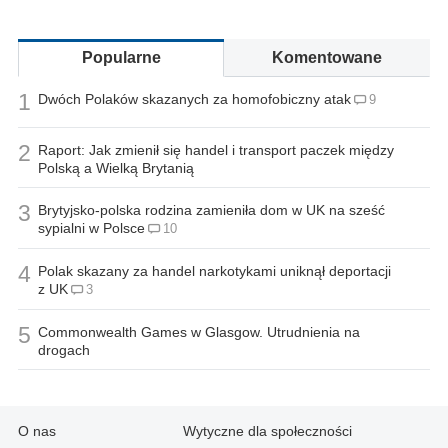
Popularne
Komentowane
1
Dwóch Polaków skazanych za homofobiczny atak
9
2
Raport: Jak zmienił się handel i transport paczek między
Polską a Wielką Brytanią
3
Brytyjsko-polska rodzina zamieniła dom w UK na sześć
sypialni w Polsce
10
4
Polak skazany za handel narkotykami uniknął deportacji
z UK
3
5
Commonwealth Games w Glasgow. Utrudnienia na
drogach
O nas
Wytyczne dla społeczności