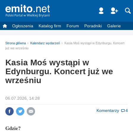
Ogłoszenia
Katalog firm
Forum
Poradniki
Galerie
Strona główna
Kalendarz wydarzeń
Kasia Moś wystąpi w Edynburgu. Koncert
już we wrześniu
Kasia Moś wystąpi w
Edynburgu. Koncert już we
wrześniu
06.07.2026, 14:28
Komentarzy
4
Gdzie?