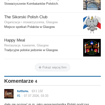
Stowarzyszenie Kombatantów Polskich.
The Sikorski Polish Club
Organizacje i stowarzyszenia, Glasgow
Miejsce spotkań Polaków w Glasgow.
Happy Meal
Restauracje, kawiarnie, Glasgow
Tradycyjne polskie jedzenie w Glasgow.
Pokaż więcej firm
Komentarze
4
tutturu.
1 132
#1
07.07.2026, 03:33
dała się poznać m.in. jako reprezentantka Polski podczas