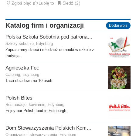
Zgłoś błąd
Lubię to
Śledź
2
Katalog firm i organizacji
Dodaj wpis
Polska Szkoła Sobotnia pod patronatem SPK w Edynburgu - Filia Gilmerton
Szkoły sobotnie, Edynburg
Zapraszamy dzieci i młodzież do nauki w szkole z
tradycją.
Agnieszka Fec
Catering, Edynburg
Taca obiadowa na 10 osób
Polish Bites
Restauracje, kawiarnie, Edynburg
Enjoy our Polish food in Edinburgh.
Dom Stowarzyszenia Polskich Kombatantów (SPK) w Edynburgu
Organizacje i stowarzyszenia, Edynburg