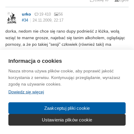
urko
19 410
56
#34
24.11.2009, 22:17
dorka, nedom nie chce się rano dupy podnieść z łóżka, wolą
wziąć te marne grosze, najebać się tanim alkoholem, oglądając
pornosy, a że po takiej "sesji" człowiek (również taki) ma
poczucie pustki, to musi na kimś się dowartościować... i
wyskakuje z pretensjami do tych, którym się chciało i mają -
Informacja o cookies
proste (patrz Jan Kręcichwast)
Nasza strona używa plików cookie, aby poprawić jakość
Lubię to
1
Zgłoś
korzystania z serwisu. Kontynuując przeglądanie, wyrażasz
zgodę na używanie cookies.
DzieckoWeMgle
Dowiedz się więcej
#35
24.11.2009, 22:26
Eee tam ci co siedza na socjalach odkladaja pieniazki na kupke i
Zaakceptuj pliki cookie
koncza kursy w collegach lub indywidualnie na wozki widlowe
wsrod nich samalarze tapeciarze krawcy.
Ustawienia plików cookie
Jest super jest super, wiec o co ci chodzi, jest super jest super
wiec o co ci chodzi, wiec o co ci chodzi jest super jest super...