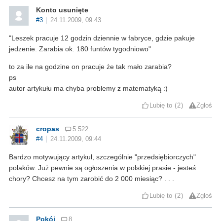
Konto usunięte
#3
24.11.2009, 09:43
"Leszek pracuje 12 godzin dziennie w fabryce, gdzie pakuje
jedzenie. Zarabia ok. 180 funtów tygodniowo"
to za ile na godzine on pracuje że tak mało zarabia?
ps
autor artykułu ma chyba problemy z matematyką :)
Lubię to
2
Zgłoś
cropas
5 522
#4
24.11.2009, 09:44
Bardzo motywujący artykuł, szczególnie "przedsiębiorczych"
polaków. Już pewnie są ogłoszenia w polskiej prasie - jesteś
chory? Chcesz na tym zarobić do 2 000 miesiąc? . . .
Lubię to
2
Zgłoś
Pokój
8