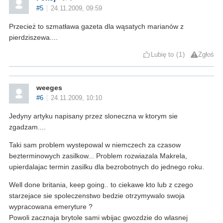
#5
24.11.2009, 09:59
Przecież to szmatława gazeta dla wąsatych marianów z
pierdziszewa....
Lubię to
1
Zgłoś
weeges
#6
24.11.2009, 10:10
Jedyny artyku napisany przez sloneczna w ktorym sie
zgadzam....
Taki sam problem wystepowal w niemczech za czasow
bezterminowych zasilkow... Problem rozwiazala Makrela,
upierdalajac termin zasilku dla bezrobotnych do jednego roku.
Well done britania, keep going.. to ciekawe kto lub z czego
starzejace sie spoleczenstwo bedzie otrzymywalo swoja
wypracowana emeryture ?
Powoli zacznaja brytole sami wbijac gwozdzie do wlasnej