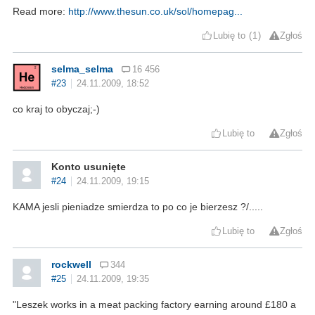
Read more:
http://www.thesun.co.uk/sol/homepag...
Lubię to
1
Zgłoś
selma_selma
16 456
#23
24.11.2009, 18:52
co kraj to obyczaj;-)
Lubię to
Zgłoś
Konto usunięte
#24
24.11.2009, 19:15
KAMA jesli pieniadze smierdza to po co je bierzesz ?/.....
Lubię to
Zgłoś
rockwell
344
#25
24.11.2009, 19:35
"Leszek works in a meat packing factory earning around £180 a