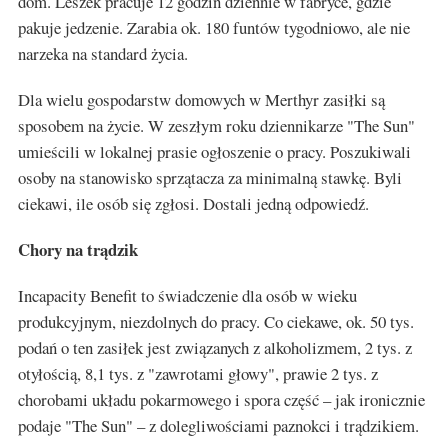
dom. Leszek pracuje 12 godzin dziennie w fabryce, gdzie
pakuje jedzenie. Zarabia ok. 180 funtów tygodniowo, ale nie
narzeka na standard życia.
Dla wielu gospodarstw domowych w Merthyr zasiłki są
sposobem na życie. W zeszłym roku dziennikarze "The Sun"
umieścili w lokalnej prasie ogłoszenie o pracy. Poszukiwali
osoby na stanowisko sprzątacza za minimalną stawkę. Byli
ciekawi, ile osób się zgłosi. Dostali jedną odpowiedź.
Chory na trądzik
Incapacity Benefit to świadczenie dla osób w wieku
produkcyjnym, niezdolnych do pracy. Co ciekawe, ok. 50 tys.
podań o ten zasiłek jest związanych z alkoholizmem, 2 tys. z
otyłością, 8,1 tys. z "zawrotami głowy", prawie 2 tys. z
chorobami układu pokarmowego i spora część – jak ironicznie
podaje "The Sun" – z dolegliwościami paznokci i trądzikiem.