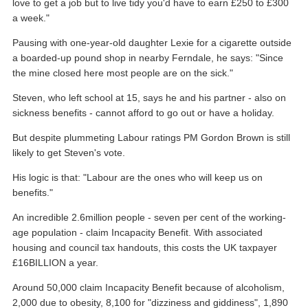
love to get a job but to live tidy you'd have to earn £250 to £300
a week."
Pausing with one-year-old daughter Lexie for a cigarette outside
a boarded-up pound shop in nearby Ferndale, he says: "Since
the mine closed here most people are on the sick."
Steven, who left school at 15, says he and his partner - also on
sickness benefits - cannot afford to go out or have a holiday.
But despite plummeting Labour ratings PM Gordon Brown is still
likely to get Steven's vote.
His logic is that: "Labour are the ones who will keep us on
benefits."
An incredible 2.6million people - seven per cent of the working-
age population - claim Incapacity Benefit. With associated
housing and council tax handouts, this costs the UK taxpayer
£16BILLION a year.
Around 50,000 claim Incapacity Benefit because of alcoholism,
2,000 due to obesity, 8,100 for "dizziness and giddiness", 1,890