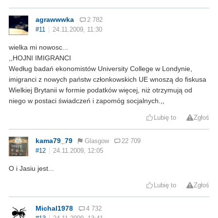
agrawwwka
2 782
#11
24.11.2009, 11:30
wielka mi nowosc...
,,HOJNI IMIGRANCI
Według badań ekonomistów University College w Londynie,
imigranci z nowych państw członkowskich UE wnoszą do fiskusa
Wielkiej Brytanii w formie podatków więcej, niż otrzymują od
niego w postaci świadczeń i zapomóg socjalnych.,,
Lubię to
Zgłoś
kama79_79
Glasgow
22 709
#12
24.11.2009, 12:05
O i Jasiu jest...
Lubię to
Zgłoś
Michal1978
4 732