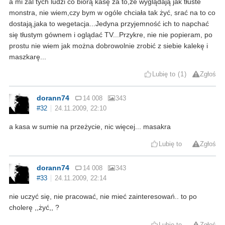
a mi żal tych ludzi co biorą kasę za to,że wyglądają jak tłuste
monstra, nie wiem,czy bym w ogóle chciała tak żyć, srać na to co
dostają,jaka to wegetacja...Jedyna przyjemność ich to napchać
się tłustym gównem i oglądać TV...Przykre, nie nie popieram, po
prostu nie wiem jak można dobrowolnie zrobić z siebie kalekę i
maszkarę...
Lubię to
1
Zgłoś
dorann74
14 008
343
#32
24.11.2009, 22:10
a kasa w sumie na przeżycie, nic więcej... masakra
Lubię to
Zgłoś
dorann74
14 008
343
#33
24.11.2009, 22:14
nie uczyć się, nie pracować, nie mieć zainteresowań.. to po
cholerę ,,żyć,, ?
Lubię to
Zgłoś