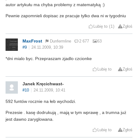
autor artykułu ma chyba problemy z matematyką :)
Pewnie zapomnieli dopisac ze pracuje tylko dwa ni w tygodniu
Lubię to
1
Zgłoś
MaxFrost
Dunfermline
2 677
63
#9
24.11.2009, 10:39
*dni mialo byc. Przepraszam zjadlo czcionke
Lubię to
Zgłoś
Janek Kręcichwast-
#10
24.11.2009, 10:41
592 funtów rocznie na łeb wychodzi.
Prezesie . kasę dodrukują , mają w tym wprawę , a trumna już
jest dawno zaryglowana.
Lubię to
Zgłoś