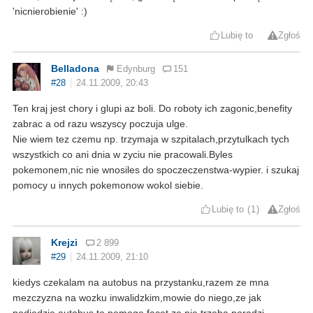
'nicnierobienie' :)
Lubię to
Zgłoś
Belladona
Edynburg
151
#28
24.11.2009, 20:43
Ten kraj jest chory i glupi az boli. Do roboty ich zagonic,benefity
zabrac a od razu wszyscy poczuja ulge.
Nie wiem tez czemu np. trzymaja w szpitalach,przytulkach tych
wszystkich co ani dnia w zyciu nie pracowali.Byles
pokemonem,nic nie wnosiles do spoczeczenstwa-wypier. i szukaj
pomocy u innych pokemonow wokol siebie.
Lubię to
1
Zgłoś
Krejzi
2 899
#29
24.11.2009, 21:10
kiedys czekalam na autobus na przystanku,razem ze mna
mezczyzna na wozku inwalidzkim,mowie do niego,ze jak
podjedzie autobus to pomoge,facet,ze nie trzeba,poradzi