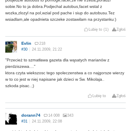
sobie.No to ja dobra.Podjechal autobus,facet wstal z
wozka,zlozyl na pol,wzial pod pache i siup do autobusu.Tez
wsiadlam,ale opadnieta szczeke zostawilam na przystanku:)
Lubię to
1
Zgłoś
Evlin
218
#30
24.11.2009, 21:22
"Przecież to szmatława gazeta dla wąsatych marianów z
pierdziszewa...."
ktora czyta wiekszosc tego spoleczenstwa a co najgorsze wierzy
w to co jest w niej napisane jak dzieci w Sw. Mikolaja..
szkoda pisac..;)
Lubię to
Zgłoś
dorann74
14 008
343
#31
24.11.2009, 22:08