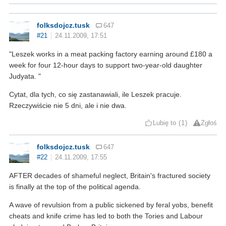
folksdojcz.tusk
647
#21
24.11.2009, 17:51
"Leszek works in a meat packing factory earning around £180 a
week for four 12-hour days to support two-year-old daughter
Judyata. "
Cytat, dla tych, co się zastanawiali, ile Leszek pracuje.
Rzeczywiście nie 5 dni, ale i nie dwa.
Lubię to
1
Zgłoś
folksdojcz.tusk
647
#22
24.11.2009, 17:55
AFTER decades of shameful neglect, Britain's fractured society
is finally at the top of the political agenda.
A wave of revulsion from a public sickened by feral yobs, benefit
cheats and knife crime has led to both the Tories and Labour