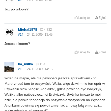
#13
24.11.2009, 13:41
Juz po urlopie?
Lubię to
Zgłoś
Michal1978
4 732
#14
24.11.2009, 13:45
Jestes z kotem?
Lubię to
Zgłoś
ka_milka
119
#15
24.11.2009, 14:15
widać na mapie, ale dla pewności jeszcze sprawdziłam - to
Marthyr coś tam to oczywiście Walia, więc dziwi mnie ten upór w
używaniu słów "Anglik, Angielka", gdzie powinno być Walijczyk,
Walijka albo najbezpieczniej Brytyjczyk, Brytyjka (może to mój
bzik, ale polska tendencja do nazywania wszystkich na Wyspach
Anglikami powinna się powoli zmieniać z nową falą emigracji...
moim zdaniem of course ;P)