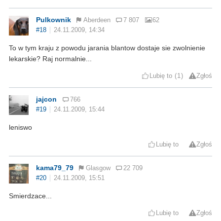
Pulkownik
Aberdeen
7 807
62
#18
24.11.2009, 14:34
To w tym kraju z powodu jarania blantow dostaje sie zwolnienie
lekarskie? Raj normalnie...
Lubię to
1
Zgłoś
jajcon
766
#19
24.11.2009, 15:44
leniswo
Lubię to
Zgłoś
kama79_79
Glasgow
22 709
#20
24.11.2009, 15:51
Smierdzace...
Lubię to
Zgłoś