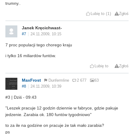
trumny..
Lubię to
1
Zgłoś
Janek Kręcichwast-
#7
24.11.2009, 10:15
7 proc populacji tego chorego kraju
i tylko 16 miliardów funtów.
Lubię to
Zgłoś
MaxFrost
Dunfermline
2 677
63
#8
24.11.2009, 10:39
#3 | Dziś - 09:43
"Leszek pracuje 12 godzin dziennie w fabryce, gdzie pakuje
jedzenie. Zarabia ok. 180 funtów tygodniowo"
to za ile na godzine on pracuje że tak mało zarabia?
ps