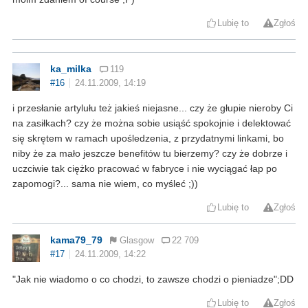
Lubię to
Zgłoś
ka_milka
119
#16
24.11.2009, 14:19
i przesłanie artylułu też jakieś niejasne... czy że głupie nieroby Ci
na zasiłkach? czy że można sobie usiąść spokojnie i delektować
się skrętem w ramach upośledzenia, z przydatnymi linkami, bo
niby że za mało jeszcze benefitów tu bierzemy? czy że dobrze i
uczciwie tak ciężko pracować w fabryce i nie wyciągać łap po
zapomogi?... sama nie wiem, co myśleć ;))
Lubię to
Zgłoś
kama79_79
Glasgow
22 709
#17
24.11.2009, 14:22
"Jak nie wiadomo o co chodzi, to zawsze chodzi o pieniadze";DD
Lubię to
Zgłoś