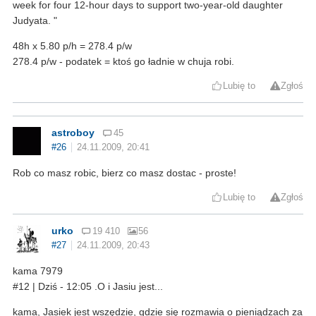
week for four 12-hour days to support two-year-old daughter
Judyata. "
48h x 5.80 p/h = 278.4 p/w
278.4 p/w - podatek = ktoś go ładnie w chuja robi.
Lubię to
Zgłoś
astroboy
45
#26
24.11.2009, 20:41
Rob co masz robic, bierz co masz dostac - proste!
Lubię to
Zgłoś
urko
19 410
56
#27
24.11.2009, 20:43
kama 7979
#12 | Dziś - 12:05 .O i Jasiu jest...
kama, Jasiek jest wszędzie, gdzie się rozmawia o pieniądzach za