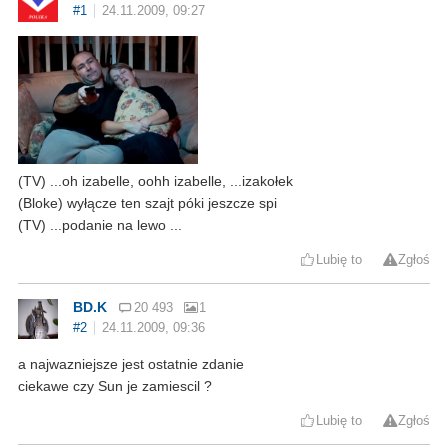
#1
24.11.2009, 09:27
(TV) ...oh izabelle, oohh izabelle, ...izakołek
(Bloke) wyłącze ten szajt póki jeszcze spi
(TV) ...podanie na lewo ...
Lubię to
Zgłoś
BD.K
20 493
1
#2
24.11.2009, 09:36
a najwazniejsze jest ostatnie zdanie
ciekawe czy Sun je zamiescil ?
Lubię to
Zgłoś