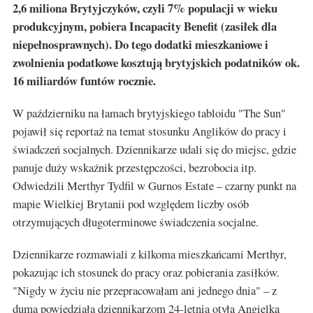
2,6 miliona Brytyjczyków, czyli 7% populacji w wieku
produkcyjnym, pobiera Incapacity Benefit (zasiłek dla
niepełnosprawnych). Do tego dodatki mieszkaniowe i
zwolnienia podatkowe kosztują brytyjskich podatników ok.
16 miliardów funtów rocznie.
W październiku na łamach brytyjskiego tabloidu "The Sun"
pojawił się reportaż na temat stosunku Anglików do pracy i
świadczeń socjalnych. Dziennikarze udali się do miejsc, gdzie
panuje duży wskaźnik przestępczości, bezrobocia itp.
Odwiedzili Merthyr Tydfil w Gurnos Estate – czarny punkt na
mapie Wielkiej Brytanii pod względem liczby osób
otrzymujących długoterminowe świadczenia socjalne.
Dziennikarze rozmawiali z kilkoma mieszkańcami Merthyr,
pokazując ich stosunek do pracy oraz pobierania zasiłków.
"Nigdy w życiu nie przepracowałam ani jednego dnia" – z
dumą powiedziała dziennikarzom 24-letnia otyła Angielka