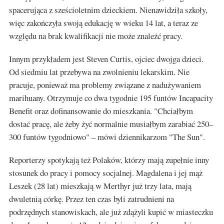
spacerująca z sześcioletnim dzieckiem. Nienawidziła szkoły,
więc zakończyła swoją edukację w wieku 14 lat, a teraz ze
względu na brak kwalifikacji nie może znaleźć pracy.
Innym przykładem jest Steven Curtis, ojciec dwojga dzieci.
Od siedmiu lat przebywa na zwolnieniu lekarskim. Nie
pracuje, ponieważ ma problemy związane z nadużywaniem
marihuany. Otrzymuje co dwa tygodnie 195 funtów Incapacity
Benefit oraz dofinansowanie do mieszkania. "Chciałbym
dostać pracę, ale żeby żyć normalnie musiałbym zarabiać 250–
300 funtów tygodniowo" – mówi dziennikarzom "The Sun".
Reporterzy spotykają też Polaków, którzy mają zupełnie inny
stosunek do pracy i pomocy socjalnej. Magdalena i jej mąż
Leszek (28 lat) mieszkają w Merthyr już trzy lata, mają
dwuletnią córkę. Przez ten czas byli zatrudnieni na
podrzędnych stanowiskach, ale już zdążyli kupić w miasteczku