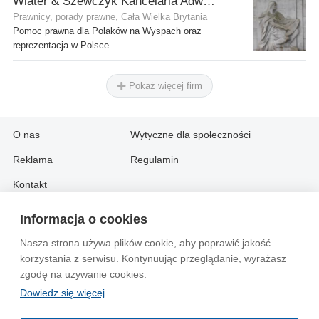
Wiater & Szewczyk Kancelaria Adwokacka
Prawnicy, porady prawne, Cała Wielka Brytania
Pomoc prawna dla Polaków na Wyspach oraz
reprezentacja w Polsce.
Pokaż więcej firm
O nas
Wytyczne dla społeczności
Reklama
Regulamin
Kontakt
Informacja o cookies
Information in English:
Nasza strona używa plików cookie, aby poprawić jakość
About
Contact
korzystania z serwisu. Kontynuując przeglądanie, wyrażasz
Advertise
zgodę na używanie cookies.
Dowiedz się więcej
© 2004-2026 Emito.net