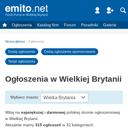
Ogłoszenia
Katalog firm
Forum
Poradniki
Galerie
Strona główna
Ogłoszenia
Dodaj ogłoszenie
Dodaj ogłoszenie sponsorowane
Twoje ogłoszenia
Ogłoszenia w Wielkiej Brytanii
Wybierz miasto
:
Wielka Brytania
Witaj na
największej
i
darmowej
polskiej stronie ogłoszeniowej
w Wielkiej Brytanii.
Aktualnie mamy
315 ogłoszeń
w 32 kategoriach.