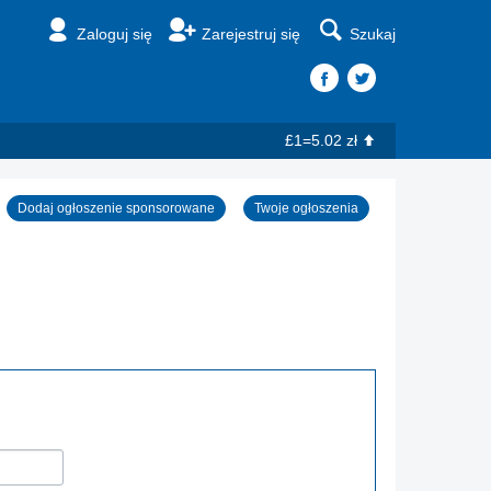
Zaloguj się
Zarejestruj się
Szukaj
£1=5.02 zł
Dodaj ogłoszenie sponsorowane
Twoje ogłoszenia