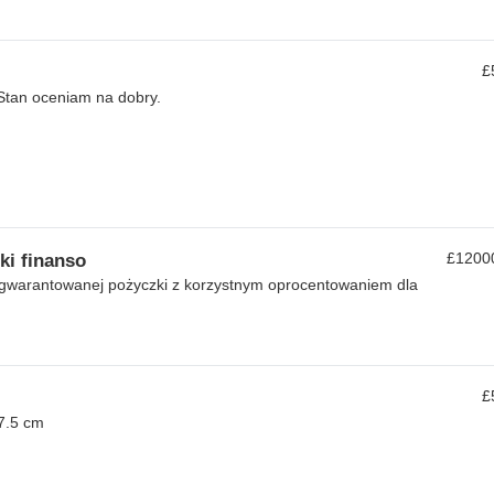
£
 Stan oceniam na dobry.
£1200
i finanso
 gwarantowanej pożyczki z korzystnym oprocentowaniem dla
£
7.5 cm