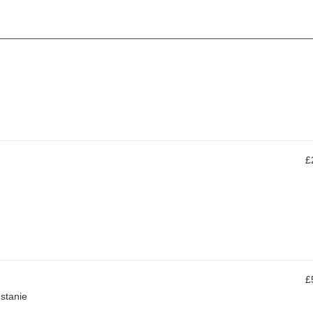
£
£
stanie