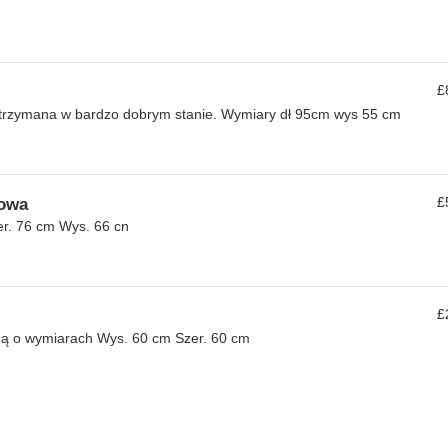
£
utrzymana w bardzo dobrym stanie. Wymiary dł 95cm wys 55 cm
£
kowa
er. 76 cm Wys. 66 cn
£
ą o wymiarach Wys. 60 cm Szer. 60 cm