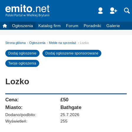
Ogłoszenia
Katalog firm
Forum
Poradniki
Galerie
Strona główna
Ogłoszenia
Meble na sprzedaż
Lozko
Dodaj ogłoszenie
Dodaj ogłoszenie sponsorowane
Twoje ogłoszenia
Lozko
Cena:
£50
Miasto:
Bathgate
Dodano/podbito:
25.7.2026
Wyświetleń:
255