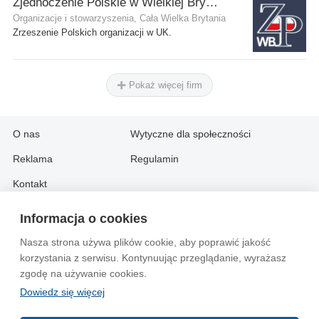
Zjednoczenie Polskie w Wielkiej Brytanii
Organizacje i stowarzyszenia, Cała Wielka Brytania
Zrzeszenie Polskich organizacji w UK.
Pokaż więcej firm
O nas
Wytyczne dla społeczności
Reklama
Regulamin
Kontakt
Informacja o cookies
Information in English:
Nasza strona używa plików cookie, aby poprawić jakość
About
Contact
korzystania z serwisu. Kontynuując przeglądanie, wyrażasz
Advertise
zgodę na używanie cookies.
Dowiedz się więcej
© 2004-2026 Emito.net