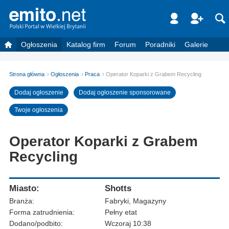
Ogłoszenia
Katalog firm
Forum
Poradniki
Galerie
Strona główna
Ogłoszenia
Praca
Operator Koparki z Grabem Recycling
Dodaj ogłoszenie
Dodaj ogłoszenie sponsorowane
Twoje ogłoszenia
Operator Koparki z Grabem
Recycling
Miasto:
Shotts
Branża:
Fabryki, Magazyny
Forma zatrudnienia:
Pełny etat
Dodano/podbito:
Wczoraj 10:38