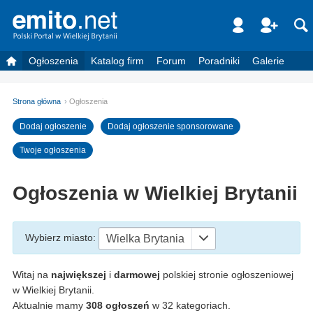
Ogłoszenia
Katalog firm
Forum
Poradniki
Galerie
Strona główna
Ogłoszenia
Dodaj ogłoszenie
Dodaj ogłoszenie sponsorowane
Twoje ogłoszenia
Ogłoszenia w Wielkiej Brytanii
Wybierz miasto
:
Wielka Brytania
Witaj na
największej
i
darmowej
polskiej stronie ogłoszeniowej
w Wielkiej Brytanii.
Aktualnie mamy
308 ogłoszeń
w 32 kategoriach.