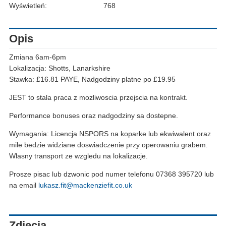
Wyświetleń:
768
Opis
Zmiana 6am-6pm
Lokalizacja: Shotts, Lanarkshire
Stawka: £16.81 PAYE, Nadgodziny platne po £19.95
JEST to stala praca z mozliwoscia przejscia na kontrakt.
Performance bonuses oraz nadgodziny sa dostepne.
Wymagania: Licencja NSPORS na koparke lub ekwiwalent oraz
mile bedzie widziane doswiadczenie przy operowaniu grabem.
Wlasny transport ze wzgledu na lokalizacje.
Prosze pisac lub dzwonic pod numer telefonu 07368 395720 lub
na email
lukasz.fit@mackenziefit.co.uk
Zdjęcia