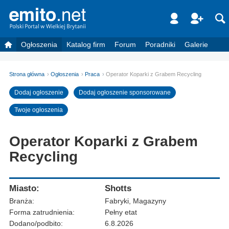
Ogłoszenia
Katalog firm
Forum
Poradniki
Galerie
Strona główna
Ogłoszenia
Praca
Operator Koparki z Grabem Recycling
Dodaj ogłoszenie
Dodaj ogłoszenie sponsorowane
Twoje ogłoszenia
Operator Koparki z Grabem
Recycling
Miasto:
Shotts
Branża:
Fabryki, Magazyny
Forma zatrudnienia:
Pełny etat
Dodano/podbito:
6.8.2026