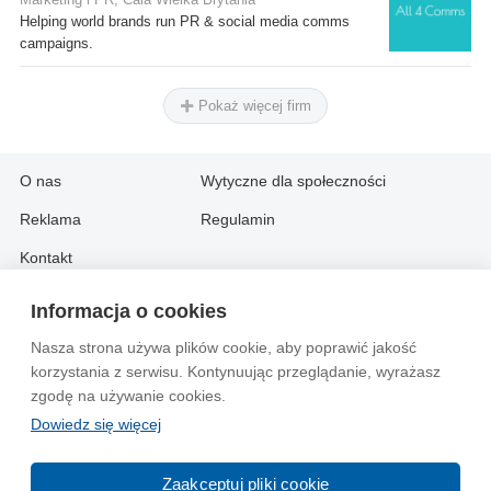
Helping world brands run PR & social media comms
campaigns.
Pokaż więcej firm
O nas
Wytyczne dla społeczności
Reklama
Regulamin
Kontakt
Informacja o cookies
Information in English:
Nasza strona używa plików cookie, aby poprawić jakość
About
Contact
korzystania z serwisu. Kontynuując przeglądanie, wyrażasz
Advertise
zgodę na używanie cookies.
Dowiedz się więcej
© 2004-2026 Emito.net
Zaakceptuj pliki cookie