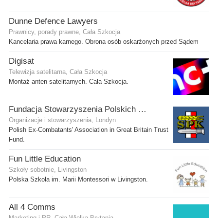
Dunne Defence Lawyers
Prawnicy, porady prawne, Cała Szkocja
Kancelaria prawa karnego. Obrona osób oskarżonych przed Sądem
Digisat
Telewizja satelitarna, Cała Szkocja
Montaż anten satelitarnych. Cała Szkocja.
Fundacja Stowarzyszenia Polskich Kombatantów w Wielkiej Brytanii
Organizacje i stowarzyszenia, Londyn
Polish Ex-Combatants' Association in Great Britain Trust
Fund.
Fun Little Education
Szkoły sobotnie, Livingston
Polska Szkoła im. Marii Montessori w Livingston.
All 4 Comms
Marketing i PR, Cała Wielka Brytania