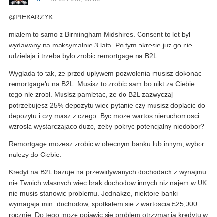
@PIEKARZYK
mialem to samo z Birmingham Midshires. Consent to let byl
wydawany na maksymalnie 3 lata. Po tym okresie juz go nie
udzielaja i trzeba bylo zrobic remortgage na B2L.
Wyglada to tak, ze przed uplywem pozwolenia musisz dokonac
remortgage'u na B2L. Musisz to zrobic sam bo nikt za Ciebie
tego nie zrobi. Musisz pamietac, ze do B2L zazwyczaj
potrzebujesz 25% depozytu wiec pytanie czy musisz doplacic do
depozytu i czy masz z czego. Byc moze wartos nieruchomosci
wzrosla wystarczajaco duzo, zeby pokryc potencjalny niedobor?
Remortgage mozesz zrobic w obecnym banku lub innym, wybor
nalezy do Ciebie.
Kredyt na B2L bazuje na przewidywanych dochodach z wynajmu
nie Twoich wlasnych wiec brak dochodow innych niz najem w UK
nie musis stanowic problemu. Jednakze, niektore banki
wymagaja min. dochodow, spotkalem sie z wartoscia £25,000
rocznie. Do tego moze pojawic sie problem otrzymania kredytu w