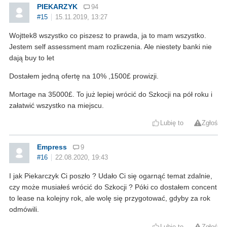
PIEKARZYK
94
#15
15.11.2019, 13:27
Wojttek8 wszystko co piszesz to prawda, ja to mam wszystko.
Jestem self assessment mam rozliczenia. Ale niestety banki nie
dają buy to let
Dostałem jedną ofertę na 10% ,1500£ prowizji.
Mortage na 35000£. To już lepiej wrócić do Szkocji na pół roku i
załatwić wszystko na miejscu.
Lubię to
Zgłoś
Empress
9
#16
22.08.2020, 19:43
I jak Piekarczyk Ci poszło ? Udało Ci się ogarnąć temat zdalnie,
czy może musiałeś wrócić do Szkocji ? Póki co dostałem concent
to lease na kolejny rok, ale wolę się przygotować, gdyby za rok
odmówili.
Lubię to
Zgłoś