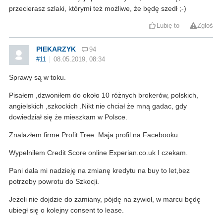
przecierasz szlaki, którymi też możliwe, że będę szedł ;-)
Lubię to
Zgłoś
PIEKARZYK
94
#11
08.05.2019, 08:34
Sprawy są w toku.
Pisałem ,dzwoniłem do około 10 różnych brokerów, polskich,
angielskich ,szkockich .Nikt nie chciał że mną gadac, gdy
dowiedział się że mieszkam w Polsce.
Znalazłem firme Profit Tree. Maja profil na Facebooku.
Wypełnilem Credit Score online Experian.co.uk I czekam.
Pani dała mi nadzieję na zmianę kredytu na buy to let,bez
potrzeby powrotu do Szkocji.
Jeżeli nie dojdzie do zamiany, pójdę na żywioł, w marcu będę
ubiegł się o kolejny consent to lease.