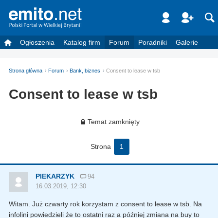
Ogłoszenia
Katalog firm
Forum
Poradniki
Galerie
Strona główna
Forum
Bank, biznes
Consent to lease w tsb
Consent to lease w tsb
Temat zamknięty
Strona
1
PIEKARZYK
94
16.03.2019, 12:30
Witam. Już czwarty rok korzystam z consent to lease w tsb. Na
infolini powiedzieli że to ostatni raz a później zmiana na buy to