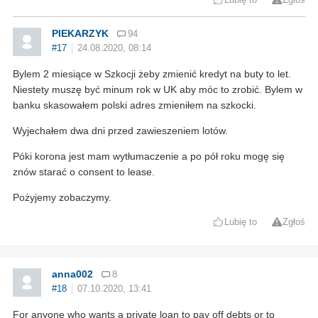
PIEKARZYK
94
#17
24.08.2020, 08:14
Bylem 2 miesiące w Szkocji żeby zmienić kredyt na buty to let.
Niestety muszę być minum rok w UK aby móc to zrobić. Bylem w
banku skasowałem polski adres zmieniłem na szkocki.
Wyjechałem dwa dni przed zawieszeniem lotów.
Póki korona jest mam wytłumaczenie a po pół roku mogę się
znów starać o consent to lease.
Pożyjemy zobaczymy.
Lubię to
Zgłoś
anna002
8
#18
07.10.2020, 13:41
For anyone who wants a private loan to pay off debts or to