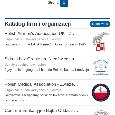
Strona
1
Katalog firm i organizacji
Dodaj wpis
Polish Airmen's Association UK - Związek Lotników Polskich WB
Organizacje i stowarzyszenia, Londyn
Successor of the PAFA formed in Great Britain in 1945.
Szkoła bez Granic im. Niedźwiedzia Wojtka
Szkoły sobotnie, Livingston
Język polski, geografa i historia Polski, kultura i tradycja.
Polish Medical Association - Zwiazek Lekarzy Polskich w Wielkiej Brytanii
Organizacje i stowarzyszenia, Londyn
Serdeczne zachęcamy polskich lekarzy, stomatologów i
farmaceutów.
Centrum Edukacyjne Bajka Oddział w Dundee