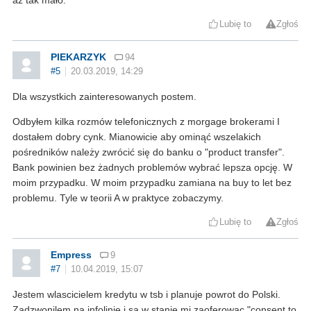
Lubię to
Zgłoś
PIEKARZYK
94
#5
20.03.2019, 14:29
Dla wszystkich zainteresowanych postem.
Odbyłem kilka rozmów telefonicznych z morgage brokerami I
dostałem dobry cynk. Mianowicie aby ominąć wszelakich
pośredników należy zwrócić się do banku o "product transfer".
Bank powinien bez żadnych problemów wybrać lepsza opcję. W
moim przypadku. W moim przypadku zamiana na buy to let bez
problemu. Tyle w teorii A w praktyce zobaczymy.
Lubię to
Zgłoś
Empress
9
#7
10.04.2019, 15:07
Jestem wlascicielem kredytu w tsb i planuje powrot do Polski.
Zadzwonilem na infolinie i sa w stanie mi zaoferowac "consent to