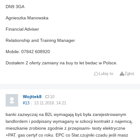
DN9 3GA
Agnieszka Manowska
Financial Adviser
Relationship and Training Manager
Mobile: 07842 608920
Dostałem 2 oferty zamiany na buy to let bedac w Polsce.
Lubię to
Zgłoś
Wojttek8
10
#13
13.11.2019, 14:21
banki zazwyczaj na B2L wymagają byś była zarejestrowanym
landlordem i podpisany wymagany w szkocji kontrakt z najemcą,
mieszkanie zrobione zgodnie z przepisami- testy elektryczne
+PAT. gas certyf co roku. EPC co 5lat.czujniki czadu jeśli masz