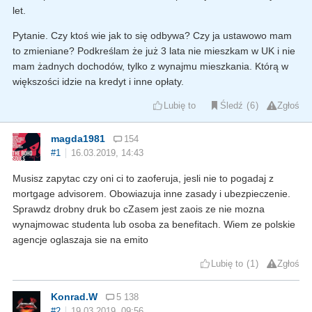
let.
Pytanie. Czy ktoś wie jak to się odbywa? Czy ja ustawowo mam
to zmieniane? Podkreślam że już 3 lata nie mieszkam w UK i nie
mam żadnych dochodów, tylko z wynajmu mieszkania. Którą w
większości idzie na kredyt i inne opłaty.
Lubię to
Śledź
6
Zgłoś
magda1981
154
#1
16.03.2019, 14:43
Musisz zapytac czy oni ci to zaoferuja, jesli nie to pogadaj z
mortgage advisorem. Obowiazuja inne zasady i ubezpieczenie.
Sprawdz drobny druk bo cZasem jest zaois ze nie mozna
wynajmowac studenta lub osoba za benefitach. Wiem ze polskie
agencje oglaszaja sie na emito
Lubię to
1
Zgłoś
Konrad.W
5 138
#2
19.03.2019, 09:56