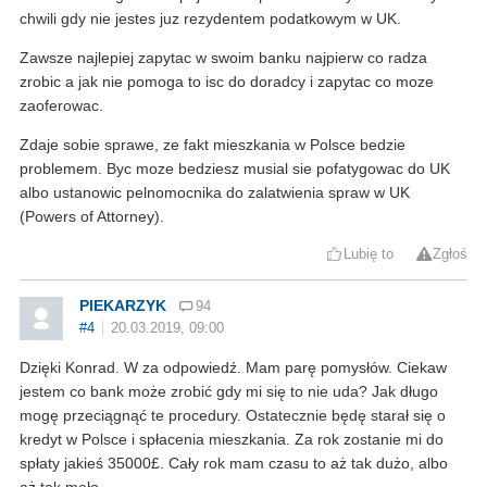
chwili gdy nie jestes juz rezydentem podatkowym w UK.
Zawsze najlepiej zapytac w swoim banku najpierw co radza
zrobic a jak nie pomoga to isc do doradcy i zapytac co moze
zaoferowac.
Zdaje sobie sprawe, ze fakt mieszkania w Polsce bedzie
problemem. Byc moze bedziesz musial sie pofatygowac do UK
albo ustanowic pelnomocnika do zalatwienia spraw w UK
(Powers of Attorney).
Lubię to
Zgłoś
PIEKARZYK
94
#4
20.03.2019, 09:00
Dzięki Konrad. W za odpowiedź. Mam parę pomysłów. Ciekaw
jestem co bank może zrobić gdy mi się to nie uda? Jak długo
mogę przeciągnąć te procedury. Ostatecznie będę starał się o
kredyt w Polsce i spłacenia mieszkania. Za rok zostanie mi do
spłaty jakieś 35000£. Cały rok mam czasu to aż tak dużo, albo
aż tak mało.