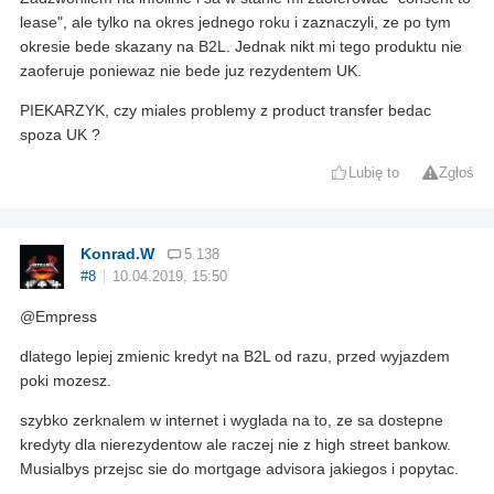
lease", ale tylko na okres jednego roku i zaznaczyli, ze po tym
okresie bede skazany na B2L. Jednak nikt mi tego produktu nie
zaoferuje poniewaz nie bede juz rezydentem UK.
PIEKARZYK, czy miales problemy z product transfer bedac
spoza UK ?
Lubię to
Zgłoś
Konrad.W
5 138
#8
10.04.2019, 15:50
@Empress
dlatego lepiej zmienic kredyt na B2L od razu, przed wyjazdem
poki mozesz.
szybko zerknalem w internet i wyglada na to, ze sa dostepne
kredyty dla nierezydentow ale raczej nie z high street bankow.
Musialbys przejsc sie do mortgage advisora jakiegos i popytac.