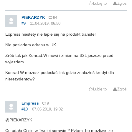
Lubię to
Zgłoś
PIEKARZYK
94
#9
11.04.2019, 06:50
Express niestety nie łapie się na produkt transfer
Nie posiadam adresu w UK .
Zrób tak jak Konrad.W mówi i zmien na B2L jeszcze przed
wyjazdem.
Konrad.W możesz podesłać link gdzie znalazłeś kredyt dla
nierezydentow?
Lubię to
Zgłoś
Empress
9
#10
07.05.2019, 19:02
@PIEKARZYK
Co udało Ci sie w Twojej sprawie ? Pytam, bo możliwę, że