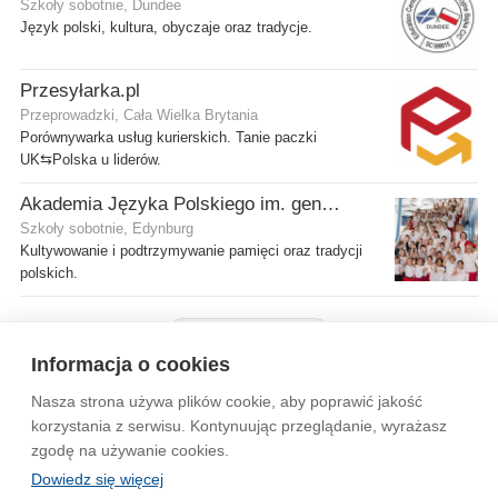
Szkoły sobotnie, Dundee
Język polski, kultura, obyczaje oraz tradycje.
Przesyłarka.pl
Przeprowadzki, Cała Wielka Brytania
Porównywarka usług kurierskich. Tanie paczki
UK⇆Polska u liderów.
Akademia Języka Polskiego im. gen. Stanisława Maczka przy ECP
Szkoły sobotnie, Edynburg
Kultywowanie i podtrzymywanie pamięci oraz tradycji
polskich.
Pokaż więcej firm
Informacja o cookies
Nasza strona używa plików cookie, aby poprawić jakość
Wytyczne dla społeczności
Regulamin
Prywatność
korzystania z serwisu. Kontynuując przeglądanie, wyrażasz
zgodę na używanie cookies.
Reklama
Kontakt
Information in English
Dowiedz się więcej