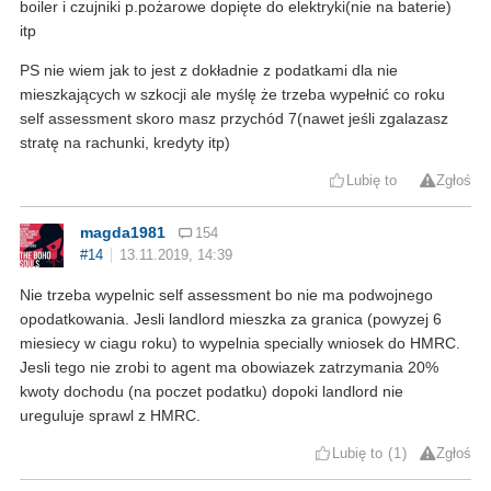
boiler i czujniki p.pożarowe dopięte do elektryki(nie na baterie)
itp
PS nie wiem jak to jest z dokładnie z podatkami dla nie
mieszkających w szkocji ale myślę że trzeba wypełnić co roku
self assessment skoro masz przychód 7(nawet jeśli zgalazasz
stratę na rachunki, kredyty itp)
Lubię to
Zgłoś
magda1981
154
#14
13.11.2019, 14:39
Nie trzeba wypelnic self assessment bo nie ma podwojnego
opodatkowania. Jesli landlord mieszka za granica (powyzej 6
miesiecy w ciagu roku) to wypelnia specially wniosek do HMRC.
Jesli tego nie zrobi to agent ma obowiazek zatrzymania 20%
kwoty dochodu (na poczet podatku) dopoki landlord nie
ureguluje sprawl z HMRC.
Lubię to
1
Zgłoś