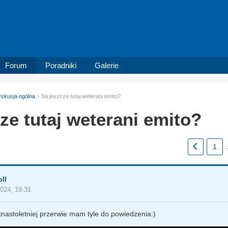
Forum
Poradniki
Galerie
skusja ogólna
Sa jeszcze tutaj weterani emito?
ze tutaj weterani emito?
1
ll
2024, 19:31
tnastoletniej przerwie mam tyle do powiedzenia:)