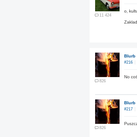
o, kul
11 424
Zaklad
Blurb
#216
No coś
826
Blurb
#217
Puszc
826