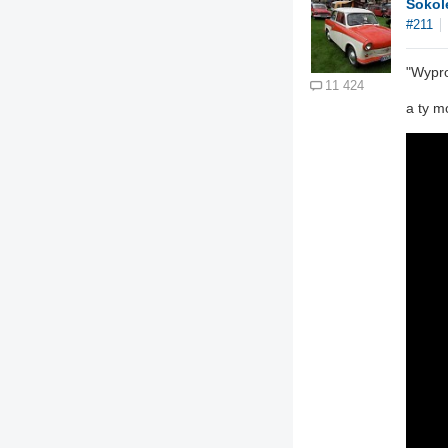
Sokol
#211
"Wypro
11 424
a ty m