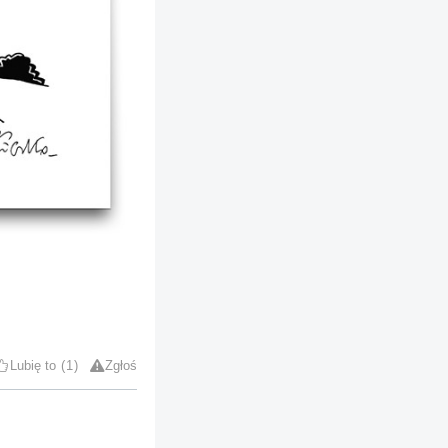
Lubię to
1
Zgłoś