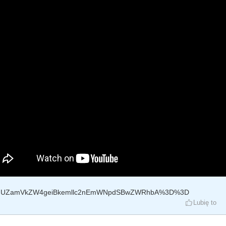
ygUZamVkZW4geiBkemllc2nEmWNpdSBwZWRhbA%3D%3D
Lubię to