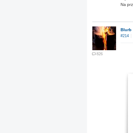
Na pr
Blurb
#214
826