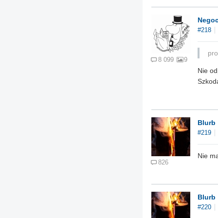
Negoc
#218
pro
8 099
9
Nie od
Szkoda
Blurb
#219
Nie ma
826
Blurb
#220