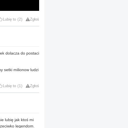
Lubię to
2
Zgłoś
ek dolacza do postaci
y setki milionow ludzi
Lubię to
1
Zgłoś
ie lubię jak ktoś mi
przeciwko legendom.