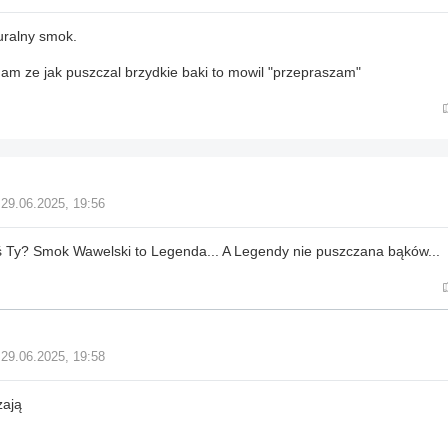
turalny smok.
am ze jak puszczal brzydkie baki to mowil "przepraszam"
29.06.2025, 19:56
 Ty? Smok Wawelski to Legenda... A Legendy nie puszczana bąków...
29.06.2025, 19:58
zają