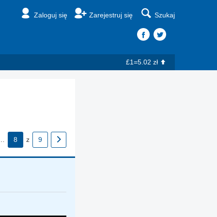
Zaloguj się
Zarejestruj się
Szukaj
£1=5.02 zł
…
8
z
9