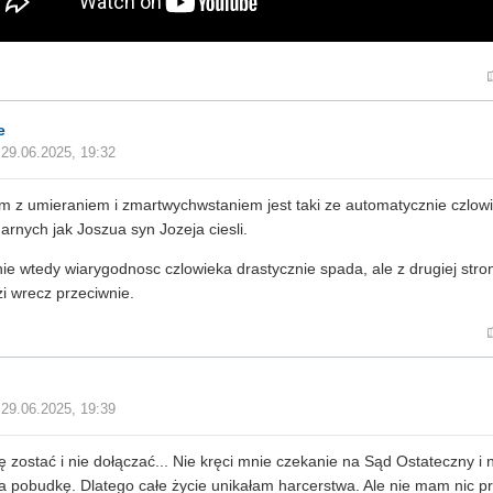
e
29.06.2025, 19:32
m z umieraniem i zmartwychwstaniem jest taki ze automatycznie czlowi
arnych jak Joszua syn Jozeja ciesli.
ie wtedy wiarygodnosc czlowieka drastycznie spada, ale z drugiej stron
zi wrecz przeciwnie.
29.06.2025, 19:39
ę zostać i nie dołączać... Nie kręci mnie czekanie na Sąd Ostateczny i n
na pobudkę. Dlatego całe życie unikałam harcerstwa. Ale nie mam nic 