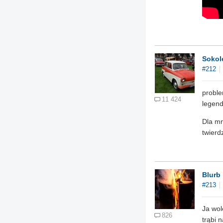
Sokol
#212
proble
11 424
legend
Dla mn
twierd
Blurb
#213
Ja wol
826
trąbi 