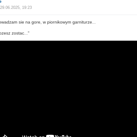
e
29.06.2025, 19:23
wadzam sie na gore, w piornikowym garniturze...
ozesz zostac..."