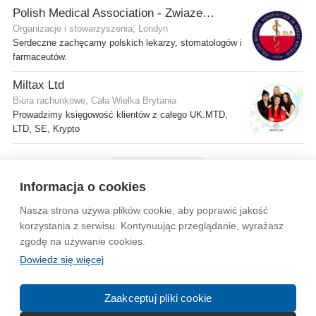
Polish Medical Association - Zwiazek Lekarzy Polskich w Wielkiej Brytanii
Organizacje i stowarzyszenia, Londyn
Serdeczne zachęcamy polskich lekarzy, stomatologów i
farmaceutów.
Miltax Ltd
Biura rachunkowe, Cała Wielka Brytania
Prowadzimy księgowość klientów z całego UK.MTD,
LTD, SE, Krypto
Pokaż więcej firm
Informacja o cookies
Nasza strona używa plików cookie, aby poprawić jakość
Wytyczne dla społeczności
Regulamin
Prywatność
korzystania z serwisu. Kontynuując przeglądanie, wyrażasz
zgodę na używanie cookies.
Reklama
Kontakt
Information in English
Dowiedz się więcej
© 2004-2026 Emito.net
Zaakceptuj pliki cookie