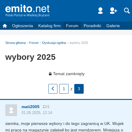
Ogłoszenia
Katalog firm
Forum
Poradniki
Galerie
Strona główna
Forum
Dyskusja ogólna
wybory 2025
wybory 2025
Temat zamknięty
1
z
3
mati2005
5
01.05.2025, 12:14
siemka, moje pierwsze wybory i do tego zagranicą w UK. Wujek
mi pracę na magazynie załatwił bo jest mendzerem. Mniejsza o