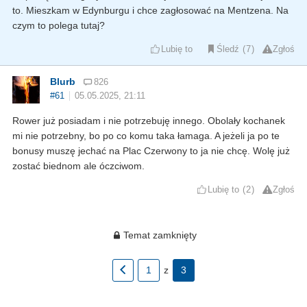
to. Mieszkam w Edynburgu i chce zagłosować na Mentzena. Na
czym to polega tutaj?
Lubię to
Śledź
7
Zgłoś
Blurb
826
#61
05.05.2025, 21:11
Rower już posiadam i nie potrzebuję innego. Obolały kochanek
mi nie potrzebny, bo po co komu taka łamaga. A jeżeli ja po te
bonusy muszę jechać na Plac Czerwony to ja nie chcę. Wolę już
zostać biednom ale óczciwom.
Lubię to
2
Zgłoś
Temat zamknięty
1
z
3