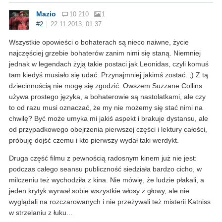
Mazio
10 210
1
#2
22.11.2013, 01:37
Wszystkie opowieści o bohaterach są nieco naiwne, życie
najczęściej grzebie bohaterów zanim nimi się staną. Niemniej
jednak w legendach żyją takie postaci jak Leonidas, czyli komuś
tam kiedyś musiało się udać. Przynajmniej jakimś zostać. ;) Z tą
dziecinnością nie mogę się zgodzić. Owszem Suzzane Collins
używa prostego języka, a bohaterowie są nastolatkami, ale czy
to od razu musi oznaczać, że my nie możemy się stać nimi na
chwilę? Być może umyka mi jakiś aspekt i brakuje dystansu, ale
od przypadkowego obejrzenia pierwszej części i lektury całości,
próbuję dojść czemu i kto pierwszy wydał taki werdykt.
Druga część filmu z pewnością radosnym kinem już nie jest:
podczas całego seansu publiczność siedziała bardzo cicho, w
milczeniu też wychodziła z kina. Nie mówię, że ludzie płakali, a
jeden krytyk wyrwał sobie wszystkie włosy z głowy, ale nie
wyglądali na rozczarowanych i nie przeżywali też misterii Katniss
w strzelaniu z łuku...