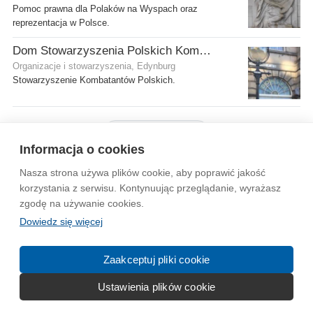
Pomoc prawna dla Polaków na Wyspach oraz
reprezentacja w Polsce.
Dom Stowarzyszenia Polskich Kombatantów (SPK) w Edynburgu
Organizacje i stowarzyszenia, Edynburg
Stowarzyszenie Kombatantów Polskich.
Pokaż więcej firm
Informacja o cookies
Nasza strona używa plików cookie, aby poprawić jakość
Wytyczne dla społeczności
Regulamin
Prywatność
korzystania z serwisu. Kontynuując przeglądanie, wyrażasz
zgodę na używanie cookies.
Reklama
Kontakt
Information in English
Dowiedz się więcej
© 2004-2026 Emito.net
Zaakceptuj pliki cookie
Ustawienia plików cookie