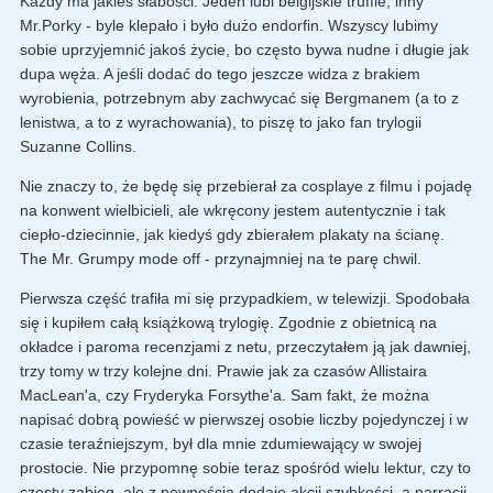
Każdy ma jakieś słabości. Jeden lubi belgijskie truffle, inny
Mr.Porky - byle klepało i było dużo endorfin. Wszyscy lubimy
sobie uprzyjemnić jakoś życie, bo często bywa nudne i długie jak
dupa węża. A jeśli dodać do tego jeszcze widza z brakiem
wyrobienia, potrzebnym aby zachwycać się Bergmanem (a to z
lenistwa, a to z wyrachowania), to piszę to jako fan trylogii
Suzanne Collins.
Nie znaczy to, że będę się przebierał za cosplaye z filmu i pojadę
na konwent wielbicieli, ale wkręcony jestem autentycznie i tak
ciepło-dziecinnie, jak kiedyś gdy zbierałem plakaty na ścianę.
The Mr. Grumpy mode off - przynajmniej na te parę chwil.
Pierwsza część trafiła mi się przypadkiem, w telewizji. Spodobała
się i kupiłem całą książkową trylogię. Zgodnie z obietnicą na
okładce i paroma recenzjami z netu, przeczytałem ją jak dawniej,
trzy tomy w trzy kolejne dni. Prawie jak za czasów Allistaira
MacLean'a, czy Fryderyka Forsythe'a. Sam fakt, że można
napisać dobrą powieść w pierwszej osobie liczby pojedynczej i w
czasie teraźniejszym, był dla mnie zdumiewający w swojej
prostocie. Nie przypomnę sobie teraz spośród wielu lektur, czy to
częsty zabieg, ale z pewnością dodaje akcji szybkości, a narracji