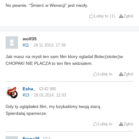
No pewnie. "Śmierć w Wenecji" jest niezły.
Lubię to
1
Zgłoś
wolf35
#11
29.11.2013, 17:39
Jak masz na mysli ten sam film ktory ogladal Bolec{stolec}w
CHOPAKI NIE PLACZA to ten film widzialem.
Lubię to
Zgłoś
Esha_
42 985
#13
28.01.2014, 12:03
Gdy ty oglądałeś film, my bzykaliśmy twoją starą.
Spierdalaj spamerze.
Lubię to
Zgłoś
Fiona26
2