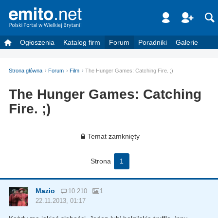
Ogłoszenia
Katalog firm
Forum
Poradniki
Galerie
Strona główna
Forum
Film
The Hunger Games: Catching Fire. ;)
The Hunger Games: Catching
Fire. ;)
Temat zamknięty
Strona
1
Mazio
10 210
1
22.11.2013, 01:17