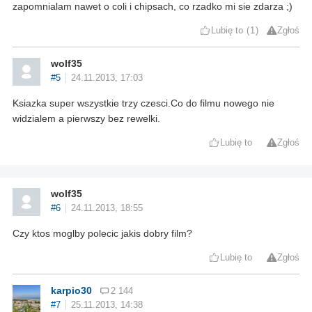
zapomnialam nawet o coli i chipsach, co rzadko mi sie zdarza ;)
Lubię to
1
Zgłoś
wolf35
#5
24.11.2013, 17:03
Ksiazka super wszystkie trzy czesci.Co do filmu nowego nie
widzialem a pierwszy bez rewelki.
Lubię to
Zgłoś
wolf35
#6
24.11.2013, 18:55
Czy ktos moglby polecic jakis dobry film?
Lubię to
Zgłoś
karpio30
2 144
#7
25.11.2013, 14:38