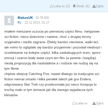
Lubię to
3
Śledź
5
Zgłoś
MakasUK
78 455
#1
22.11.2013, 01:27
miałem mieszane uczucia po pierwszej części filmu. nietypowe
sci-fiction, nieco dziecinne i naiwne, choć z drugiej strony
oryginalne i nieźle zagrane. Efekty bardzo nierówne, walki też,
ale mimo to oglądało się bardzo przyjemnie i pozostał niedosyt i
oczekiwanie na kolejne części. kilka zaskakujących scen, sporo
emocji i czarno-biały świat czyni ten film (a pewnie i książkę)
niezłą propozycją dla nastolatków a i rodzice nie nudzą się na
tym filmie.
chętnie obejrzę Catching Fire, nawet dlatego że tradycyjne sci-
fiction niemal umarło i kilka perełek takich jak gra Endera,
odgrzewany Star Trek czy przebrzmiała już nieco Incepcja to
trochę mało w tym temacie jak dla starego wyjadacza tych
klimatów
Lubię to
Zgłoś