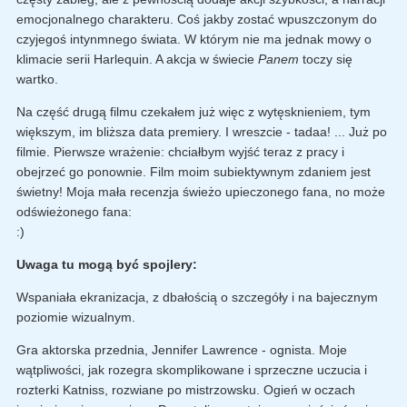
emocjonalnego charakteru. Coś jakby zostać wpuszczonym do
czyjegoś intynmnego świata. W którym nie ma jednak mowy o
klimacie serii Harlequin. A akcja w świecie
Panem
toczy się
wartko.
Na część drugą filmu czekałem już więc z wytęsknieniem, tym
większym, im bliższa data premiery. I wreszcie - tadaa! ... Już po
filmie. Pierwsze wrażenie: chciałbym wyjść teraz z pracy i
obejrzeć go ponownie. Film moim subiektywnym zdaniem jest
świetny! Moja mała recenzja świeżo upieczonego fana, no może
odświeżonego fana:
:)
Uwaga tu mogą być spojlery:
Wspaniała ekranizacja, z dbałością o szczegóły i na bajecznym
poziomie wizualnym.
Gra aktorska przednia, Jennifer Lawrence - ognista. Moje
wątpliwości, jak rozegra skomplikowane i sprzeczne uczucia i
rozterki Katniss, rozwiane po mistrzowsku. Ogień w oczach