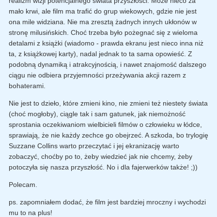
realizm wizji potencjalnego świata przyszłości. Może nieco za
mało krwi, ale film ma trafić do grup wiekowych, gdzie nie jest
ona mile widziana. Nie ma zresztą żadnych innych ukłonów w
stronę milusińskich. Choć trzeba było pożegnać się z wieloma
detalami z książki (wiadomo - prawda ekranu jest nieco inna niż
ta, z książkowej karty), nadal jednak to ta sama opowieść. Z
podobną dynamiką i atrakcyjnością, i nawet znajomość dalszego
ciągu nie odbiera przyjemności przeżywania akcji razem z
bohaterami.
Nie jest to dzieło, które zmieni kino, nie zmieni też niestety świata
(choć mogłoby), ciągle tak i sam gatunek, jak niemożność
sprostania oczekiwaniom wielbicieli filmów o człowieku w łódce,
sprawiają, że nie każdy zechce go obejrzeć. A szkoda, bo trylogię
Suzzane Collins warto przeczytać i jej ekranizację warto
zobaczyć, choćby po to, żeby wiedzieć jak nie chcemy, żeby
potoczyła się nasza przyszłość. No i dla fajerwerków także! ;))
Polecam.
ps. zapomniałem dodać, że film jest bardziej mroczny i wychodzi
mu to na plus!