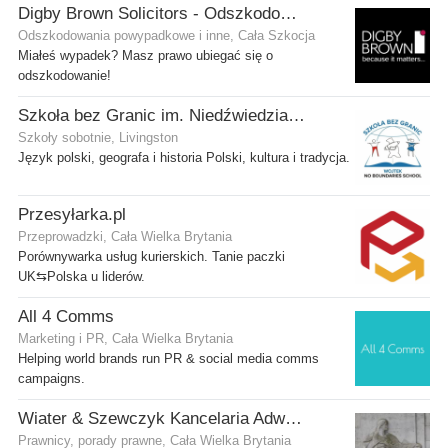
Digby Brown Solicitors - Odszkodowania w Szkocji
Odszkodowania powypadkowe i inne, Cała Szkocja
Miałeś wypadek? Masz prawo ubiegać się o
odszkodowanie!
Szkoła bez Granic im. Niedźwiedzia Wojtka
Szkoły sobotnie, Livingston
Język polski, geografa i historia Polski, kultura i tradycja.
Przesyłarka.pl
Przeprowadzki, Cała Wielka Brytania
Porównywarka usług kurierskich. Tanie paczki
UK⇆Polska u liderów.
All 4 Comms
Marketing i PR, Cała Wielka Brytania
Helping world brands run PR & social media comms
campaigns.
Wiater & Szewczyk Kancelaria Adwokacka
Prawnicy, porady prawne, Cała Wielka Brytania