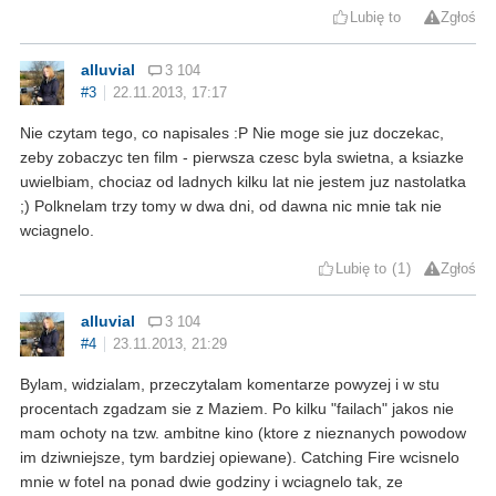
Lubię to
Zgłoś
alluvial
3 104
#3
22.11.2013, 17:17
Nie czytam tego, co napisales :P Nie moge sie juz doczekac,
zeby zobaczyc ten film - pierwsza czesc byla swietna, a ksiazke
uwielbiam, chociaz od ladnych kilku lat nie jestem juz nastolatka
;) Polknelam trzy tomy w dwa dni, od dawna nic mnie tak nie
wciagnelo.
Lubię to
1
Zgłoś
alluvial
3 104
#4
23.11.2013, 21:29
Bylam, widzialam, przeczytalam komentarze powyzej i w stu
procentach zgadzam sie z Maziem. Po kilku "failach" jakos nie
mam ochoty na tzw. ambitne kino (ktore z nieznanych powodow
im dziwniejsze, tym bardziej opiewane). Catching Fire wcisnelo
mnie w fotel na ponad dwie godziny i wciagnelo tak, ze