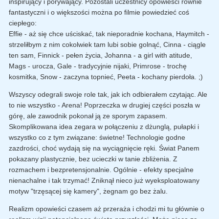
inspirujący i porywający. Pozostali uczestnicy opowieści równie
fantastyczni i o większości można po filmie powiedzieć coś
ciepłego:
Effie - aż się chce uściskać, tak nieporadnie kochana, Haymitch -
strzeliłbym z nim cokolwiek tam lubi sobie golnąć, Cinna - ciągle
ten sam, Finnick - pełen życia, Johanna - a girl with atitude,
Mags - urocza, Gale - tradycyjnie nijaki, Primrose - trochę
kosmitka, Snow - zaczyna topnieć, Peeta - kochany pierdoła. ;)
Wszyscy odegrali swoje role tak, jak ich odbierałem czytając. Ale
to nie wszystko - Arena! Poprzeczka w drugiej części poszła w
górę, ale zawodnik pokonał ją ze sporym zapasem.
Skomplikowana idea zegara w połączeniu z dżunglą, pułapki i
wszystko co z tym związane: świetne! Technologie godne
zazdrości, choć wydają się na wyciągnięcie ręki. Świat Panem
pokazany plastycznie, bez ucieczki w tanie zbliżenia. Z
rozmachem i bezpretensjonalnie. Ogólnie - efekty specjalne
nienachalne i tak trzymać! Zniknął nieco już wyeksploatowany
motyw "trzęsącej się kamery", żegnam go bez żalu.
Realizm opowieści czasem aż przeraża i chodzi mi tu głównie o