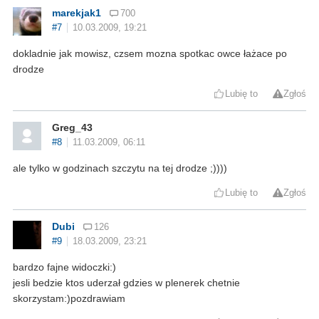
marekjak1
700
#7
10.03.2009, 19:21
dokladnie jak mowisz, czsem mozna spotkac owce łażace po
drodze
Lubię to
Zgłoś
Greg_43
#8
11.03.2009, 06:11
ale tylko w godzinach szczytu na tej drodze ;))))
Lubię to
Zgłoś
Dubi
126
#9
18.03.2009, 23:21
bardzo fajne widoczki:)
jesli bedzie ktos uderzał gdzies w plenerek chetnie
skorzystam:)pozdrawiam