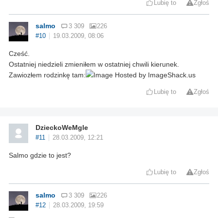
Lubię to
Zgłoś
salmo
3 309
226
#10
19.03.2009, 08:06
Cześć.
Ostatniej niedzieli zmieniłem w ostatniej chwili kierunek.
Zawiozłem rodzinkę tam:
Lubię to
Zgłoś
DzieckoWeMgle
#11
28.03.2009, 12:21
Salmo gdzie to jest?
Lubię to
Zgłoś
salmo
3 309
226
#12
28.03.2009, 19:59