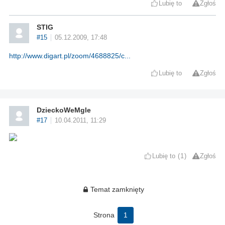
Lubię to
Zgłoś
STIG
#15
05.12.2009, 17:48
http://www.digart.pl/zoom/4688825/c...
Lubię to
Zgłoś
DzieckoWeMgle
#17
10.04.2011, 11:29
Lubię to
1
Zgłoś
Temat zamknięty
Strona
1