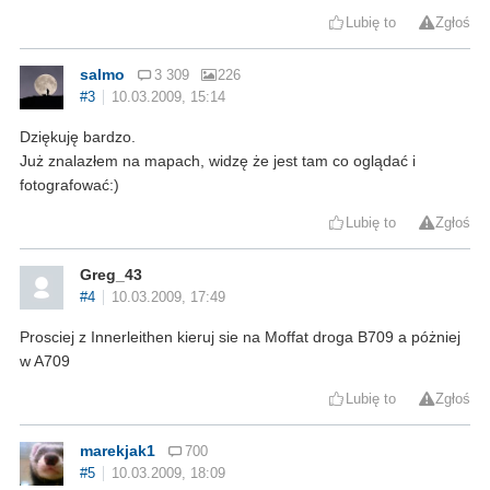
Lubię to
Zgłoś
salmo
3 309
226
#3
10.03.2009, 15:14
Dziękuję bardzo.
Już znalazłem na mapach, widzę że jest tam co oglądać i
fotografować:)
Lubię to
Zgłoś
Greg_43
#4
10.03.2009, 17:49
Prosciej z Innerleithen kieruj sie na Moffat droga B709 a póżniej
w A709
Lubię to
Zgłoś
marekjak1
700
#5
10.03.2009, 18:09