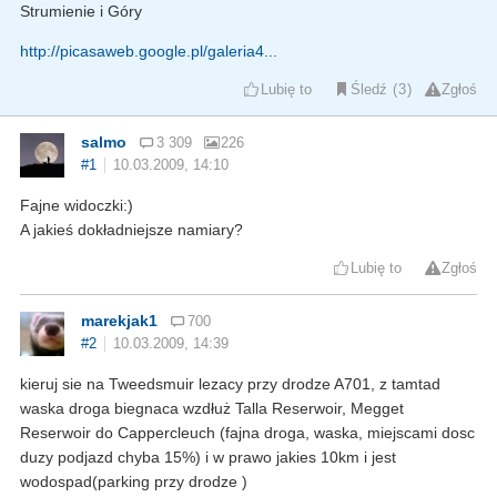
Strumienie i Góry
http://picasaweb.google.pl/galeria4...
Lubię to
Śledź
3
Zgłoś
salmo
3 309
226
#1
10.03.2009, 14:10
Fajne widoczki:)
A jakieś dokładniejsze namiary?
Lubię to
Zgłoś
marekjak1
700
#2
10.03.2009, 14:39
kieruj sie na Tweedsmuir lezacy przy drodze A701, z tamtad
waska droga biegnaca wzdłuż Talla Reserwoir, Megget
Reserwoir do Cappercleuch (fajna droga, waska, miejscami dosc
duzy podjazd chyba 15%) i w prawo jakies 10km i jest
wodospad(parking przy drodze )