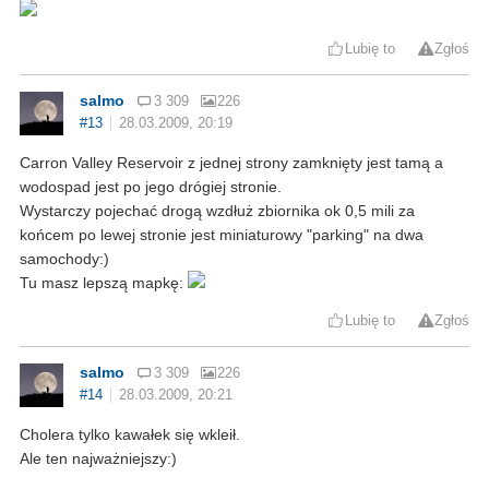
Lubię to
Zgłoś
salmo
3 309
226
#13
28.03.2009, 20:19
Carron Valley Reservoir z jednej strony zamknięty jest tamą a
wodospad jest po jego drógiej stronie.
Wystarczy pojechać drogą wzdłuż zbiornika ok 0,5 mili za
końcem po lewej stronie jest miniaturowy "parking" na dwa
samochody:)
Tu masz lepszą mapkę:
Lubię to
Zgłoś
salmo
3 309
226
#14
28.03.2009, 20:21
Cholera tylko kawałek się wkleił.
Ale ten najważniejszy:)