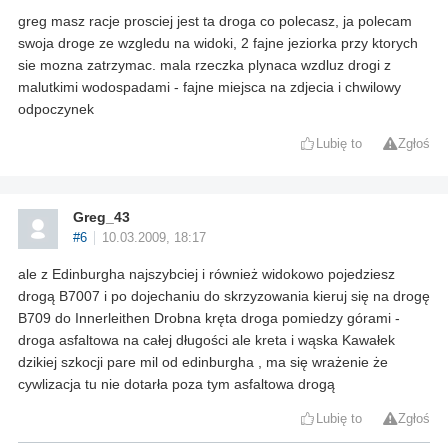
greg masz racje prosciej jest ta droga co polecasz, ja polecam
swoja droge ze wzgledu na widoki, 2 fajne jeziorka przy ktorych
sie mozna zatrzymac. mala rzeczka plynaca wzdluz drogi z
malutkimi wodospadami - fajne miejsca na zdjecia i chwilowy
odpoczynek
Lubię to
Zgłoś
Greg_43
#6
10.03.2009, 18:17
ale z Edinburgha najszybciej i również widokowo pojedziesz
drogą B7007 i po dojechaniu do skrzyzowania kieruj się na drogę
B709 do Innerleithen Drobna kręta droga pomiedzy górami -
droga asfaltowa na całej długości ale kreta i wąska Kawałek
dzikiej szkocji pare mil od edinburgha , ma się wrażenie że
cywlizacja tu nie dotarła poza tym asfaltowa drogą
Lubię to
Zgłoś