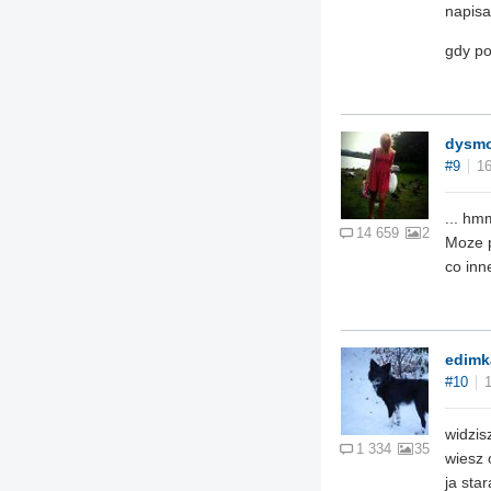
napisa
gdy po
dysm
#9
16
... hm
14 659
2
Moze p
co inn
edimk
#10
widzis
1 334
35
wiesz 
ja sta