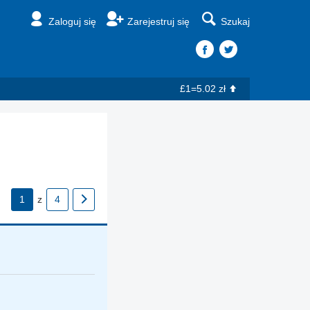
Zaloguj się
Zarejestruj się
Szukaj
£1=5.02 zł
1
z
4