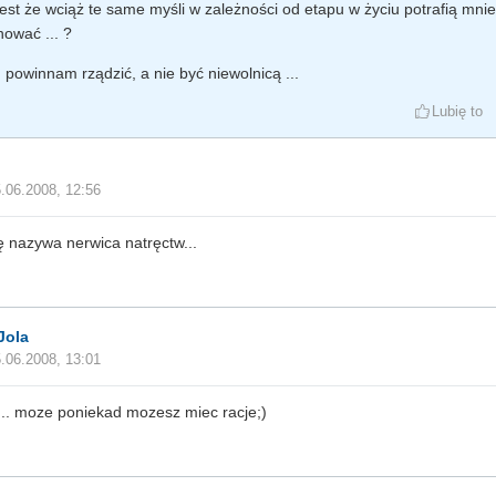
 jest że wciąż te same myśli w zależności od etapu w życiu potrafią mn
ować ... ?
tu powinnam rządzić, a nie być niewolnicą ...
Lubię to
.06.2008, 12:56
się nazywa nerwica natręctw...
Jola
.06.2008, 13:01
... moze poniekad mozesz miec racje;)