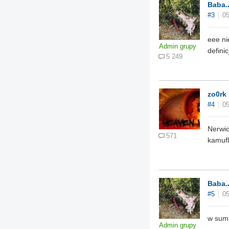
Baba.
#3
05
eee ni
Admin grupy
definic
5 249
zo0rk
#4
05
Nerwic
571
kamufl
Baba.
#5
05
w sumi
Admin grupy