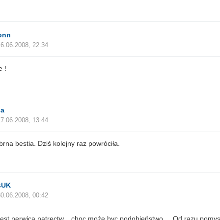
onn
16.06.2008, 22:34
e !
ia
17.06.2008, 13:44
ąbrna bestia. Dziś kolejny raz powróciła.
sUK
30.06.2008, 00:42
 jest nerwica natręctw... choc może byc podobieństwo.... Od razu pomys