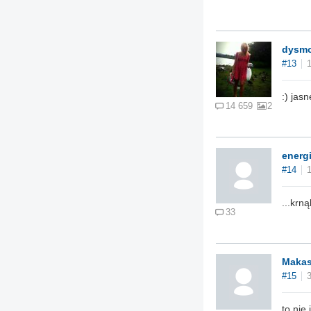
dysm
#13
:) jasn
14 659
2
energ
#14
...krn
33
Maka
#15
to nie