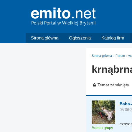
Strona główna
Ogłoszenia
Katalog firm
Strona główna
Forum
wa
krnąbrn
Temat zamknięty
Baba.
05.06.
czasam
Admin grupy