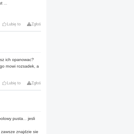
 ...
Lubię to
Zgłoś
cesz ich opanowac?
go mowi rozsadek, a
Lubię to
Zgłoś
lowy pusta... jesli
, zawsze znajdzie sie