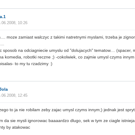
a.1
.06.2008, 10:26
.. moze zamiast walczyc z takimi natretnymi myslami, trzeba je zigno
...
c sposob na odciagniecie umyslu od "dolujacych" tematow.... (spacer, 
na komedia, robotki reczne ;) -cokolwiek, co zajmie umysl czyms innym 
pisalas- to my tu rzadzimy :)
Jola
.06.2008, 12:45
zego to ja nie robilam zeby zajac umysl czyms innym;) jednak jest spryt
 da sie mysli ignorowac baaaardzo dlugo, sek w tym ze ciagle istnieja
ty by atakowac