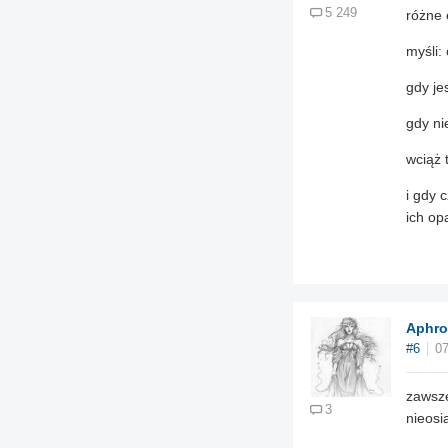
5 249
różne e
myśli:
gdy je
gdy ni
wciąż 
i gdy 
ich op
Aphro
#6
07
zawsze
3
nieosi