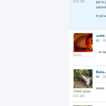
5 249
jak to
zdomin
to ja 
zo0rk
#1
05
...to 
571
Baba.
#2
05
wiesz 
Admin grupy
5 249