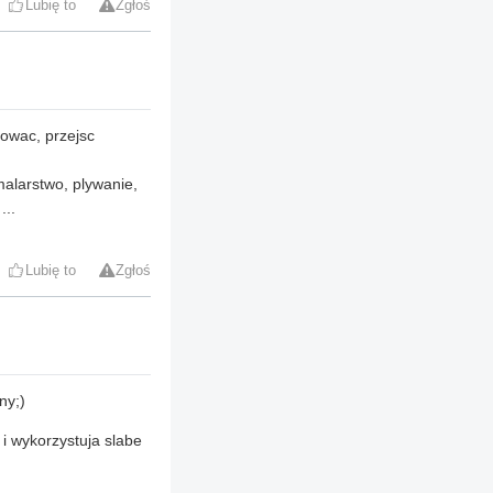
Lubię to
Zgłoś
rowac, przejsc
malarstwo, plywanie,
...
Lubię to
Zgłoś
ny;)
 i wykorzystuja slabe