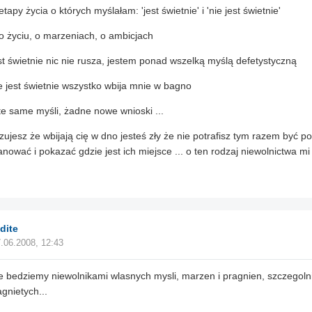
tapy życia o których myślałam: 'jest świetnie' i 'nie jest świetnie'
 o życiu, o marzeniach, o ambicjach
st świetnie nic nie rusza, jestem ponad wszelką myślą defetystyczną
e jest świetnie wszystko wbija mnie w bagno
te same myśli, żadne nowe wnioski ...
czujesz że wbijają cię w dno jesteś zły że nie potrafisz tym razem być po
anować i pokazać gdzie jest ich miejsce ... o ten rodzaj niewolnictwa mi 
dite
.06.2008, 12:43
 bedziemy niewolnikami wlasnych mysli, marzen i pragnien, szczegolni
agnietych...