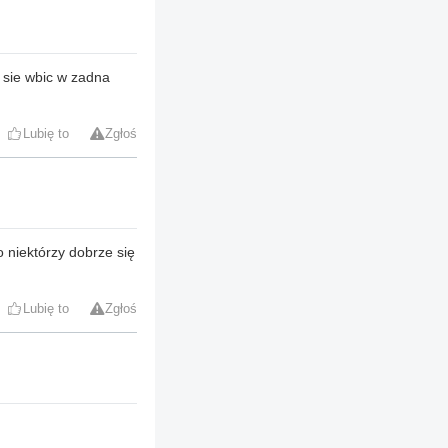
e sie wbic w zadna
Lubię to
Zgłoś
o niektórzy dobrze się
Lubię to
Zgłoś