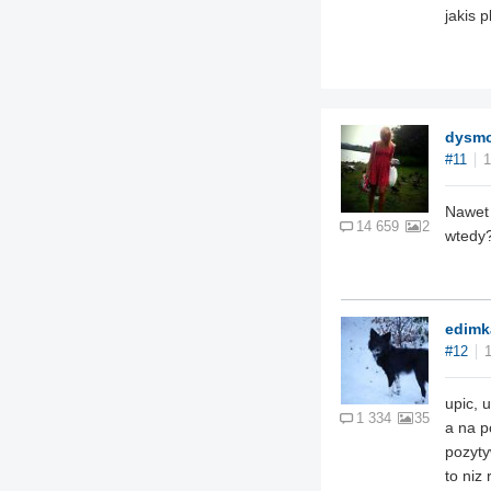
jakis p
dysm
#11
1
Nawet 
14 659
2
wtedy?
edimk
#12
upic, u
1 334
35
a na p
pozyty
to niz