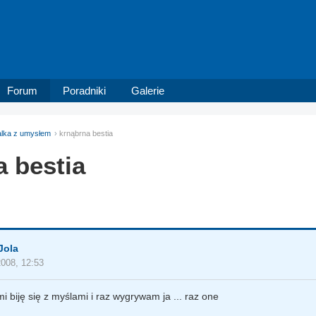
Forum
Poradniki
Galerie
lka z umysłem
krnąbrna bestia
a bestia
Jola
2008, 12:53
i biję się z myślami i raz wygrywam ja ... raz one