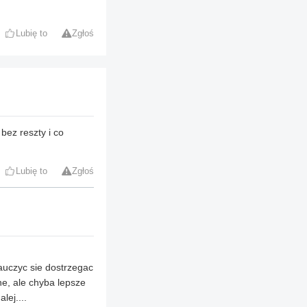
Lubię to
Zgłoś
bez reszty i co
Lubię to
Zgłoś
auczyc sie dostrzegac
ne, ale chyba lepsze
lej....