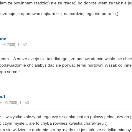
lam ze powinnam rzadzic;) nie ze rzade;) bo dobrze wiem ze tak nie jest
trzebuje je opanowac najbardziej, najbardziej tego nie potrafie;)
onn
.06.2008, 12:52
mmm... A moze dzieje sie tak dlatego , ze podswiadomie wcale nie ch
odswiadomie chcialabys dac sie porwac temu nurtowi? Wszak co inne
ego serce !
a.1
16.06.2008, 12:53
z... wszystko zalezy od tego czy szklanka jest do polowy pelna, czy do po
o czym mysle... ale to chyba rowniez kwestia charakteru :)
ram sie widziec te dodatnie strony. nigdy nie jest tak, ze sa tylko minusy