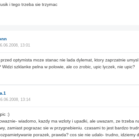
lusik i tego trzeba sie trzymac
onn
6.06.2008, 13:01
przed optymista moze stanac nie lada dylemat, ktory zaprzatnie umysl 
 Widzi szklanke pelna w polowie, ale co zrobic, upic lyczek, nie upic?
a.1
16.06.2008, 13:14
pic :)
owaznie- wiadomo, kazdy ma wzloty i upadki, ale uwazam, ze trzeba n
wy, zamiast pograzac sie w przygnebieniu. czasami to jest bardzo trud
 rozpamietywanie porazek, prawda? cos sie nie udalo- trudno, idziemy da