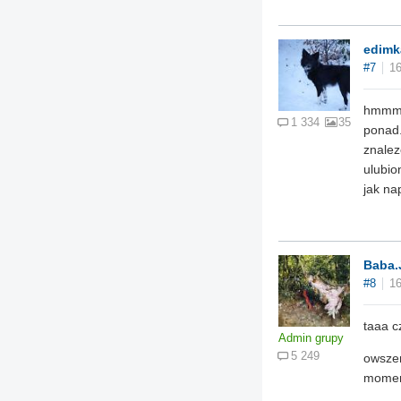
edimk
#7
16
hmmm..
1 334
35
ponad.
znalez
ulubio
jak na
Baba.
#8
16
taaa c
Admin grupy
5 249
owszem
momen