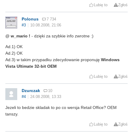
Lubię to
Zgłoś
Polonus
7 734
#3
10.08.2008, 21:06
@
w_mario !
- dzięki za szybkie info zwrotne :)
Ad.1) OK
Ad.2) OK
Ad.3) w takim przypadku zdecydowanie proponuję
Windows
Vista Ultimate 32-bit OEM
Lubię to
Zgłoś
Dzurczak
10
#4
24.08.2008, 13:33
Jezeli to bedzie skladak to po co wersja Retail Office? OEM
tanszy.
Lubię to
Zgłoś