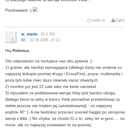
Pozdrawiam :)
Lubię to
Zgłoś
w_mario
3 359
#2
10.08.2008, 20:22
Hej
Polonus
,
Oto odpowiedzi na nurtujace nas obu pytania :) :
1) granie, ale niezbyt wymagajace (dlatego karty nie zmienie co
najwyzej dokupie pozniej druga i CrossFire), praca, multimedia i
poza tym lubie miec duzo okienek naraz otwartych
2) monitor juz jest 22 cale wiec nie bede narzekal
3) slyszalem ze podstawowa wersja Visty jest bardzo uboga,
dlatego biore ta zeby w koncu Viste porzadnie przetestowac (u
siebie jeszcze nie mialem jej zainstalowanej) - co najwyzej
pojdzie XP :). A nie bedziesz przeciez ocenial haggis po okrojonej
wersji z lidla :) No chyba, ze chodzi Ci o to, zeby iść w gore..... no
moze, ale co najwyzej zostawiam to na pozniej.