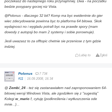
poczekasz do nastepnego roku przynajmniej. Dwa - na poczatku
bedzie posypany gorzej niz Vista.
@Polonus - dlaczego 32 bit? Komp ma byc ewidentnie do gier
wiec zdecydowanie powinna byc to platforma 64 bitowa. Skok
wydajnosci no i wygladu potrafi byc na prawde spory (mam
dowody z autopsji bo mam 2 systemy i sobie porownuje).
Jesli uwazasz to za offtopic chetnie sie przeniose z tym gdzie
indziej.
Lubię to
Zgłoś
Polonus
7 734
#11
16.09.2008, 16:34
@
Zembi_24
- też się zastanawiałem nad zaproponowaniem 64-
bitowej wersji Windows Vista, ale zgodziłem się z "
sugestią
"
Kolegi
w_mario !
, cytuję (podkreślenia i wytłuszczenia ode
mnie...)...