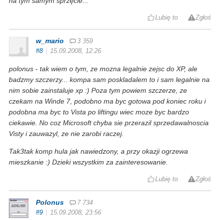
na tym samym sprzęcie...
Lubię to
Zgłoś
w_mario
3 359
#8
15.09.2008, 12:26
polonus - tak wiem o tym, ze mozna legalnie zejsc do XP, ale
badzmy szczerzy... kompa sam poskladalem to i sam legalnie na
nim sobie zainstaluje xp :) Poza tym powiem szczerze, ze
czekam na Winde 7, podobno ma byc gotowa pod koniec roku i
podobna ma byc to Vista po liftingu wiec moze byc bardzo
ciekawie. No coz Microsoft chyba sie przerazil sprzedawalnoscia
Visty i zauwazyl, ze nie zarobi raczej.
Tak3tak komp hula jak nawiedzony, a przy okazji ogrzewa
mieszkanie :) Dzieki wszystkim za zainteresowanie.
Lubię to
Zgłoś
Polonus
7 734
#9
15.09.2008, 23:56