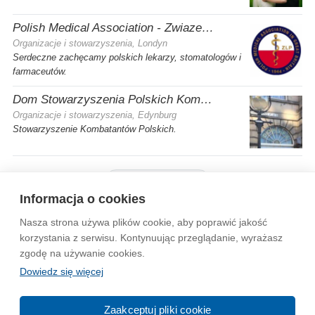
Polish Medical Association - Zwiazek Lekarzy Polskich w Wielkiej Brytanii
Organizacje i stowarzyszenia, Londyn
Serdeczne zachęcamy polskich lekarzy, stomatologów i
farmaceutów.
Dom Stowarzyszenia Polskich Kombatantów (SPK) w Edynburgu
Organizacje i stowarzyszenia, Edynburg
Stowarzyszenie Kombatantów Polskich.
Pokaż więcej firm
Informacja o cookies
Nasza strona używa plików cookie, aby poprawić jakość
Wytyczne dla społeczności
Regulamin
Prywatność
korzystania z serwisu. Kontynuując przeglądanie, wyrażasz
zgodę na używanie cookies.
Reklama
Kontakt
Information in English
Dowiedz się więcej
© 2004-2026 Emito.net
Zaakceptuj pliki cookie