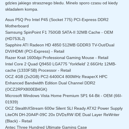
gdzies jakiego strasznego bledu. Minelo sporo czasu od kiedy
skladalem kompa.
Asus P5Q Pro Intel P45 (Socket 775) PCI-Express DDR2
Motherboard
Samsung SpinPoint F1 750GB SATA-II 32MB Cache - OEM
(HD753LJ)
Sapphire ATI Radeon HD 4850 512MB GDDR3 TV-Out/Dual
DVI/HDMI (PCI-Express) - Retail
Razer Krait 1600dpi Professional Gaming Mouse - Retail
Intel Core 2 Quad Q9450 LGA775 'Yorkfield' 2.66GHz 12MB-
cache (1333FSB) Processor - Retail
OCZ 4GB (2x2GB) PC2-6400C4 800MHz ReaperX HPC
Enhanced Bandwidth Edition Dual Channel DDR2
(OCZ2RPX800EB4GK)
Microsoft Windows Vista Home Premium SP1 64-Bit - OEM (66I-
01939)
OCZ StealthXStream 600w Silent SLI Ready ATX2 Power Supply
LiteON DH-20A4P-09C 20x DVD±RW IDE Dual Layer ReWriter
(Black) - Retail
Antec Three Hundred Ultimate Gaming Case