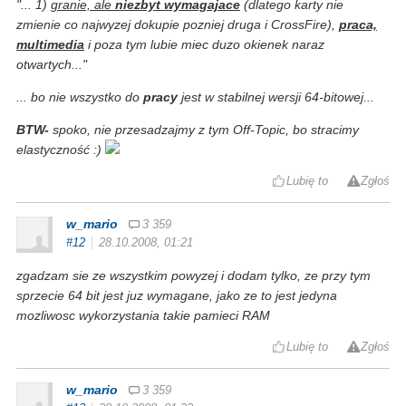
"...
1)
granie, ale
niezbyt wymagajace
(dlatego karty nie
zmienie co najwyzej dokupie pozniej druga i CrossFire),
praca,
multimedia
i poza tym lubie miec duzo okienek naraz
otwartych
..."
... bo nie wszystko do
pracy
jest w stabilnej wersji 64-bitowej...
BTW-
spoko, nie przesadzajmy z tym Off-Topic, bo stracimy
elastyczność :)
Lubię to
Zgłoś
w_mario
3 359
#12
28.10.2008, 01:21
zgadzam sie ze wszystkim powyzej i dodam tylko, ze przy tym
sprzecie 64 bit jest juz wymagane, jako ze to jest jedyna
mozliwosc wykorzystania takie pamieci RAM
Lubię to
Zgłoś
w_mario
3 359