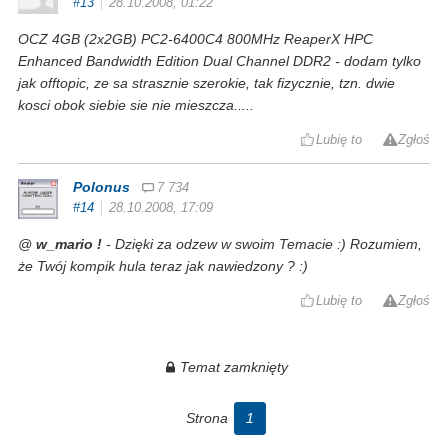
#13
28.10.2008, 01:22
OCZ 4GB (2x2GB) PC2-6400C4 800MHz ReaperX HPC
Enhanced Bandwidth Edition Dual Channel DDR2 - dodam tylko
jak offtopic, ze sa strasznie szerokie, tak fizycznie, tzn. dwie
kosci obok siebie sie nie mieszcza.....
Lubię to
Zgłoś
Polonus
7 734
#14
28.10.2008, 17:09
@
w_mario !
- Dzięki za odzew w swoim Temacie :) Rozumiem,
że Twój kompik hula teraz jak nawiedzony ? :)
Lubię to
Zgłoś
Temat zamknięty
Strona
1