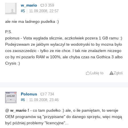
w_mario
3 359
#5
11.09.2008, 22:57
ale nie ma ladnego pudelka :)
P.S.
polonus - Vista wyglada slicznie, aczkolwiek pozera 1 GB ramu :)
Podejrzewam ze jakbym wylaczyl te wodotryski to by mozna bylo
cos zaoszczedzic - tylko ze nie chce. I tak nie znalazlem niczego
co by mi pozarlo RAM w 100%, ale chyba czas na Gothica 3 albo
Crysis :)
Lubię to
Zgłoś
Polonus
7 734
#6
11.09.2008, 23:46
@
w_mario !
- co tam pudełko :) ale, o ile pamiętam, to wersje
OEM programów są "przypisane" do danego sprzętu, więc mogą
być później problemy "licencyjne"...