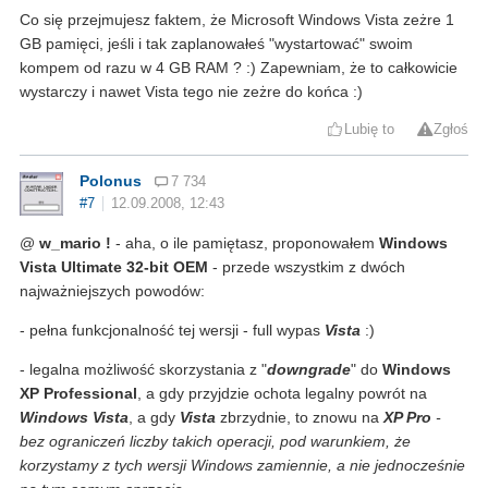
Co się przejmujesz faktem, że Microsoft Windows Vista zeżre 1
GB pamięci, jeśli i tak zaplanowałeś "wystartować" swoim
kompem od razu w 4 GB RAM ? :) Zapewniam, że to całkowicie
wystarczy i nawet Vista tego nie zeżre do końca :)
Lubię to
Zgłoś
Polonus
7 734
#7
12.09.2008, 12:43
@
w_mario !
- aha, o ile pamiętasz, proponowałem
Windows
Vista Ultimate 32-bit OEM
- przede wszystkim z dwóch
najważniejszych powodów:
- pełna funkcjonalność tej wersji - full wypas
Vista
:)
- legalna możliwość skorzystania z "
downgrade
" do
Windows
XP Professional
, a gdy przyjdzie ochota legalny powrót na
Windows Vista
, a gdy
Vista
zbrzydnie, to znowu na
XP Pro
-
bez ograniczeń liczby takich operacji, pod warunkiem, że
korzystamy z tych wersji Windows zamiennie, a nie jednocześnie