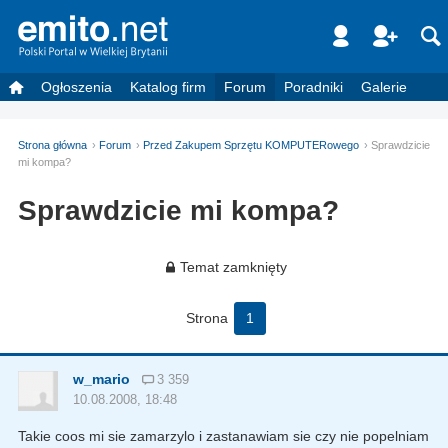
Ogłoszenia
Katalog firm
Forum
Poradniki
Galerie
Strona główna
Forum
Przed Zakupem Sprzętu KOMPUTERowego
Sprawdzicie
mi kompa?
Sprawdzicie mi kompa?
Temat zamknięty
Strona
1
w_mario
3 359
10.08.2008, 18:48
Takie coos mi sie zamarzylo i zastanawiam sie czy nie popelniam