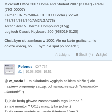
Microsoft Office 2007 Home and Student 2007 (3 User) - Retail
(79G-00007)
Zalman CNPS7500-ALCU CPU Cooler (Socket
478/754/939/940/AM2/LGA775)
Arctic Silver 5 Thermal Compound (3.5g)
Logitech Classic Keyboard 200 (968019-0120)
Chcialbym sie zamknac w 1000. Ale na karte graficzna nie
doloze wiecej, bo...... bym nie spal po nocach :)
Lubię to
Śledź
4
Zgłoś
Polonus
7 734
#1
10.08.2008, 19:51
@
w_mario !
- ta składanka wygląda całkiem nieźle :) ale...
najpierw proponuję zacząć od najważniejszych
"elementów
układanki"
:)
1) jakie będą główne zastosowania tego kompa ?
2) jaki monitor ? OCZy masz tylko jedne :)
3) dlaczego właśnie ta wersja Windows Vista ?