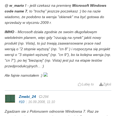
@
w_mario !
- jeśli czekasz na premierę
Microsoft Windows
code name 7
, to "trochę" jeszcze poczekasz :) bo na razie
wiadomo, że podobno ta wersja "okienek" ma być gotowa do
sprzedaży w styczniu 2009 r.
IMHO
- Microsoft działa zgodnie ze swoim długofalowym
wieloletnim planem, więc gdy "rzucają na rynek" jakiś nowy
produkt (np. Vista), to już trwają zaawansowane prace nad
wersją o "2 stopnie wyższą" (np. "cn 8" ) i rozpoczyna się projekt
wersji o "3 stopień wyższej" (np. "cn 9"), bo ta kolejna wersja (np.
"cn 7"), po tej "bieżącej" (np. Vista) jest już na etapie testów
przedprodukcyjnych... :)
Ale fajnie namotałem :)
Lubię to
Zgłoś
Zmebi_24
294
#10
16.09.2008, 11:10
Zgadzam sie z Polonusem odnosnie Windowsa 7. Raz ze