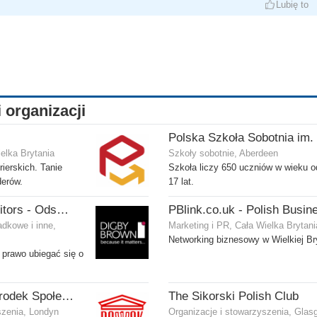
Lubię to
i organizacji
elka Brytania
Szkoły sobotnie, Aberdeen
ierskich. Tanie
Szkoła liczy 650 uczniów w wieku od
derów.
17 lat.
Digby Brown Solicitors - Odszkodowania w Szkocji
dkowe i inne,
Marketing i PR, Cała Wielka Brytani
Networking biznesowy w Wielkiej Bry
prawo ubiegać się o
POSK - Polski Ośrodek Społeczno-Kulturalny
The Sikorski Polish Club
szenia, Londyn
Organizacje i stowarzyszenia, Glas