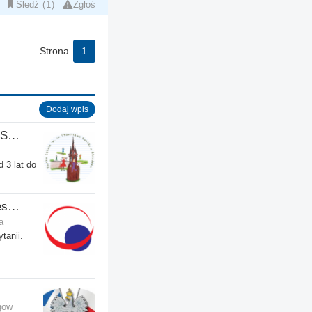
Śledź
1
Zgłoś
Strona
1
Dodaj wpis
Polska Szkoła Sobotnia im. Stanisława Kostki
 3 lat do
PBlink.co.uk - Polish Business Link
a
tanii.
gow