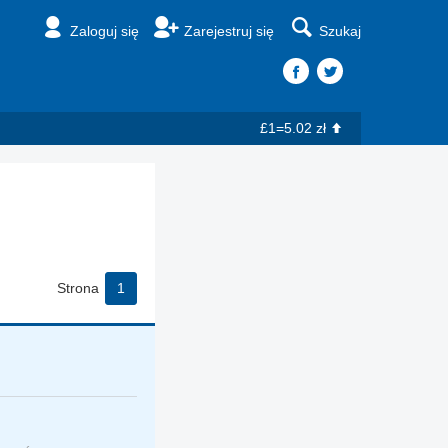
Zaloguj się
Zarejestruj się
Szukaj
£1=5.02 zł
Strona
1