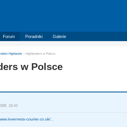
Forum
Poradniki
Galerie
ottish Highlands
Highlanders w Polsce
ders w Polsce
2008, 18:43
/www.inverness-courier.co.uk/...