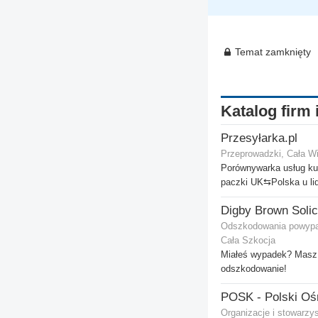
Temat zamknięty
Katalog firm 
Przesyłarka.pl
Przeprowadzki, Cała Wi
Porównywarka usług kur
paczki UK⇆Polska u li
Odszkodowania powypa
Cała Szkocja
Miałeś wypadek? Masz 
odszkodowanie!
Organizacje i stowarzy