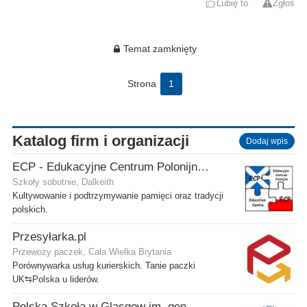
Lubię to
Zgłoś
Temat zamknięty
Strona
1
Katalog firm i organizacji
Dodaj wpis
ECP - Edukacyjne Centrum Polonijne SCIO - Dalkeith
Szkoły sobotnie, Dalkeith
Kultywowanie i podtrzymywanie pamięci oraz tradycji
polskich.
Przesyłarka.pl
Przewozy paczek, Cała Wielka Brytania
Porównywarka usług kurierskich. Tanie paczki
UK⇆Polska u liderów.
Polska Szkoła w Glasgow im. gen. Stanisława Sosabowskiego