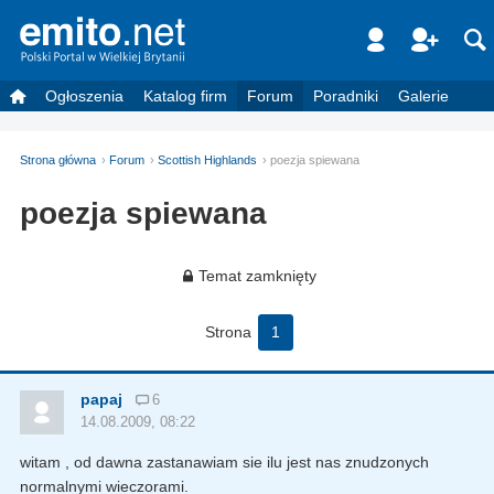
Ogłoszenia
Katalog firm
Forum
Poradniki
Galerie
Strona główna
Forum
Scottish Highlands
poezja spiewana
poezja spiewana
Temat zamknięty
Strona
1
papaj
6
14.08.2009, 08:22
witam , od dawna zastanawiam sie ilu jest nas znudzonych
normalnymi wieczorami.