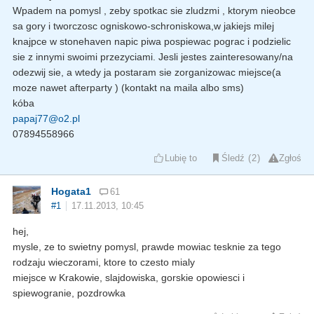
Wpadem na pomysl , zeby spotkac sie zludzmi , ktorym nieobce
sa gory i tworczosc ogniskowo-schroniskowa,w jakiejs milej
knajpce w stonehaven napic piwa pospiewac pograc i podzielic
sie z innymi swoimi przezyciami. Jesli jestes zainteresowany/na
odezwij sie, a wtedy ja postaram sie zorganizowac miejsce(a
moze nawet afterparty ) (kontakt na maila albo sms)
kóba
papaj77@o2.pl
07894558966
Lubię to
Śledź
2
Zgłoś
Hogata1
61
#1
17.11.2013, 10:45
hej,
mysle, ze to swietny pomysl, prawde mowiac tesknie za tego
rodzaju wieczorami, ktore to czesto mialy
miejsce w Krakowie, slajdowiska, gorskie opowiesci i
spiewogranie, pozdrowka