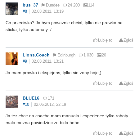
bus_37
Dundee
24 200
114
#8
02.03.2011, 13:19
Co przeciwko? Ja bym powaznie chcial, tylko nie prawka na
sticka, tylko automaty :/
Lubię to
Zgłoś
Lions.Coach
Edinburgh
1 030
20
#9
02.03.2011, 13:21
Ja mam prawko i ekspirjens, tylko sie zony boje;)
Lubię to
Zgłoś
BLUE16
171
#10
02.06.2012, 22:19
Ja tez chce na coache mam manuala i experience tylko roboty
malo mozna powiedziec ze bida hehe
Lubię to
Zgłoś