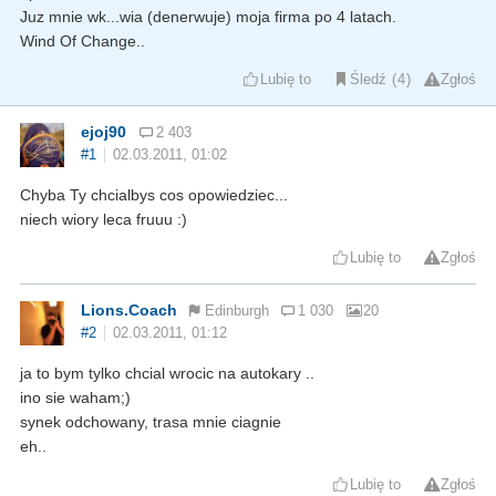
Juz mnie wk...wia (denerwuje) moja firma po 4 latach.
Wind Of Change..
Lubię to
Śledź
4
Zgłoś
ejoj90
2 403
#1
02.03.2011, 01:02
Chyba Ty chcialbys cos opowiedziec...
niech wiory leca fruuu :)
Lubię to
Zgłoś
Lions.Coach
Edinburgh
1 030
20
#2
02.03.2011, 01:12
ja to bym tylko chcial wrocic na autokary ..
ino sie waham;)
synek odchowany, trasa mnie ciagnie
eh..
Lubię to
Zgłoś