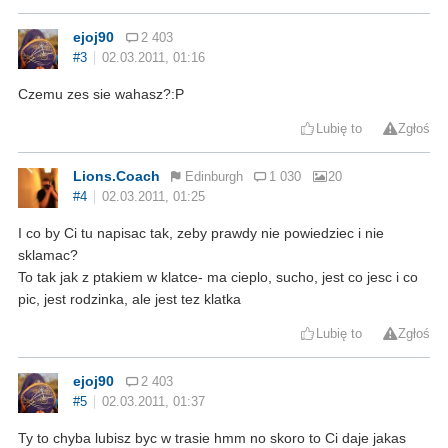
ejoj90
2 403
#3
02.03.2011, 01:16
Czemu zes sie wahasz?:P
Lubię to
Zgłoś
Lions.Coach
Edinburgh
1 030
20
#4
02.03.2011, 01:25
I co by Ci tu napisac tak, zeby prawdy nie powiedziec i nie
sklamac?
To tak jak z ptakiem w klatce- ma cieplo, sucho, jest co jesc i co
pic, jest rodzinka, ale jest tez klatka
Lubię to
Zgłoś
ejoj90
2 403
#5
02.03.2011, 01:37
Ty to chyba lubisz byc w trasie hmm no skoro to Ci daje jakas