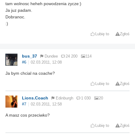
tam wolnosc heheh powodzenia zycze:)
Ja juz padam.
Dobranoc.
:)
Lubię to
Zgłoś
bus_37
Dundee
24 200
114
#6
02.03.2011, 12:08
Ja bym chcial na coache?
Lubię to
Zgłoś
Lions.Coach
Edinburgh
1 030
20
#7
02.03.2011, 12:58
A masz cos przeciwko?
Lubię to
Zgłoś