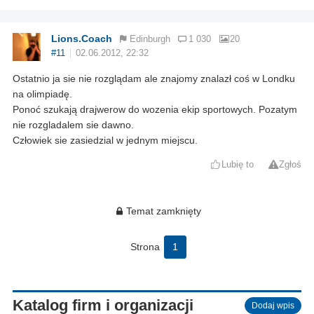
Lions.Coach
Edinburgh
1 030
20
#11
02.06.2012, 22:32
Ostatnio ja sie nie rozglądam ale znajomy znalazł coś w Londku
na olimpiadę.
Ponoć szukają drajwerow do wozenia ekip sportowych. Pozatym
nie rozgladalem sie dawno.
Człowiek sie zasiedzial w jednym miejscu.
Lubię to
Zgłoś
Temat zamknięty
Strona
1
Katalog firm i organizacji
Dodaj wpis