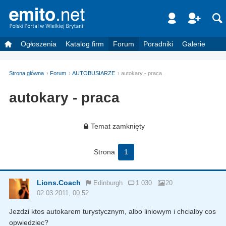
Ogłoszenia
Katalog firm
Forum
Poradniki
Galerie
Strona główna
Forum
AUTOBUSIARZE
autokary - praca
autokary - praca
Temat zamknięty
Strona
1
Lions.Coach
Edinburgh
1 030
20
02.03.2011, 00:52
Jezdzi ktos autokarem turystycznym, albo liniowym i chcialby cos
opwiedziec?