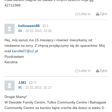
42712368
Lubię to
Zgłoś
helloween85
3
#4
20.01.2013, 22:26
Hej, mój synuś ma 15 miesięcy i również mieszkamy od
niedawna na torry. Z chęcią przyłączymy się do spacerków. Mój
mail
karolla07@o2.pl
Pozdrawiam
Karolina
Lubię to
Zgłoś
JJ81
77
#5
21.01.2013, 15:17
Drogie Mamy!
W Deeside Family Centre, Tullos Community Centre i Balnagask
Community Centre sa bardzo fajne creche dla dzieci w wieku 0 -