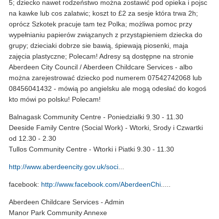
5; dziecko nawet rodzeństwo można zostawić pod opieka i pojsc
na kawke lub cos zalatwic; koszt to £2 za sesje która trwa 2h;
oprócz Szkotek pracuje tam tez Polka; możliwa pomoc przy
wypełnianiu papierów związanych z przystąpieniem dziecka do
grupy; dzieciaki dobrze sie bawią, śpiewają piosenki, maja
zajęcia plastyczne; Polecam! Adresy są dostępne na stronie
Aberdeen City Council / Aberdeen Childcare Services - albo
można zarejestrować dziecko pod numerem 07542742068 lub
08456041432 - mówią po angielsku ale mogą odesłać do kogoś
kto mówi po polsku! Polecam!
Balnagask Community Centre - Poniedzialki 9.30 - 11.30
Deeside Family Centre (Social Work) - Wtorki, Srody i Czwartki
od 12.30 - 2.30
Tullos Community Centre - Wtorki i Piatki 9.30 - 11.30
http://www.aberdeencity.gov.uk/soci
...
facebook:
http://www.facebook.com/AberdeenChi
.....
Aberdeen Childcare Services - Admin
Manor Park Community Annexe