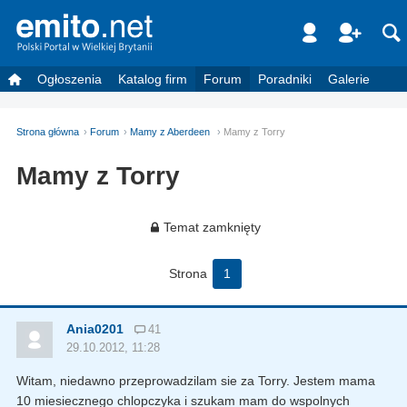
Ogłoszenia
Katalog firm
Forum
Poradniki
Galerie
Strona główna
Forum
Mamy z Aberdeen
Mamy z Torry
Mamy z Torry
Temat zamknięty
Strona
1
Ania0201
41
29.10.2012, 11:28
Witam, niedawno przeprowadzilam sie za Torry. Jestem mama
10 miesiecznego chlopczyka i szukam mam do wspolnych