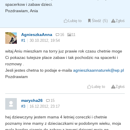
spacerkow i zabaw dzieci.
Pozdrawiam, Ania
Lubię to
Śledź
5
Zgłoś
AgnieszkaAnna
16
11
#1
30.10.2012, 19:54
witaj Aniu mieszkam na torry juz prawie rok czasu chetnie moge
Ci pokazac tutejsze place zabaw i tak pochodzic na spacerki i
rozmowy .
Jesli jestes chetna to podaje e-maila
agnieszkaannaturek@wp.pl
Pozdrawiam
Lubię to
Zgłoś
marycha26
15
#3
16.12.2012, 23:17
hej dziewczyny jestem mama 4 letniej coreczki i chetnie
poznamy inne mamy z dzieciaczkami w podobnym wieku, moja
mala bardzo ciagnie do zabaw z innymi dziecmi moje gg