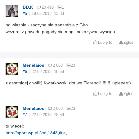
BD.K
20 493
1
#5
19.05.2013, 13:33
no wlasnie - zaczyna sie transmisja z Giro
wczoraj z powodu pogody nie mogli pokazywac wyscigu
Lubię to
Zgłoś
Menelaios
2 068
23
#6
22.09.2013, 18:58
z ostatnioej chwili:) Kwiatkowski zlot we Florencji!!!!!!!! jupieeee:)
Lubię to
Zgłoś
Menelaios
2 068
23
#7
22.09.2013, 18:59
tu wiecej:
http://sport.wp.pl./kat,1848,title,...