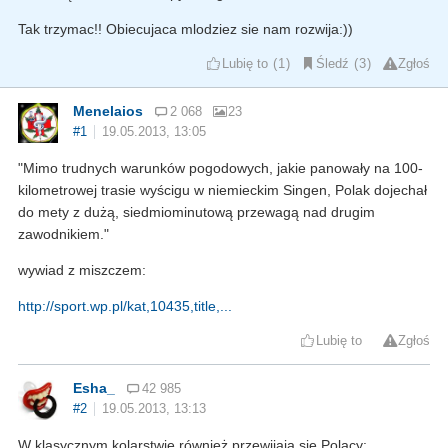
Tak trzymac!! Obiecujaca mlodziez sie nam rozwija:))
Lubię to
1
Śledź
3
Zgłoś
Menelaios
2 068
23
#1
19.05.2013, 13:05
"Mimo trudnych warunków pogodowych, jakie panowały na 100-
kilometrowej trasie wyścigu w niemieckim Singen, Polak dojechał
do mety z dużą, siedmiominutową przewagą nad drugim
zawodnikiem."
wywiad z miszczem:
http://sport.wp.pl/kat,10435,title,...
Lubię to
Zgłoś
Esha_
42 985
#2
19.05.2013, 13:13
W klasycznym kolarstwie również przewijają się Polacy: