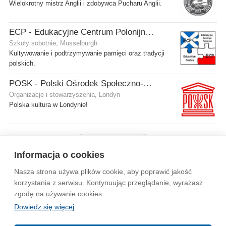
Wielokrotny mistrz Anglii i zdobywca Pucharu Anglii.
ECP - Edukacyjne Centrum Polonijne SCIO - Musselburgh
Szkoły sobotnie, Musselburgh
Kultywowanie i podtrzymywanie pamięci oraz tradycji
polskich.
POSK - Polski Ośrodek Społeczno-Kulturalny
Organizacje i stowarzyszenia, Londyn
Polska kultura w Londynie!
Pokaż więcej firm
Informacja o cookies
Nasza strona używa plików cookie, aby poprawić jakość
Wytyczne dla społeczności
Regulamin
Prywatność
korzystania z serwisu. Kontynuując przeglądanie, wyrażasz
zgodę na używanie cookies.
Reklama
Kontakt
Information in English
Dowiedz się więcej
© 2004-2026 Emito.net