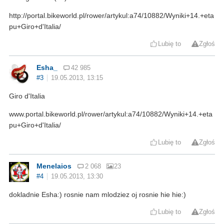
http://portal.bikeworld.pl/rower/artykul:a74/10882/Wyniki+14.+eta
pu+Giro+d'Italia/
Lubię to
Zgłoś
Esha_
42 985
#3
19.05.2013, 13:15
Giro d'Italia
www.portal.bikeworld.pl/rower/artykul:a74/10882/Wyniki+14.+eta
pu+Giro+d'Italia/
Lubię to
Zgłoś
Menelaios
2 068
23
#4
19.05.2013, 13:30
dokladnie Esha:) rosnie nam mlodziez oj rosnie hie hie:)
Lubię to
Zgłoś