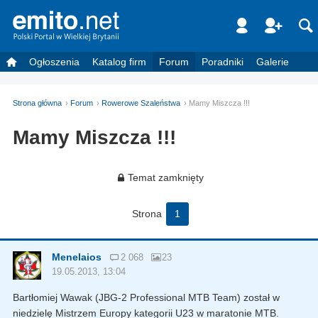
Ogłoszenia
Katalog firm
Forum
Poradniki
Galerie
Strona główna
Forum
Rowerowe Szaleństwa
Mamy Miszcza !!!
Mamy Miszcza !!!
Temat zamknięty
Strona
1
Menelaios
2 068
23
19.05.2013, 13:04
Bartłomiej Wawak (JBG-2 Professional MTB Team) został w
niedzielę Mistrzem Europy kategorii U23 w maratonie MTB.