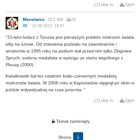
Lubię to
Zgłoś
Menelaios
2 068
23
#8
22.09.2013, 19:07
"23-letni kolarz z Torunia jest pierwszym polskim mistrzem świata
elity na szosie. Od zniesienia podziału na zawodowców i
amatorów w 1995 roku na podium stał przed nim tylko Zbigniew
Spruch, srebrny medalista w wyścigu ze startu wspólnego z
Plouay (2000).
Kwiatkowski był też ostatnim biało-czerwonym medalistą
mistrzostw świata. W 2008 roku w Kapsztadzie sięgnął po złoto w
jeździe indywidualnej na czas juniorów. "
Lubię to
Zgłoś
Temat zamknięty
Strona
1