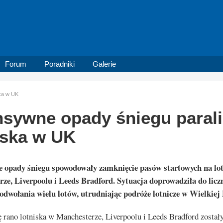
Forum
Poradniki
Galerie
ska w UK
nsywne opady śniegu parali
iska w UK
 opady śniegu spowodowały zamknięcie pasów startowych na lo
ze, Liverpoolu i Leeds Bradford. Sytuacja doprowadziła do licz
 odwołania wielu lotów, utrudniając podróże lotnicze w Wielkiej 
ę rano lotniska w Manchesterze, Liverpoolu i Leeds Bradford zosta