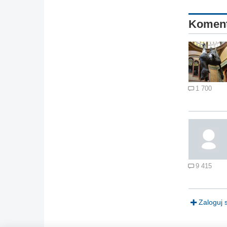
Komen
1 700
9 415
Zaloguj 