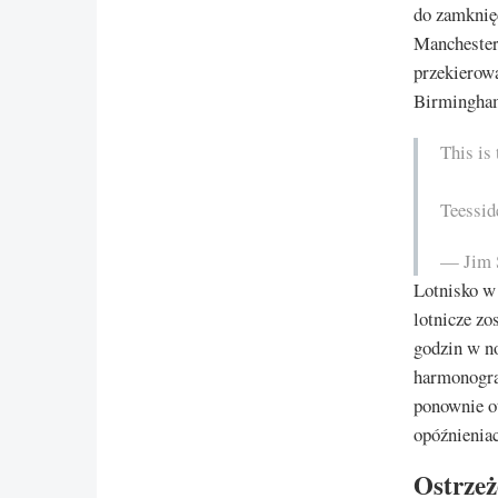
do zamknię
Manchesterz
przekierow
Birmingham
This is
Teessid
— Jim 
Lotnisko w
lotnicze z
godzin w no
harmonogra
ponownie ot
opóźnieniac
Ostrzeż