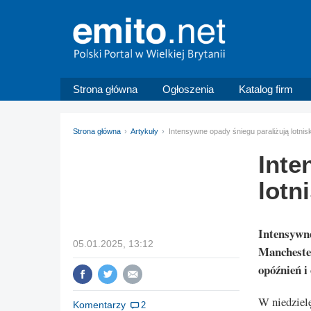
Strona główna
Ogłoszenia
Katalog firm
Strona główna
Artykuły
Intensywne opady śniegu paraliżują lotni
Inte
lotn
Intensywne
05.01.2025, 13:12
Manchester
opóźnień i
W niedziel
Komentarzy
2