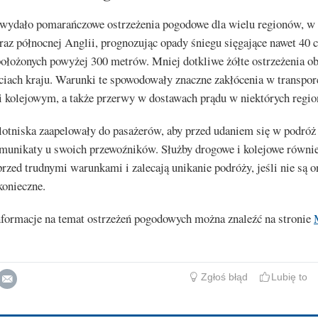
 wydało pomarańczowe ostrzeżenia pogodowe dla wielu regionów, w
az północnej Anglii, prognozując opady śniegu sięgające nawet 40 
położonych powyżej 300 metrów. Mniej dotkliwe żółte ostrzeżenia o
ciach kraju. Warunki te spowodowały znaczne zakłócenia w transpor
 kolejowym, a także przerwy w dostawach prądu w niektórych regio
otniska zaapelowały do pasażerów, aby przed udaniem się w podróż
omunikaty u swoich przewoźników. Służby drogowe i kolejowe równi
przed trudnymi warunkami i zalecają unikanie podróży, jeśli nie są o
konieczne.
nformacje na temat ostrzeżeń pogodowych można znaleźć na stronie
Zgłoś błąd
Lubię to