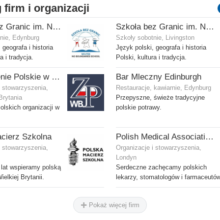
 firm i organizacji
Szkoła bez Granic im. Niedźwiedzia Wojtka
Szkoła bez Granic im. Niedźwiedzia Wojtka
nie, Edynburg
Szkoły sobotnie, Livingston
 geografa i historia
Język polski, geografa i historia
a i tradycja.
Polski, kultura i tradycja.
Zjednoczenie Polskie w Wielkiej Brytanii
Bar Mleczny Edinburgh
i stowarzyszenia,
Restauracje, kawiarnie, Edynburg
Brytania
Przepyszne, świeże tradycyjne
olskich organizacji w
polskie potrawy.
cierz Szkolna
Polish Medical Association - Zwiazek Lekarzy Polskich w Wielkiej Brytanii
i stowarzyszenia,
Organizacje i stowarzyszenia,
Londyn
lat wspieramy polską
Serdeczne zachęcamy polskich
elkiej Brytanii.
lekarzy, stomatologów i farmaceutów
Pokaż więcej firm