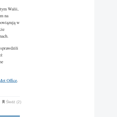
 tym Walii,
cm na
bowiązują w
cie
nach.
 sprawdzili
eż
ne
Met Office
.
Śledź
2