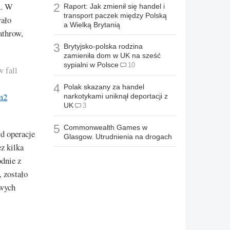
u. W
2
Raport: Jak zmienił się handel i
transport paczek między Polską
wało
a Wielką Brytanią
athrow,
3
Brytyjsko-polska rodzina
zamieniła dom w UK na sześć
sypialni w Polsce
10
w fall
4
Polak skazany za handel
m2
narkotykami uniknął deportacji z
UK
3
5
Commonwealth Games w
d operacje
Glasgow. Utrudnienia na drogach
z kilka
odnie z
 zostało
iwych