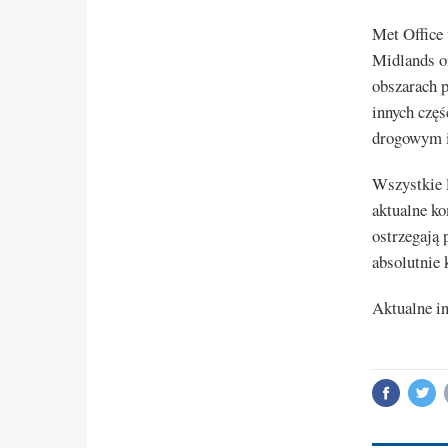
Met Office
Midlands or
obszarach 
innych częś
drogowym i
Wszystkie l
aktualne k
ostrzegają 
absolutnie 
Aktualne i