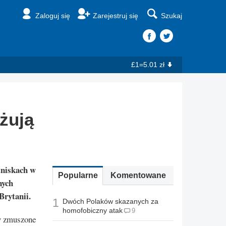
Zaloguj się
Zarejestruj się
Szukaj
£1=5.01 zł
żują
tniskach w
Popularne
Komentowane
nych
Brytanii.
1
Dwóch Polaków skazanych za
homofobiczny atak
9
ły zmuszone