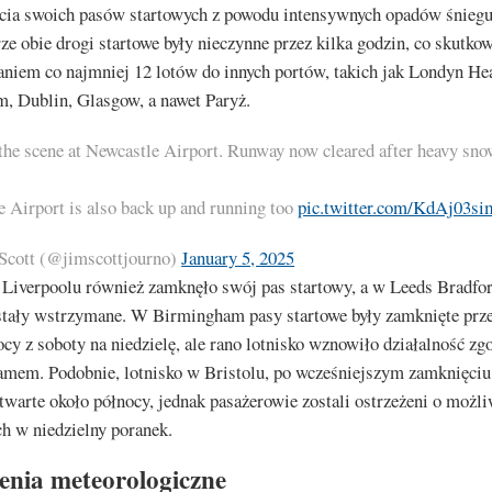
cia swoich pasów startowych z powodu intensywnych opadów śnieg
e obie drogi startowe były nieczynne przez kilka godzin, co skutko
aniem co najmniej 12 lotów do innych portów, takich jak Londyn He
, Dublin, Glasgow, a nawet Paryż.
 the scene at Newcastle Airport. Runway now cleared after heavy sno
e Airport is also back up and running too
pic.twitter.com/KdAj03si
Scott (@jimscottjourno)
January 5, 2025
 Liverpoolu również zamknęło swój pas startowy, a w Leeds Bradfor
ostały wstrzymane. W Birmingham pasy startowe były zamknięte prze
cy z soboty na niedzielę, ale rano lotnisko wznowiło działalność zg
mem. Podobnie, lotnisko w Bristolu, po wcześniejszym zamknięciu,
warte około północy, jednak pasażerowie zostali ostrzeżeni o możl
h w niedzielny poranek.
enia meteorologiczne